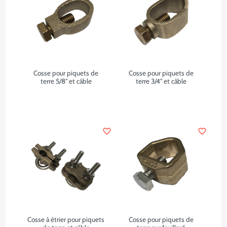
Cosse pour piquets de
Cosse pour piquets de
terre 5/8" et câble
terre 3/4" et câble
favorite_border
favorite_border
Cosse à étrier pour piquets
Cosse pour piquets de