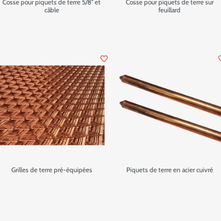
Cosse pour piquets de terre 5/8" et
Cosse pour piquets de terre sur
câble
feuillard
favorite_border
favor
Grilles de terre pré-équipées
Piquets de terre en acier cuivré