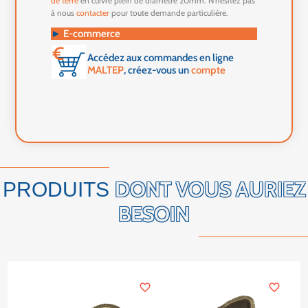
de terre
en cuivre plein de diamètre 20mm. N'hésitez pas
à nous
contacter
pour toute demande particulière.
►
E-commerce
Accédez aux commandes en ligne
MALTEP
, créez-vous un
compte
DONT VOUS AURIEZ
PRODUITS
BESOIN
favorite_border
favorite_border