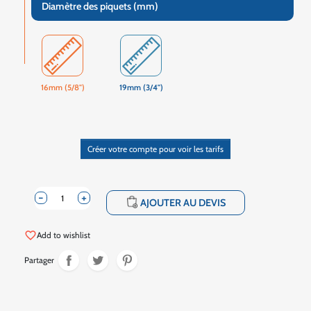
Diamètre des piquets (mm)
16mm (5/8")
19mm (3/4")
Créer votre compte pour voir les tarifs
-
+
shopping_cart
AJOUTER AU DEVIS
favorite_border
Add to wishlist
Partager