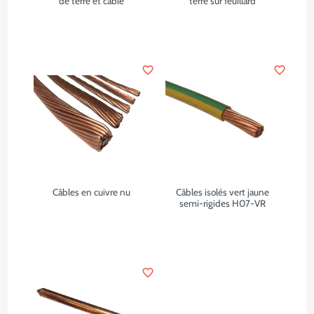
de terre et câble
terre sur feuillard
favorite_border
favorite_border
Câbles en cuivre nu
Câbles isolés vert jaune
semi-rigides H07-VR
favorite_border