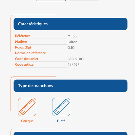
Caractéristiques
Référence
MC58
Matière
Laiton
Poids (Kg)
0.10
Norme de référence
Code douanier
85369010
Code article
246295
Type de manchons
Conique
Fileté