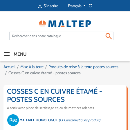
Français
S'inscrire
favorite_border


MENU
Accueil
Mise à la terre
Produits de mise à la terre postes sources
Cosses C en cuivre étamé - postes sources
COSSES C EN CUIVRE ÉTAMÉ -
POSTES SOURCES
A sertir avec pince de sertissage et jeu de matrices adaptés
MATERIEL HOMOLOGUE
(Cf Caractéristiques produit)