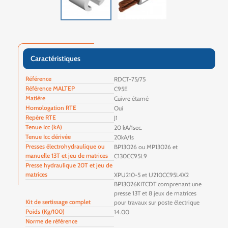
Caractéristiques
Référence
RDCT-75/75
Référence MALTEP
C95E
Matière
Cuivre étamé
Homologation RTE
Oui
Repère RTE
J1
Tenue Icc (kA)
20 kA/1sec.
Tenue Icc dérivée
20kA/1s
Presses électrohydraulique ou
BP13026 ou MP13026 et
manuelle 13T et jeu de matrices
C130CC95L9
Presse hydraulique 20T et jeu de
matrices
XPU210-5 et U210CC95L4X2
BP13026KITCDT comprenant une
presse 13T et 8 jeux de matrices
Kit de sertissage complet
pour travaux sur poste électrique
Poids (Kg/100)
14.00
Norme de référence