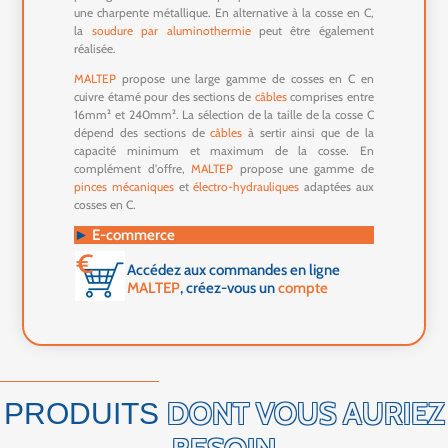
une charpente métallique. En alternative à la cosse en C,
la
soudure par aluminothermie
peut être également
réalisée.
MALTEP
propose une large gamme de cosses en C en
cuivre étamé pour des sections de
câbles
comprises entre
16mm² et 240mm². La sélection de la taille de la cosse C
dépend des sections de
câbles
à sertir ainsi que de la
capacité minimum et maximum de la cosse. En
complément d'offre,
MALTEP
propose une gamme de
pinces mécaniques
et
électro-hydrauliques
adaptées aux
cosses en C.
►
E-commerce
Accédez aux commandes en ligne
MALTEP
, créez-vous un
compte
DONT VOUS AURIEZ
PRODUITS