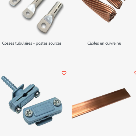
Cosses tubulaires - postes sources
Câbles en cuivre nu
favorite_border
favor