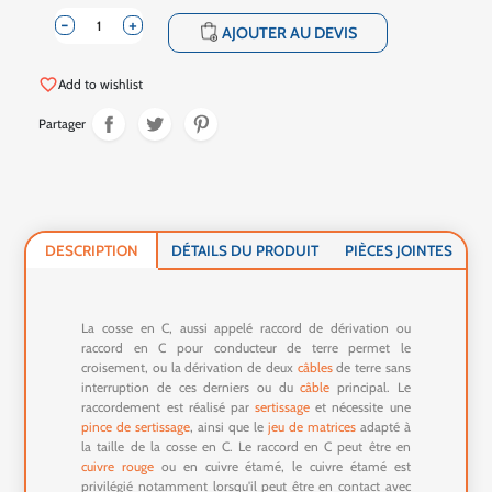
-
+
shopping_cart
AJOUTER AU DEVIS
favorite_border
Add to wishlist
Partager
DESCRIPTION
DÉTAILS DU PRODUIT
PIÈCES JOINTES
La cosse en C, aussi appelé raccord de dérivation ou
raccord en C pour conducteur de terre permet le
croisement, ou la dérivation de deux
câbles
de terre sans
interruption de ces derniers ou du
câble
principal. Le
raccordement est réalisé par
sertissage
et nécessite une
pince de sertissage
, ainsi que le
jeu de matrices
adapté à
la taille de la cosse en C. Le raccord en C peut être en
cuivre rouge
ou en cuivre étamé, le cuivre étamé est
privilégié notamment lorsqu'il peut être en contact avec