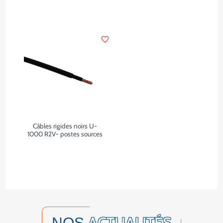
favorite_border
Câbles rigides noirs U-
1000 R2V- postes sources
ACTUALITÉS
NOS