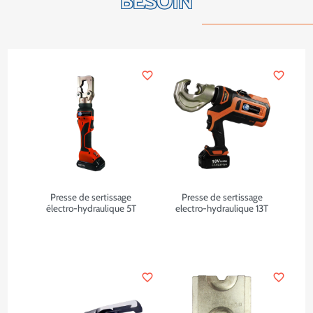
BESOIN
favorite_border
favorite_border
Presse de sertissage
Presse de sertissage
électro-hydraulique 5T
electro-hydraulique 13T
favorite_border
favorite_border