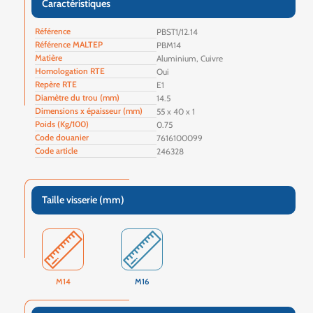
Caractéristiques
Référence
PBST1/12.14
Référence MALTEP
PBM14
Matière
Aluminium, Cuivre
Homologation RTE
Oui
Repère RTE
E1
Diamètre du trou (mm)
14.5
Dimensions x épaisseur (mm)
55 x 40 x 1
Poids (Kg/100)
0.75
Code douanier
7616100099
Code article
246328
Taille visserie (mm)
M14
M16