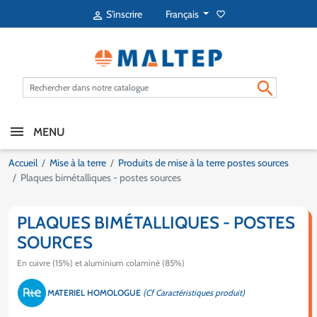
Français
S'inscrire
favorite_border


MENU
Accueil
Mise à la terre
Produits de mise à la terre postes sources
Plaques bimétalliques - postes sources
PLAQUES BIMÉTALLIQUES - POSTES
SOURCES
En cuivre (15%) et aluminium colaminé (85%)
MATERIEL HOMOLOGUE
(Cf Caractéristiques produit)