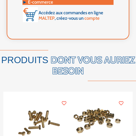
►
E-commerce
Accédez aux commandes en ligne
MALTEP
, créez-vous un
compte
DONT VOUS AURIEZ
PRODUITS
BESOIN
favorite_border
favorite_border