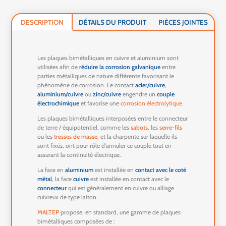
DESCRIPTION
DÉTAILS DU PRODUIT
PIÈCES JOINTES
Les plaques bimétalliques en cuivre et aluminium sont
utilisées afin de
réduire la corrosion galvanique
entre
parties métalliques de nature différente favorisant le
phénomène de corrosion. Le contact
acier/cuivre
,
aluminium/cuivre
ou
zinc/cuivre
engendre un
couple
électrochimique
et favorise une
corrosion électrolytique
.
Les plaques bimétalliques interposées entre le connecteur
de terre / équipotentiel, comme les
sabots
, les
serre-fils
ou les
tresses de masse
, et la charpente sur laquelle ils
sont fixés, ont pour rôle d'annuler ce couple tout en
assurant la continuité électrique.
La face en
aluminium
est installée en
contact avec le coté
métal
, la face
cuivre
est installée en contact avec le
connecteur
qui est généralement en cuivre ou alliage
cuivreux de type laiton.
MALTEP
propose, en standard, une gamme de plaques
bimétalliques composées de :