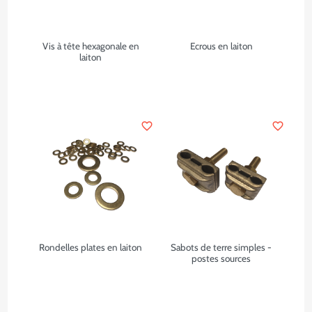
Vis à tête hexagonale en
Ecrous en laiton
laiton
favorite_border
favorite_border
Rondelles plates en laiton
Sabots de terre simples -
postes sources