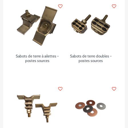
favorite_border
favorite_border
Sabots de terre à ailettes -
Sabots de terre doubles -
postes sources
postes sources
favorite_border
favorite_border