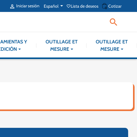
shopping_cart
Iniciar sesión
Español
Lista de deseos
Cotizar

favorite_border

AMIENTAS Y
OUTILLAGE ET
OUTILLAGE ET
DICIÓN
MESURE
MESURE