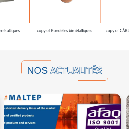
imétalliques
copy of Rondelles bimétalliques
copy of CÂB
ACTUALITÉS
NOS