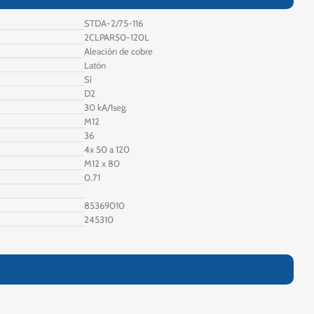
STDA-2/75-116
2CLPAR50-120L
Aleación de cobre
Latón
Sí
D2
30 kA/1seg.
M12
36
4x 50 a 120
M12 x 80
0.71
85369010
245310