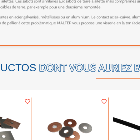
ttes. Ces sabots sont similaires aux sabots de terre à ailette mais comprennes un 
s câbles de terre, par exemple pour une deuxième remontée.
ntes en acier galvanisé, métallisées ou en aluminium. Le contact acier-cuivre, al
in de pallier à cette problématique MALTEP vous propose une visserie en laiton (acie
DONT VOUS AURIEZ 
DUCTOS
favorite_border
favorite_border