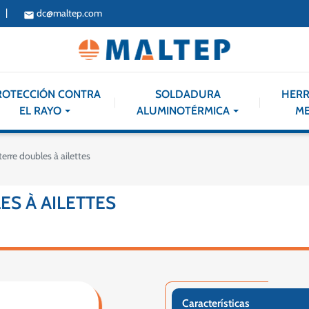
|
dc@maltep.com
email
ROTECCIÓN CONTRA
SOLDADURA
HERR
EL RAYO
ALUMINOTÉRMICA
ME
erre doubles à ailettes
S À AILETTES
Características