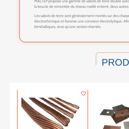
MALTEP propose une gamme de sabots de terre double avec aile
la boucle de remontée du réseau maillé enterré, deux autre
Les sabots de terre sont généralement montés sur des charpe
électrochimique et favorise une corrosion électrolytique. Af
bimétalliques, ainsi qu'une version étamée.
PRO
favorite_border