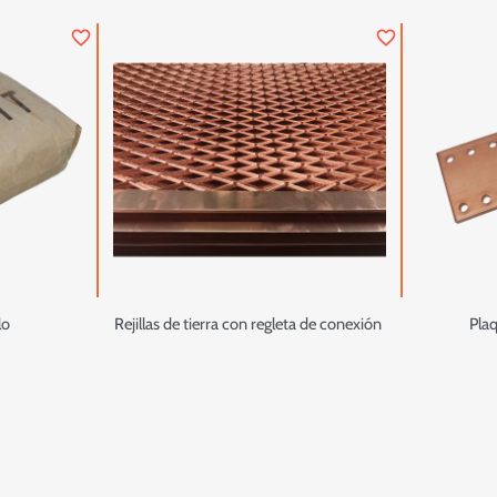
favorite_border
favorite_border
lo
Rejillas de tierra con regleta de conexión
Plaq