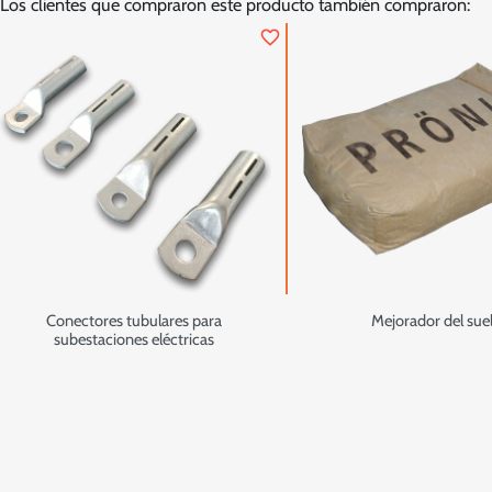
Los clientes que compraron este producto también compraron:
favorite_border
Conectores tubulares para
Mejorador del sue
subestaciones eléctricas