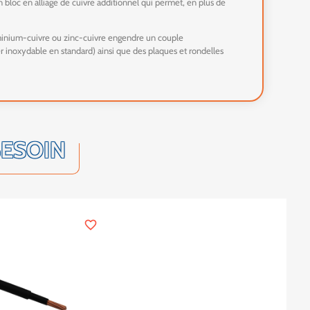
bloc en alliage de cuivre additionnel qui permet, en plus de
uminium-cuivre ou zinc-cuivre engendre un couple
r inoxydable en standard) ainsi que des plaques et rondelles
BESOIN
favorite_border