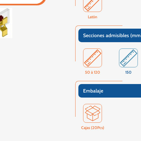
Latón
Secciones admisibles (mm
50 à 120
150
Embalaje
Cajas (20Pcs)