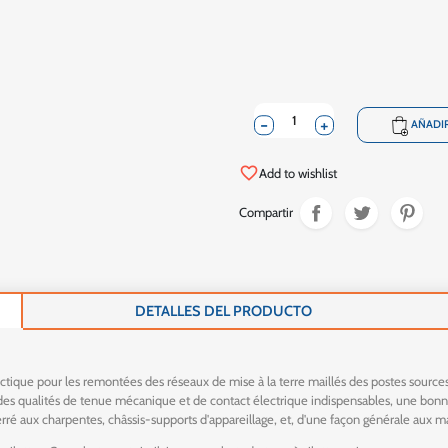
-
+
shopping_cart
AÑADIR
favorite_border
Add to wishlist
Compartir
DETALLES DEL PRODUCTO
que pour les remontées des réseaux de mise à la terre maillés des postes sources. L
 des qualités de tenue mécanique et de contact électrique indispensables, une bonne
rré aux charpentes, châssis-supports d'appareillage, et, d'une façon générale aux m