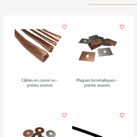
favorite_border
favorite_border
Câbles en cuivre nu -
Plaques bimétalliques -
postes sources
postes sources
favorite_border
favorite_border