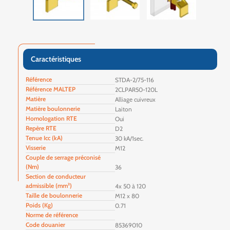
Caractéristiques
Référence
STDA-2/75-116
Référence MALTEP
2CLPAR50-120L
Matière
Alliage cuivreux
Matière boulonnerie
Laiton
Homologation RTE
Oui
Repère RTE
D2
Tenue Icc (kA)
30 kA/1sec.
Visserie
M12
Couple de serrage préconisé
(Nm)
36
Section de conducteur
admissible (mm²)
4x 50 à 120
Taille de boulonnerie
M12 x 80
Poids (Kg)
0.71
Norme de référence
Code douanier
85369010