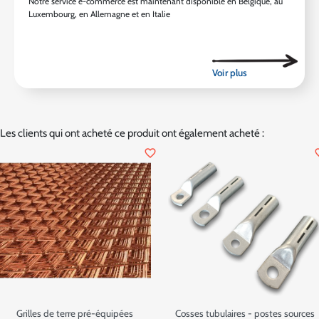
Notre service e-commerce est maintenant disponible en Belgique, au
Luxembourg, en Allemagne et en Italie
Les clients qui ont acheté ce produit ont également acheté :
favorite_border
favor
Grilles de terre pré-équipées
Cosses tubulaires - postes sources