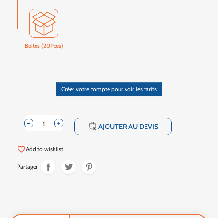
Boites (20Pces)
Créer votre compte pour voir les tarifs
-
+
shopping_cart
AJOUTER AU DEVIS
favorite_border
Add to wishlist
Partager