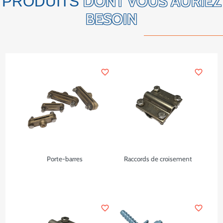
DONT VOUS AURIEZ
PRODUITS
BESOIN
favorite_border
favorite_border
Porte-barres
Raccords de croisement
favorite_border
favorite_border