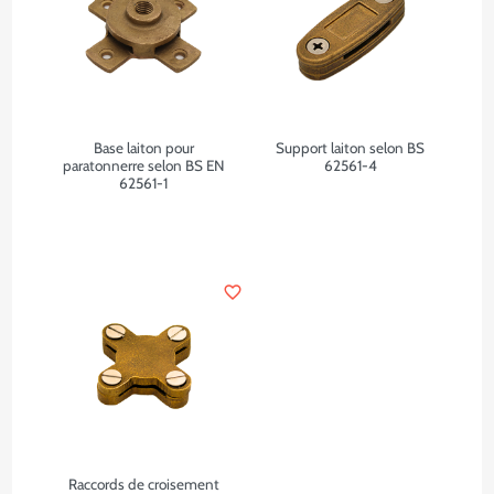
Base laiton pour
Support laiton selon BS
paratonnerre selon BS EN
62561-4
62561-1
favorite_border
Raccords de croisement