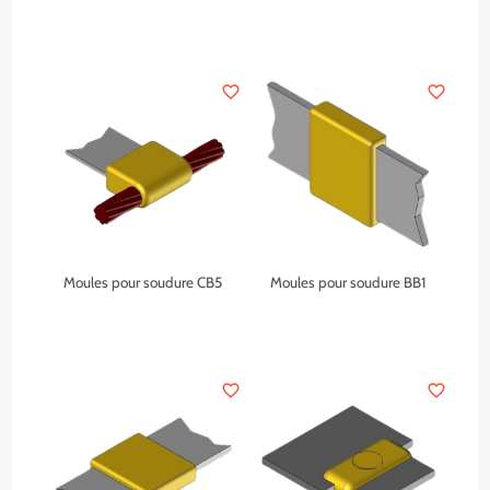
favorite_border
favorite_border
Moules pour soudure CB5
Moules pour soudure BB1
favorite_border
favorite_border