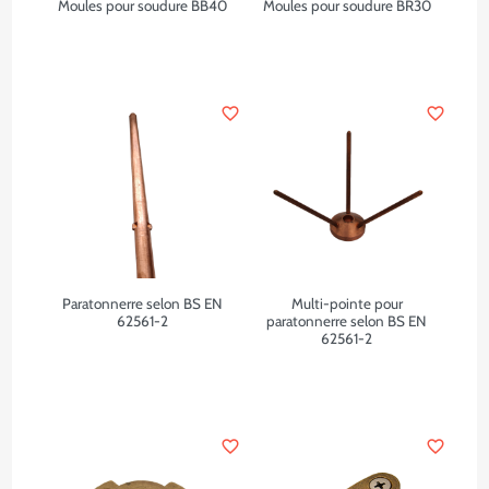
Moules pour soudure BB40
Moules pour soudure BR30
favorite_border
favorite_border
Paratonnerre selon BS EN
Multi-pointe pour
62561-2
paratonnerre selon BS EN
62561-2
favorite_border
favorite_border