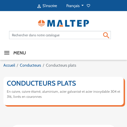
Français
S'inscrire
favorite_border


MENU
Accueil
Conducteurs
Conducteurs plats
CONDUCTEURS PLATS
En cuivre, cuivre étamé, aluminium, acier galvanisé et acier inoxydable 304 et
316, livrés en couronnes