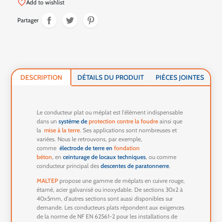
favorite_border
Add to wishlist
Partager
DESCRIPTION
DÉTAILS DU PRODUIT
PIÈCES JOINTES
Le conducteur plat ou méplat est l'élément indispensable
dans un
système de
protection contre la foudre
ainsi que
la
mise à la terre
. Ses applications sont nombreuses et
variées. Nous le retrouvons, par exemple,
comme
électrode de terre en
fondation
béton
, en
ceinturage de locaux techniques
, ou comme
conducteur principal des
descentes de paratonnerre
.
MALTEP
propose une gamme de méplats en cuivre rouge,
étamé, acier galvanisé ou inoxydable. De sections 30x2 à
40x5mm, d'autres sections sont aussi disponibles sur
demande. Les conducteurs plats répondent aux exigences
de la norme de NF EN 62561-2 pour les installations de