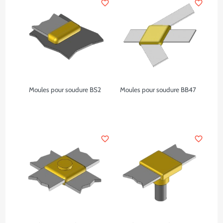
favorite_border
favorite_border
Moules pour soudure BS2
Moules pour soudure BB47
favorite_border
favorite_border