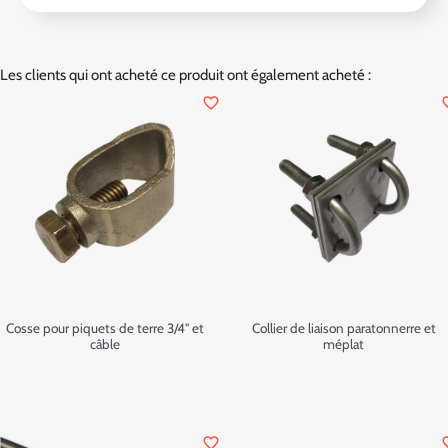
Les clients qui ont acheté ce produit ont également acheté :
favorite_border
favor
Cosse pour piquets de terre 3/4" et
Collier de liaison paratonnerre et
câble
méplat
favorite_border
favor