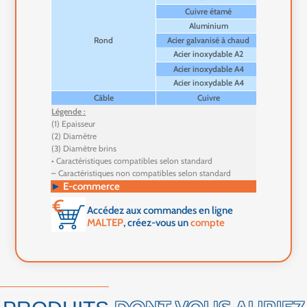
Cuivre étamé
Aluminium
Rond
Acier galvanisé à chaud
Acier inoxydable A2
Acier inoxydable A4
Acier inoxydable A4
Câble
Cuivre
Légende :
(1) Epaisseur
(2) Diamètre
(3) Diamètre brins
• Caractéristiques compatibles selon standard
– Caractéristiques non compatibles selon standard
►
E-commerce
Accédez aux commandes en ligne
MALTEP
, créez-vous un
compte