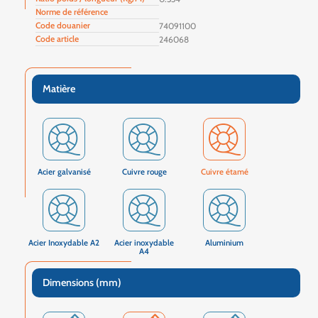
Norme de référence
Code douanier
74091100
Code article
246068
Matière
Acier galvanisé
Cuivre rouge
Cuivre étamé
Acier Inoxydable A2
Acier inoxydable
Aluminium
A4
Dimensions (mm)