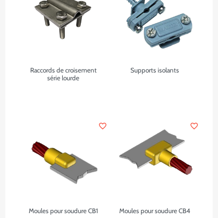
Raccords de croisement
Supports isolants
série lourde
favorite_border
favorite_border
Moules pour soudure CB1
Moules pour soudure CB4