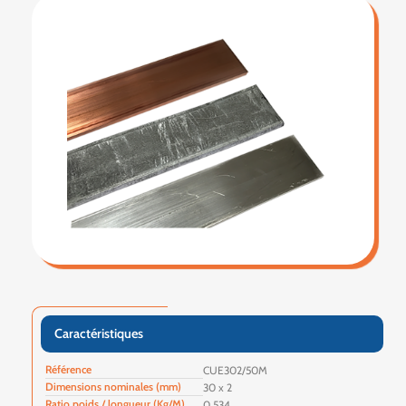
Caractéristiques
Référence
CUE302/50M
Dimensions nominales (mm)
30 x 2
Ratio poids / longueur (Kg/M)
0.534