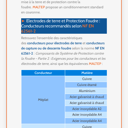
mise à la terre et de protection contre la
foudre.
MALTEP
propose un conditionnement standard
en couronne.
►
Electrodes de terre et Protection Foudre :
Conducteurs recommandés selon
NF EN
62561-2
Retrouvez l'ensemble des caractéristiques
des
conducteurs pour électrodes de terre
et
conducteurs
de capture ou de descente foudre
selon la norme
NF EN
62561-2
:
Composants de Système de Protection contre
la Foudre - Partie 2 : Exigences pour les conducteurs et les
électrodes de terre
, ainsi que les équivalences
MALTEP
:
Conducteur
Matière
Section
Cuivre
Cuivre étamé
Aluminium
Acier galvanisé à chaud
Méplat
Acier galvanisé à chaud
Acier inoxydable A2
Acier inoxydable A4
Acier inoxydable A4
Cuivre