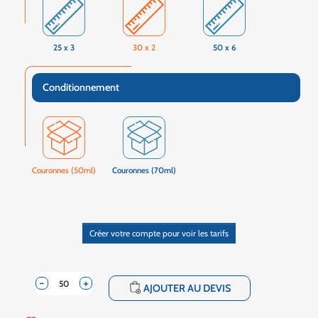
25 x 3
30 x 2
50 x 6
Conditionnement
Couronnes (50ml)
Couronnes (70ml)
Créer votre compte pour voir les tarifs
-
+
shopping_cart
AJOUTER AU DEVIS