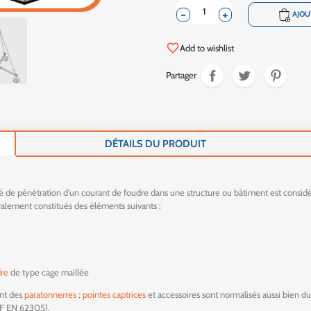
-
+
shopping_cart
AJOU
favorite_border
Add to wishlist
Partager
DÉTAILS DU PRODUIT
ité de pénétration d'un courant de foudre dans une structure ou bâtiment est consi
alement constitués des éléments suivants :
dre
de type cage maillée
ent des
paratonnerres
;
pointes captrices
et accessoires sont normalisés aussi bien d
(NF EN 62305).