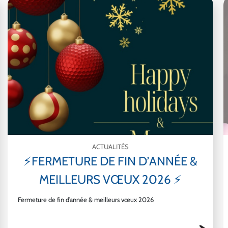
ACTUALITÉS
⚡FERMETURE DE FIN D’ANNÉE &
MEILLEURS VŒUX 2026 ⚡
Fermeture de fin d’année & meilleurs vœux 2026