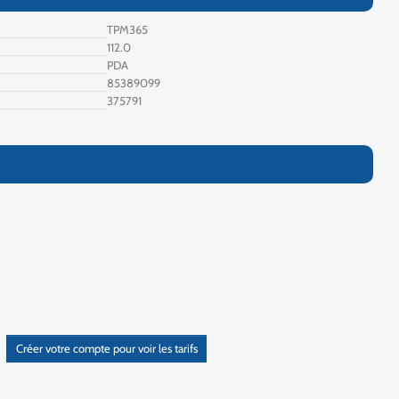
TPM365
112.0
PDA
85389099
375791
Créer votre compte pour voir les tarifs