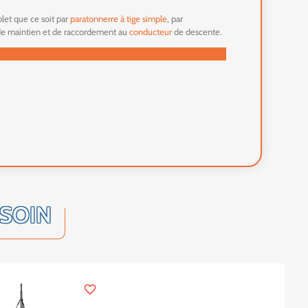
let que ce soit par
paratonnerre à tige simple
, par
 de maintien et de raccordement au
conducteur
de descente.
ESOIN
favorite_border