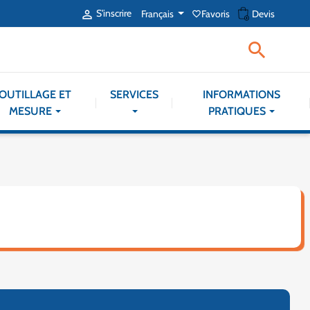
shopping_cart
S'inscrire
Français
Favoris
Devis

favorite_border

OUTILLAGE ET
SERVICES
INFORMATIONS
MESURE
PRATIQUES