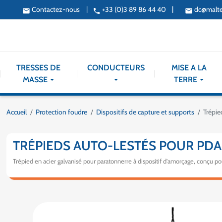
|
|
Contactez-nous
+33 (0)3 89 86 44 40
dc@malt
email
phone
email
TRESSES DE
CONDUCTEURS
MISE A LA
MASSE
TERRE
Accueil
Protection foudre
Dispositifs de capture et supports
Trépie
TRÉPIEDS AUTO-LESTÉS POUR PDA
Trépied en acier galvanisé pour paratonnerre à dispositif d'amorçage, conçu pour 