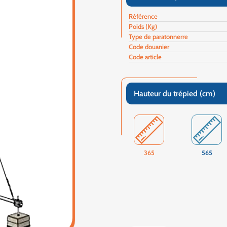
Référence
Poids (Kg)
Type de paratonnerre
Code douanier
Code article
Hauteur du trépied (cm)
365
565