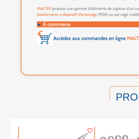
MALTEP
propose une gamme d'éléments de capture d'un cour
paratonnerre à dispositif d’amorçage
(PDA) ou par cage maill
►
E-commerce
Accédez aux commandes en ligne
MALT
PRO
favorite_border