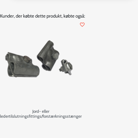
Kunder, der købte dette produkt, købte også:
favorite_border
Jord- eller
ledertilslutningsfittings/forstærkningsstænger