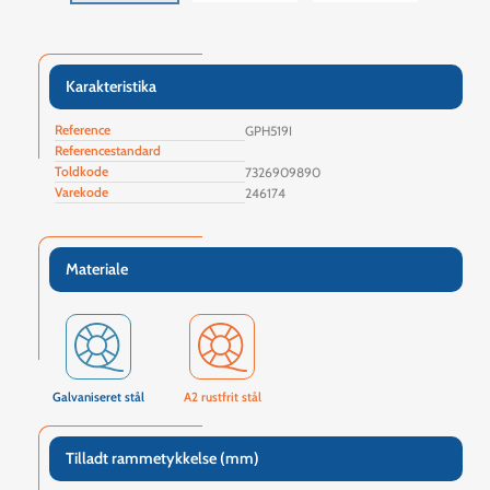
Karakteristika
Reference
GPH519I
Referencestandard
Toldkode
7326909890
Varekode
246174
Materiale
Galvaniseret stål
A2 rustfrit stål
Tilladt rammetykkelse (mm)