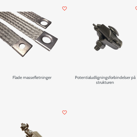
favorite_border
favor
Flade massefletninger
Potentialudligningsforbindelser på
strukturen
favorite_border