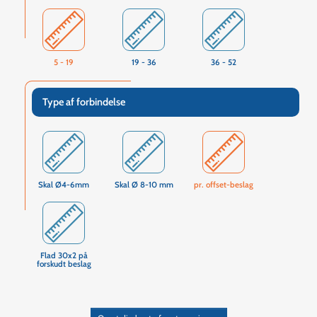
5 - 19
19 - 36
36 - 52
Type af forbindelse
Skal Ø4-6mm
Skal Ø 8-10 mm
pr. offset-beslag
Flad 30x2 på
forskudt beslag