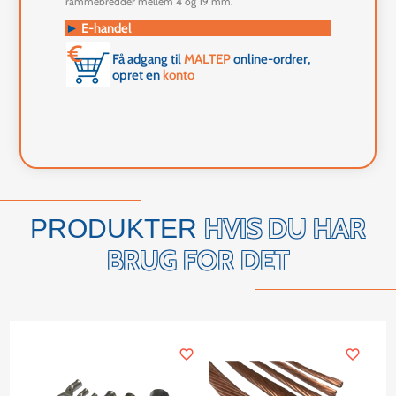
rammebredder mellem 4 og 19 mm.
►
E-handel
Få adgang til
MALTEP
online-ordrer,
opret en
konto
HVIS DU HAR
PRODUKTER
BRUG FOR DET
favorite_border
favorite_border