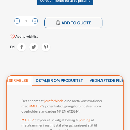
Opret din konto for at se priserne
-
+
shopping_cart
ADD TO QUOTE
favorite_border
Add to wishlist
Del
BESKRIVELSE
DETALJER OM PRODUKTET
VEDHÆFTEDE FILER
Det er nemt at
jordforbinde
dine metalkonstruktioner
med
MALTEP
's potentialudligningsforbindelser, som
overholder standarden NF EN 612561-1.
MALTEP
tilbyder et udvalg af beslag til
jording
af
metalrammer i rustfrit stål eller galvaniseret stål til