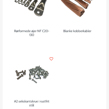
Rørformede øjer NF C20-
Blanke kobberkabler
130
favorite_border
A2 sekskantskrue i rustfrit
stål