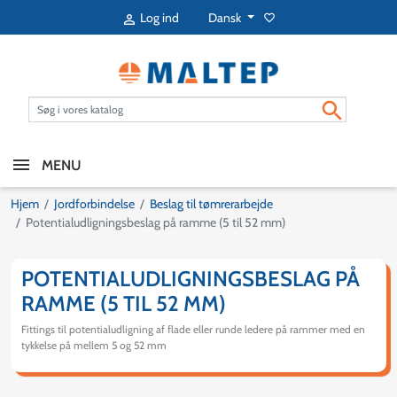
Dansk
Log ind
favorite_border


MENU
Hjem
Jordforbindelse
Beslag til tømrerarbejde
Potentialudligningsbeslag på ramme (5 til 52 mm)
POTENTIALUDLIGNINGSBESLAG PÅ
RAMME (5 TIL 52 MM)
Fittings til potentialudligning af flade eller runde ledere på rammer med en
tykkelse på mellem 5 og 52 mm