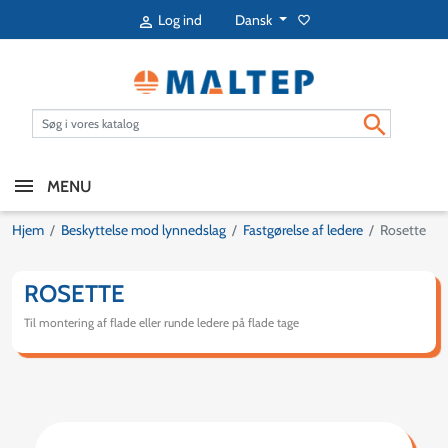
Dansk
Log ind
favorite_border


MENU
Hjem
Beskyttelse mod lynnedslag
Fastgørelse af ledere
Rosette
ROSETTE
Til montering af flade eller runde ledere på flade tage