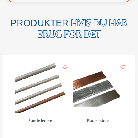
HVIS DU HAR
PRODUKTER
BRUG FOR DET
favorite_border
favorite_border
Runde ledere
Flade ledere