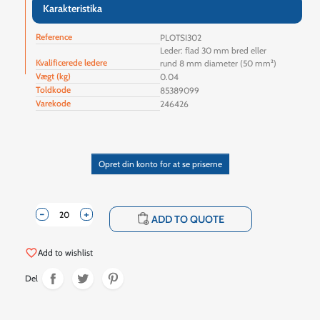
Karakteristika
Reference
PLOTSI302
Leder: flad 30 mm bred eller
Kvalificerede ledere
rund 8 mm diameter (50 mm²)
Vægt (kg)
0.04
Toldkode
85389099
Varekode
246426
Opret din konto for at se priserne
-
+
shopping_cart
ADD TO QUOTE
favorite_border
Add to wishlist
Del