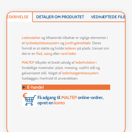
BESKRIVELSE
DETALJER OM PRODUKTET
VEDHÆFTEDE FILER
Lederstøtter
og tilhørende tilbehør er vigtige elementer i
et
lynbeskyttelsessystem
og
jordingskredsløb
. Deres
formål er at støtte og holde
lederen
på plads. Uanset om
det er en
flad
,
stang
eller
rund leder
.
MALTEP
tilbyder et bredt udvalg af
lederholdere
i
forskellige materialer: plast, messing, rustfrit stål og
galvaniseret stål. Valget af
lederfastgørelsessystem
fastlægges i henhold til anvendelsen.
►
E-handel
Få adgang til
MALTEP
online-ordrer,
opret en
konto