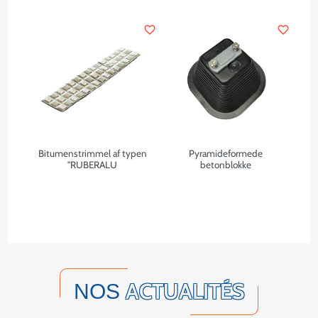
favorite_border
favorite_border
Bitumenstrimmel af typen
Pyramideformede
"RUBERALU
betonblokke
ACTUALITÉS
NOS