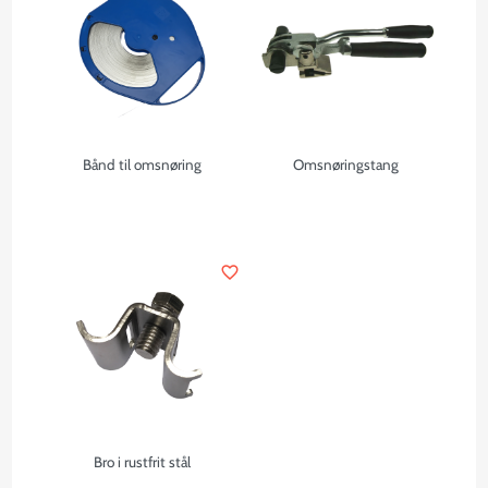
Bånd til omsnøring
Omsnøringstang
favorite_border
Bro i rustfrit stål