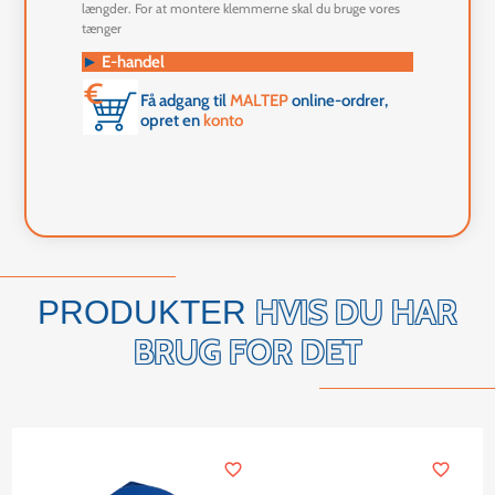
længder. For at montere klemmerne skal du bruge vores
tænger
►
E-handel
Få adgang til
MALTEP
online-ordrer,
opret en
konto
HVIS DU HAR
PRODUKTER
BRUG FOR DET
favorite_border
favorite_border