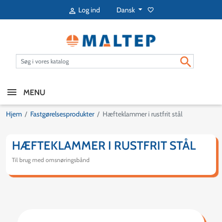
Dansk
Log ind
favorite_border


MENU
Hjem
Fastgørelsesprodukter
Hæfteklammer i rustfrit stål
HÆFTEKLAMMER I RUSTFRIT STÅL
Til brug med omsnøringsbånd