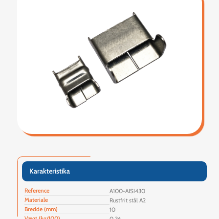
Karakteristika
Reference
A100-AISI430
Materiale
Rustfrit stål A2
Bredde (mm)
10
Vægt (kg/100)
0.36