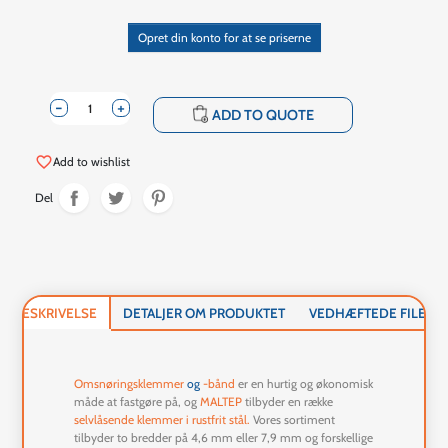
Opret din konto for at se priserne
-
+
shopping_cart
ADD TO QUOTE
favorite_border
Add to wishlist
Del
BESKRIVELSE
DETALJER OM PRODUKTET
VEDHÆFTEDE FILER
Omsnøringsklemmer
og
-bånd
er en hurtig og økonomisk
måde at fastgøre på, og
MALTEP
tilbyder en række
selvlåsende
klemmer i rustfrit stål.
Vores sortiment
tilbyder to bredder på 4,6 mm eller 7,9 mm og forskellige