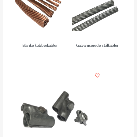
Blanke kobberkabler
Galvaniserede stålkabler
favorite_border