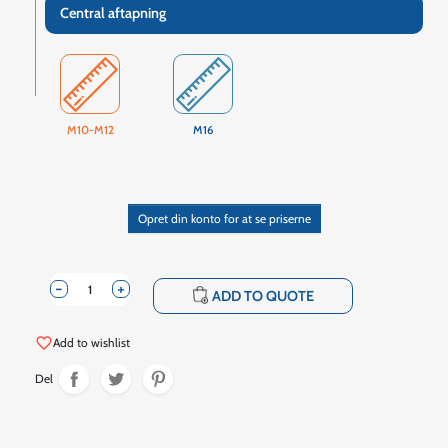
Central aftapning
M10-M12
M16
Opret din konto for at se priserne
-
+
shopping_cart
ADD TO QUOTE
favorite_border
Add to wishlist
Del