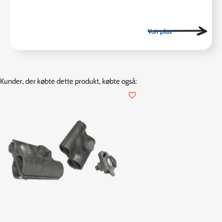
Kunder, der købte dette produkt, købte også:
favorite_border