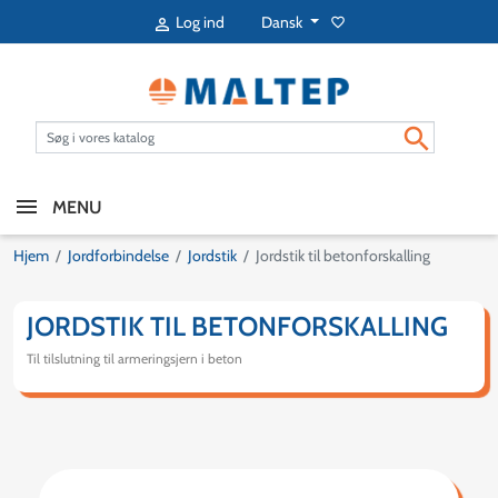
Dansk
Log ind
favorite_border


MENU
Hjem
Jordforbindelse
Jordstik
Jordstik til betonforskalling
JORDSTIK TIL BETONFORSKALLING
Til tilslutning til armeringsjern i beton