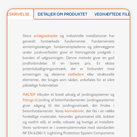
BESKRIVELSE
DETALJER OM PRODUKTET
VEDHÆFTEDE FILER
Store
anlægsarbejder
og industrielle installationer har
generelt forstærkede fundamenter. Fundamentets
armeringsstænger, fundamentpladerne og ydervæggene
under jordoverfladen giver et fremragende jordgreb i
bunden af udgravningen. Denne metode giver en god
jordforbindelse til en lavere pris. Et ekstra
potentialudligningsnetværk, der er forbundet med
armeringen og eksterne
nedledere
eller strukturelle
elementer, der bruges som sådan, anbefales for at sikre
pålidelige forbindelser.
MALTEP
tilbyder et bredt udvalg af jordingssystemer og
fittings
til
jording af betonfundamenter. Jordingssystemer
giver adgang til det jordingsnetværk, der findes i
betonfundamenter. Vores
konnektorer
, der fås i en række
forskellige materialer, herunder galvaniseret stål, kobber
og rustfrit stål, er enkle, robuste og hurtige at installere.
Vores sortiment er i overensstemmelse med standarden
NF EN 62561-1: Lightning Protection System Components