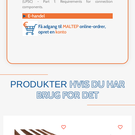
(LPSC) - Part 1: Requirements for connection
components.
►
E-handel
Få adgang til
MALTEP
online-ordrer,
opret en
konto
HVIS DU HAR
PRODUKTER
BRUG FOR DET
favorite_border
favorite_border