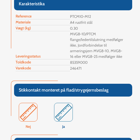
Karakteristika
Reference
PTCM10-M12
Materiale
A4 rustfrit stål
Vægt (kg)
0.30
MVG8-10/PTCM
flange/ledertilslutning medfølger
ikke, Jordforbindelse til
armeringsjern MVG8-10, MVG8-
Leveringsstatus
16 eller MVG8-25 medfølger ikke
Toldkode
85359000
Varekode
246471
Stikkontakt monteret på flad/strygejernsbeslag
Nej
Ja