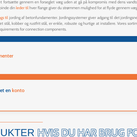
løbet fortsætte gennem en forseglet væg uden at gå på kompromis med dens vandtæ
rbinde din
leder
til
hver flange giver du strømmen mulighed for at flyde gennem væg
ngs
til
jording af betonfundamenter. Jordingssystemer giver adgang til det jordings
ret stål, kobber og rustfrit stål, er enkle, robuste og hurtige at installere. Vores
equirements for connection components.
menter
ret en
konto
HVIS DU HAR BRUG F
DUKTER