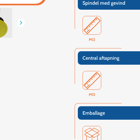
Spindel med gevind

M12
Central aftapning
M12
Emballage