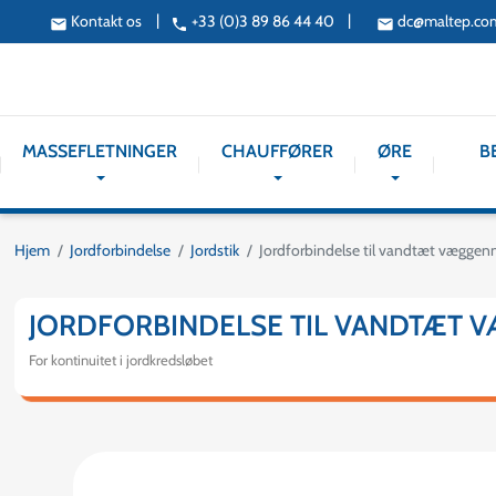
|
|
Kontakt os
+33 (0)3 89 86 44 40
dc@maltep.co
email
phone
email
MASSEFLETNINGER
CHAUFFØRER
ØRE
B
Hjem
Jordforbindelse
Jordstik
Jordforbindelse til vandtæt vægge
JORDFORBINDELSE TIL VANDTÆT
For kontinuitet i jordkredsløbet