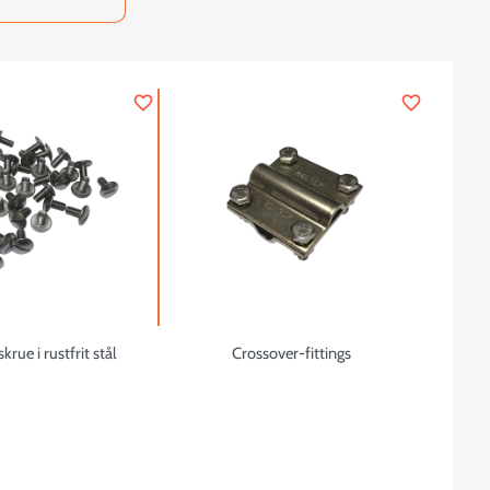
favorite_border
favorite_border
rue i rustfrit stål
Crossover-fittings