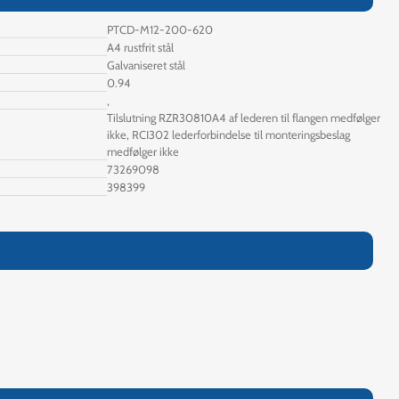
PTCD-M12-200-620
A4 rustfrit stål
Galvaniseret stål
0.94
,
Tilslutning RZR30810A4 af lederen til flangen medfølger
ikke, RCI302 lederforbindelse til monteringsbeslag
medfølger ikke
73269098
398399