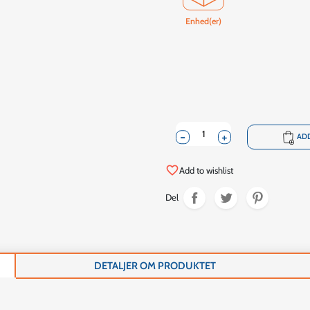
Enhed(er)
-
+
shopping_cart
ADD
favorite_border
Add to wishlist
Del
DETALJER OM PRODUKTET