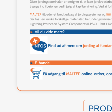
Disse jordingsterminaler er designet til at lade jordkreds
trænge ind i betonen ved hjælp af kapillærvirkning. Ved at fo
MALTEP
tilbyder et bredt udvalg af jordingssystemer og
fitti
der fås i en række forskellige materialer, herunder galvanise
Lightning Protection System Components (LPSC) - Part 1: R
►
Vil du vide mere?
Find ud af mere om
jording af funda
►
E-handel
Få adgang til
MALTEP
online-ordrer, op
PRO