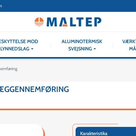
m
ESKYTTELSE MOD
ALUMINOTERMISK
VÆRK
LYNNEDSLAG
SVEJSNING
MÅ
nnemføring
 VÆGGENNEMFØRING
Karakteristika