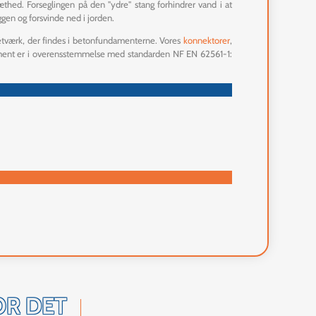
thed. Forseglingen på den "ydre" stang forhindrer vand i at
gen og forsvinde ned i jorden.
netværk, der findes i betonfundamenterne. Vores
konnektorer
,
 sortiment er i overensstemmelse med standarden NF EN 62561-1:
OR DET