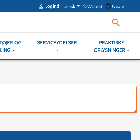
shopping_cart
Log ind
Dansk
Wishlist
Quote

favorite_border

TØJER OG
SERVICEYDELSER
PRAKTISKE
LING
OPLYSNINGER