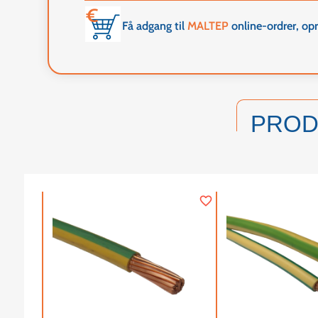
Få adgang til
MALTEP
online-ordrer, op
PRO
favorite_border