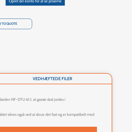
Opret din konto for at se priserne
 TO QUOTE
VEDHÆFTEDE FILER
darden NF-DTU 61.1, at gasrør skal jordes i
ablet sikres også ved at skrue det fast og er kompatibelt med