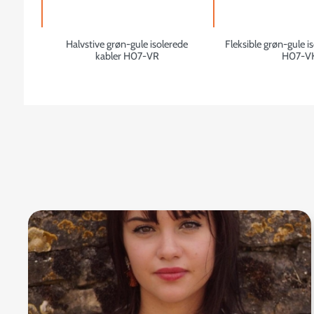
Halvstive grøn-gule isolerede
Fleksible grøn-gule i
kabler H07-VR
H07-V