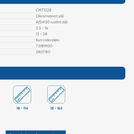
CMT1228
Dikromateret stål
AISI430 rustfrit stål
2.5 - 16
12 - 28
Kun indendørs
73181900
280780
18 - 114
18 - 165