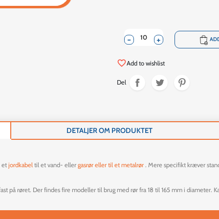
-
+
shopping_cart
ADD
favorite_border
Add to wishlist
Del
DETALJER OM PRODUKTET
 et
jordkabel
til et vand- eller
gasrør eller til et metalrør
. Mere specifikt kræver stan
t på røret. Der findes fire modeller til brug med rør fra 18 til 165 mm i diameter. K