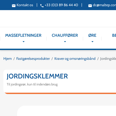
|
|
Kontakt os
+33 (0)3 89 86 44 40
dc@maltep.co
email
phone
email
MASSEFLETNINGER
CHAUFFØRER
ØRE
B
Hjem
Fastgørelsesprodukter
Kraver og omsnøringsbånd
Jordingsk
JORDINGSKLEMMER
Til jordingsrør, kun til indendørs brug