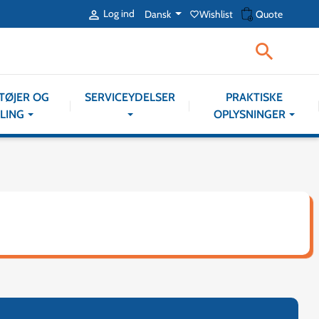
shopping_cart
Log ind
Dansk
Wishlist
Quote

favorite_border

TØJER OG
SERVICEYDELSER
PRAKTISKE
LING
OPLYSNINGER