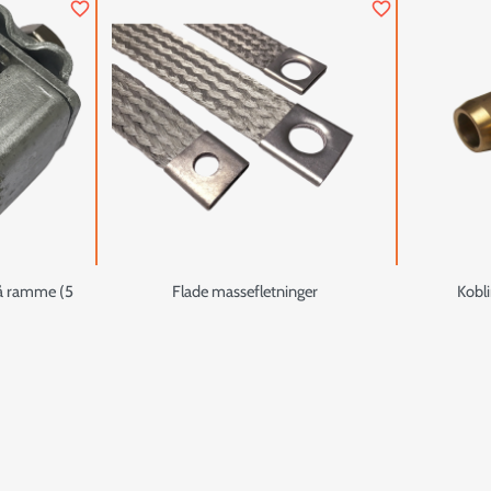
favorite_border
favorite_border
på ramme (5
Flade massefletninger
Kobli