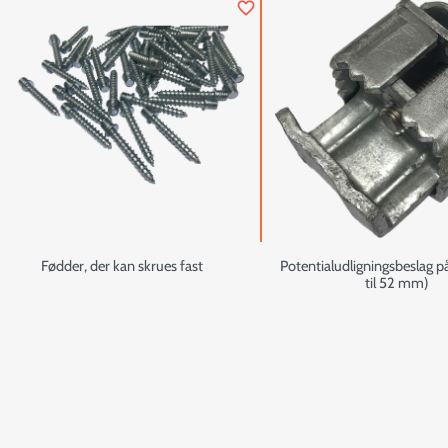
favorite_border
Fødder, der kan skrues fast
Potentialudligningsbeslag 
til 52 mm)