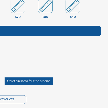
520
680
840
Opret din konto for at se priserne
 TO QUOTE