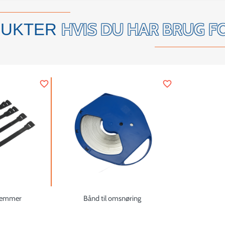
HVIS DU HAR BRUG F
DUKTER
favorite_border
favorite_border
klemmer
Bånd til omsnøring