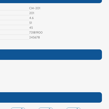
CI4-201
201
4.6
51
45
73181900
245678