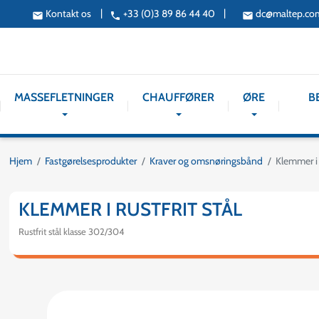
|
|
Kontakt os
+33 (0)3 89 86 44 40
dc@maltep.co
email
phone
email
MASSEFLETNINGER
CHAUFFØRER
ØRE
B
Hjem
Fastgørelsesprodukter
Kraver og omsnøringsbånd
Klemmer i r
KLEMMER I RUSTFRIT STÅL
Rustfrit stål klasse 302/304