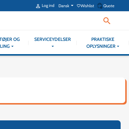
shopping_cart
Log ind
Dansk
Wishlist
Quote

favorite_border

TØJER OG
SERVICEYDELSER
PRAKTISKE
LING
OPLYSNINGER