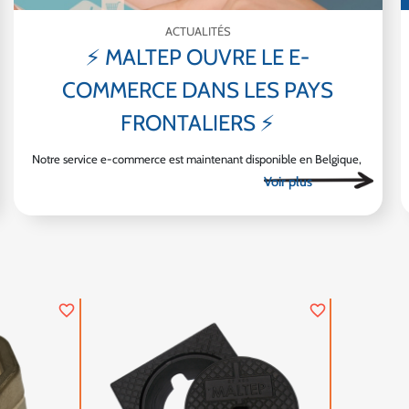
ACTUALITÉS
⚡ MALTEP OUVRE LE E-
COMMERCE DANS LES PAYS
FRONTALIERS ⚡
Notre service e-commerce est maintenant disponible en Belgique,
au Luxembourg, en Allemagne et en Italie
favorite_border
favorite_border