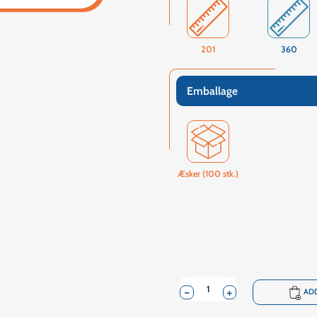
201
360
Emballage
Æsker (100 stk.)
-
+
shopping_cart
ADD