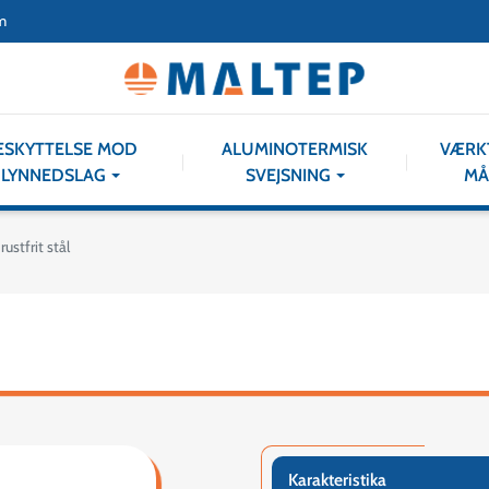
m
ESKYTTELSE MOD
ALUMINOTERMISK
VÆRK
LYNNEDSLAG
SVEJSNING
MÅ
ustfrit stål
Karakteristika