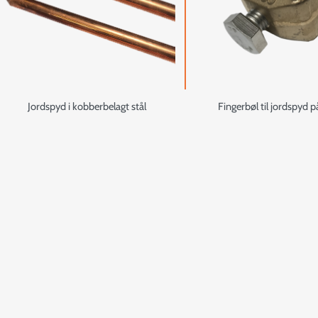
Jordspyd i kobberbelagt stål
Fingerbøl til jordspyd p