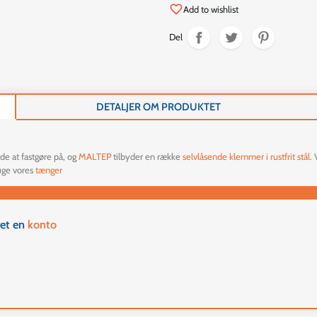
favorite_border
Add to wishlist
Del
DETALJER OM PRODUKTET
de at fastgøre på, og
MALTEP
tilbyder en række
selvlåsende
klemmer i rustfrit stål.
ruge vores
tænger
ret en
konto