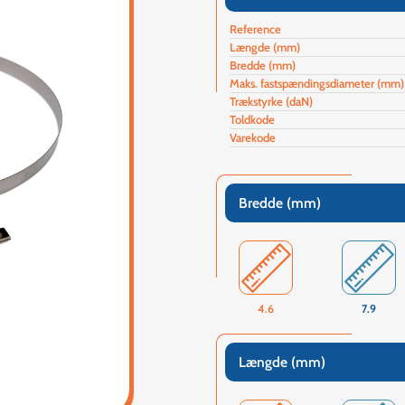
Reference
Længde (mm)
Bredde (mm)
Maks. fastspændingsdiameter (mm)
Trækstyrke (daN)
Toldkode
Varekode
Bredde (mm)
4.6
7.9
Længde (mm)