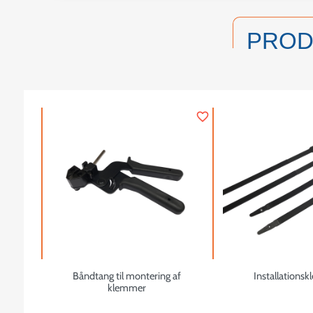
PRO
favorite_border
Båndtang til montering af
Installations
klemmer