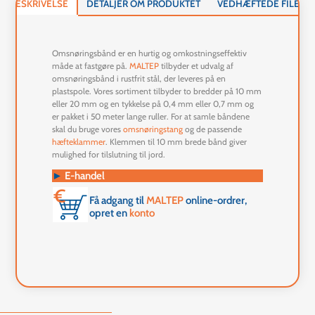
BESKRIVELSE
DETALJER OM PRODUKTET
VEDHÆFTEDE FILER
Omsnøringsbånd er en hurtig og omkostningseffektiv
måde at fastgøre på.
MALTEP
tilbyder et udvalg af
omsnøringsbånd i rustfrit stål, der leveres på en
plastspole. Vores sortiment tilbyder to bredder på 10 mm
eller 20 mm og en tykkelse på 0,4 mm eller 0,7 mm og
er pakket i 50 meter lange ruller. For at samle båndene
skal du bruge vores
omsnøringstang
og de passende
hæfteklammer
. Klemmen til 10 mm brede bånd giver
mulighed for tilslutning til jord.
►
E-handel
Få adgang til
MALTEP
online-ordrer,
opret en
konto