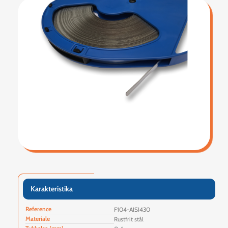
Karakteristika
Reference
F104-AISI430
Materiale
Rustfrit stål