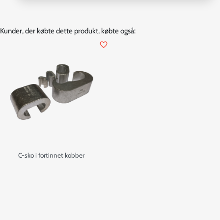
Kunder, der købte dette produkt, købte også:
favorite_border
C-sko i fortinnet kobber