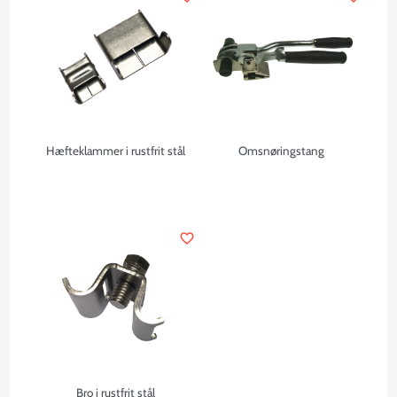
Hæfteklammer i rustfrit stål
Omsnøringstang
favorite_border
Bro i rustfrit stål