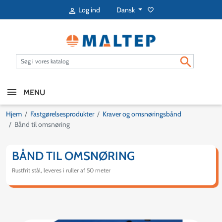
Dansk
Log ind
favorite_border


MENU
Hjem
Fastgørelsesprodukter
Kraver og omsnøringsbånd
Bånd til omsnøring
BÅND TIL OMSNØRING
Rustfrit stål, leveres i ruller af 50 meter