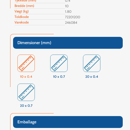
Tykkelse (mm)
0.4
Bredde (mm)
10
Vægt (kg)
1.80
Toldkode
72201200
Varekode
246084
Dimensioner (mm)
10 x 0.4
10 x 0.7
20 x 0.4
20 x 0.7
Emballage