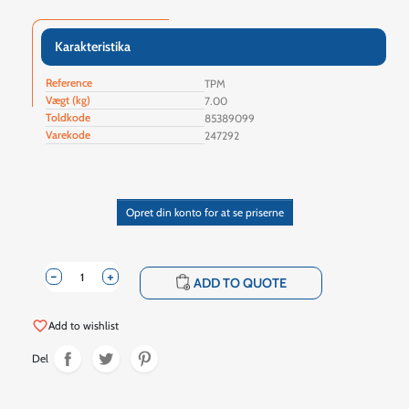
Karakteristika
Reference
TPM
Vægt (kg)
7.00
Toldkode
85389099
Varekode
247292
Opret din konto for at se priserne
-
+
shopping_cart
ADD TO QUOTE
favorite_border
Add to wishlist
Del