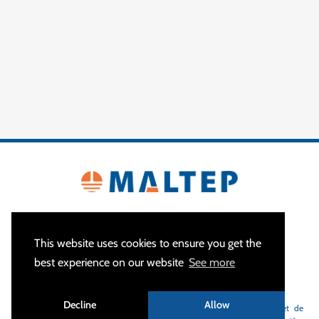
This website uses cookies to ensure you get the
best experience on our website
See more
À PROPOS
Decline
Allow
MALTEP
est votre spécialiste des équipements de mise à la terre et de