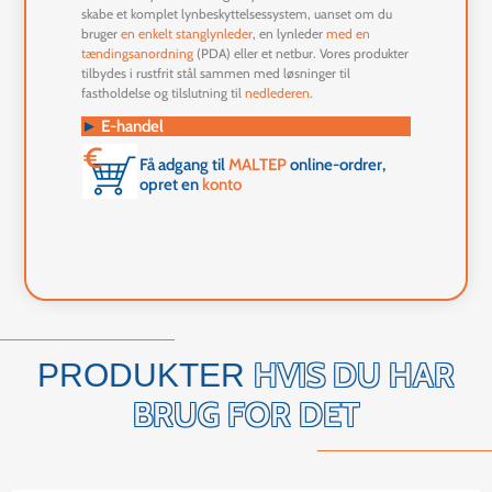
skabe et komplet lynbeskyttelsessystem, uanset om du
bruger
en enkelt stanglynleder
, en lynleder
med en
tændingsanordning
(PDA) eller et netbur. Vores produkter
tilbydes i rustfrit stål sammen med løsninger til
fastholdelse og tilslutning til
nedlederen
.
►
E-handel
Få adgang til
MALTEP
online-ordrer,
opret en
konto
HVIS DU HAR
PRODUKTER
BRUG FOR DET