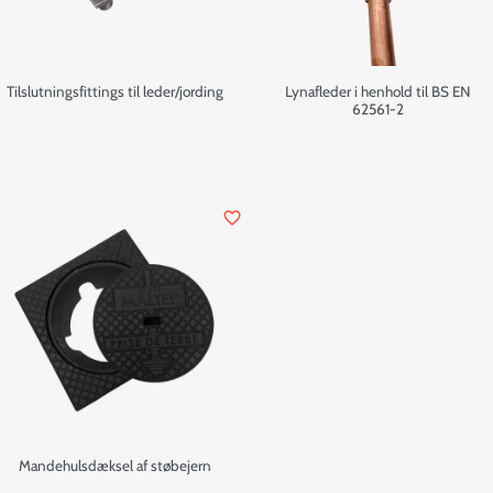
Tilslutningsfittings til leder/jording
Lynafleder i henhold til BS EN
62561-2
favorite_border
Mandehulsdæksel af støbejern