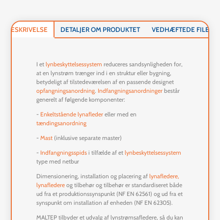
BESKRIVELSE
DETALJER OM PRODUKTET
VEDHÆFTEDE FILER
I et
lynbeskyttelsessystem
reduceres sandsynligheden for,
at en lynstrøm trænger ind i en struktur eller bygning,
betydeligt af tilstedeværelsen af en passende designet
opfangningsanordning
.
Indfangningsanordninger
består
generelt af følgende komponenter:
-
Enkeltstående lynafleder
eller med en
tændingsanordning
-
Mast
(inklusive separate master)
-
Indfangningsspids
i tilfælde af et
lynbeskyttelsessystem
type med netbur
Dimensionering, installation og placering af
lynafledere,
lynafledere
og tilbehør
og tilbehør er standardiseret både
ud fra et produktionssynspunkt (NF EN 62561) og ud fra et
synspunkt om installation af enheden (NF EN 62305).
MALTEP tilbyder et udvalg af lynstrømsafledere, så du kan