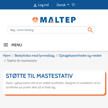
Dansk
Log ind
favorite_border


MENU
Hjem
Beskyttelse mod lynnedslag
Optagelsesenheder og medier
Støtte til mastestativ
STØTTE TIL MASTESTATIV
Stativ i galvaniseret stål til en enkelt lynafleder, designet til installation af en
lynafleder på jorden eller på et fladt tag.