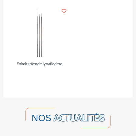
favorite_border
Enkeltstående lynafledere
ACTUALITÉS
NOS