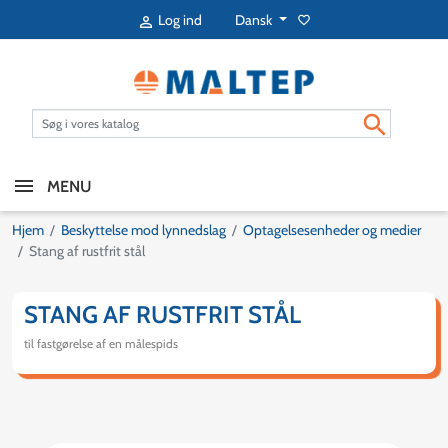
Dansk
Log ind
favorite_border


MENU
Hjem
Beskyttelse mod lynnedslag
Optagelsesenheder og medier
Stang af rustfrit stål
STANG AF RUSTFRIT STÅL
til fastgørelse af en målespids