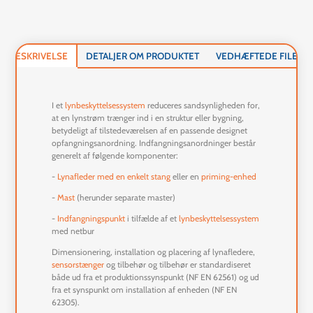
BESKRIVELSE
DETALJER OM PRODUKTET
VEDHÆFTEDE FILER
I et
lynbeskyttelsessystem
reduceres sandsynligheden for,
at en lynstrøm trænger ind i en struktur eller bygning,
betydeligt af tilstedeværelsen af en passende designet
opfangningsanordning. Indfangningsanordninger består
generelt af følgende komponenter:
-
Lynafleder med en enkelt stang
eller en
priming-enhed
-
Mast
(herunder separate master)
-
Indfangningspunkt
i tilfælde af et
lynbeskyttelsessystem
med netbur
Dimensionering, installation og placering af lynafledere,
sensorstænger
og tilbehør
og tilbehør er standardiseret
både ud fra et produktionssynspunkt (NF EN 62561) og ud
fra et synspunkt om installation af enheden (NF EN
62305).