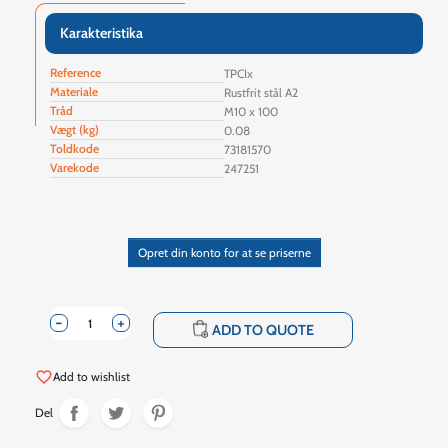
Karakteristika
Reference
TPCIx
Materiale
Rustfrit stål A2
Tråd
M10 x 100
Vægt (kg)
0.08
Toldkode
73181570
Varekode
247251
Opret din konto for at se priserne
-
+
shopping_cart
ADD TO QUOTE
favorite_border
Add to wishlist
Del