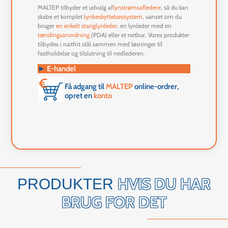
MALTEP tilbyder et udvalg af
lynstrømsafledere
, så du kan
skabe et komplet
lynbeskyttelsessystem
, uanset om du
bruger
en enkelt stanglynleder
, en lynleder med en
tændingsanordning
(PDA) eller et netbur. Vores produkter
tilbydes i rustfrit stål sammen med løsninger til
fastholdelse og tilslutning til nedlederen.
►
E-handel
Få adgang til
MALTEP
online-ordrer,
opret en
konto
HVIS DU HAR
PRODUKTER
BRUG FOR DET