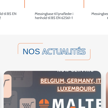
ld til BS EN
Messingbase til lynafleder i
Messingbesl
2
henhold til BS EN 62561-1
ACTUALITÉS
NOS