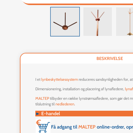
BESKRIVELSE
I et
lynbeskyttelsessystem
reduceres sandsynligheden for, at 
Dimensionering, installation og placering af lynafledere,
lyna
MALTEP
tilbyder en række lynstrømsafledere, som gør det mul
tilslutning til
nedlederen
.
►
E-handel
Få adgang til
MALTEP
online-ordrer, op