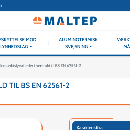
m
ESKYTTELSE MOD
ALUMINOTERMISK
VÆRK
LYNNEDSLAG
SVEJSNING
MÅ
lerpunktslynafleder i henhold til BS EN 62561-2
 TIL BS EN 62561-2
Karakteristika