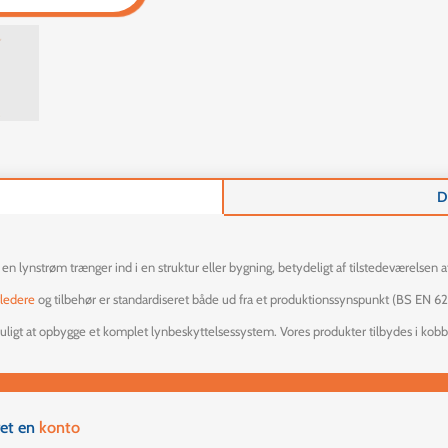
D
en lynstrøm trænger ind i en struktur eller bygning, betydeligt af tilstedeværelsen
fledere
og tilbehør er standardiseret både ud fra et produktionssynspunkt (BS EN 62
igt at opbygge et komplet lynbeskyttelsessystem. Vores produkter tilbydes i kobber 
ret en
konto