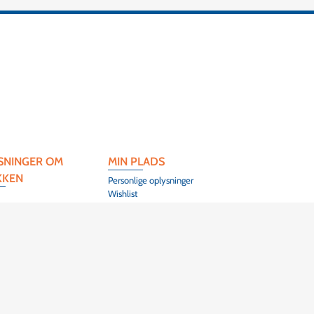
SNINGER OM
MIN PLADS
KKEN
Personlige oplysninger
Wishlist
 l'Artisanat
Herrlisheim-Près-
)3 89 86 44 40
UITS PHARES
e terre