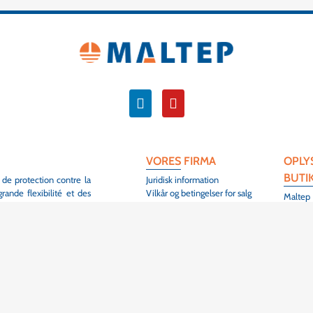
VORES FIRMA
OPLY
BUTI
 de protection contre la
Juridisk information
ande flexibilité et des
Vilkår og betingelser for salg
Maltep
Kontakt
3 Rue de
Oversigt
68420 
fiers de contribuer à la
Colmar
structures électriques,
Frankrig
+33 (0
ondre aux exigences des
 de nos clients, et sont
DÉCOUVRIR
PROD
Produkter : Jordingsstænger
Prises d