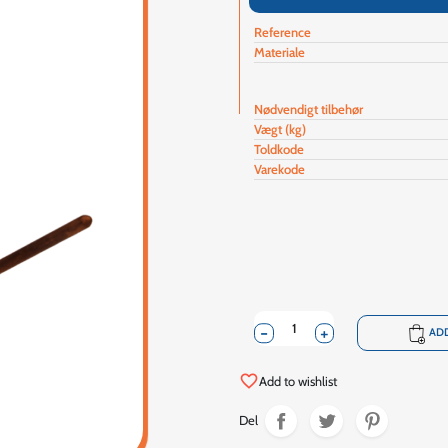
Reference
Materiale
Nødvendigt tilbehør
Vægt (kg)
Toldkode
Varekode
-
+
shopping_cart
ADD
favorite_border
Add to wishlist
Del