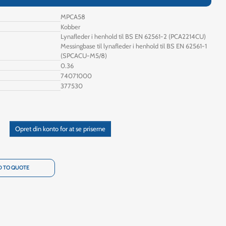
MPCA58
Kobber
Lynafleder i henhold til BS EN 62561-2 (PCA2214CU)
Messingbase til lynafleder i henhold til BS EN 62561-1
(SPCACU-M5/8)
0.36
74071000
377530
Opret din konto for at se priserne
 TO QUOTE