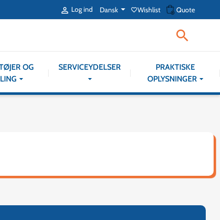
shopping_cart
Log ind
Dansk
Wishlist
Quote

favorite_border

TØJER OG
SERVICEYDELSER
PRAKTISKE
LING
OPLYSNINGER