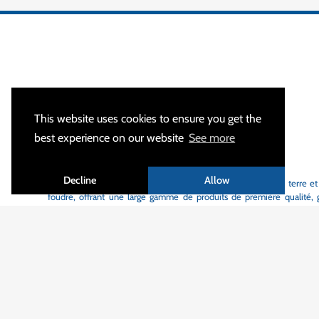
This website uses cookies to ensure you get the
best experience on our website
See more
À PROPOS
Decline
Allow
MALTEP
est votre spécialiste des équipements de mise à la terre et
foudre, offrant une large gamme de produits de première qualité, gr
délais de livraison courts.
Avec plus de 1200 clients actifs dans 55 pays différents, nous sommes 
sécurité des personnes, des équipements et à la fiabilité des infra
partout dans le monde.
Nos produits sont conçus au sein de notre bureau d'études pour rép
normes internationales en vigueur ou aux spécifications particulières
utilisés dans de nombreux secteurs d'activité.