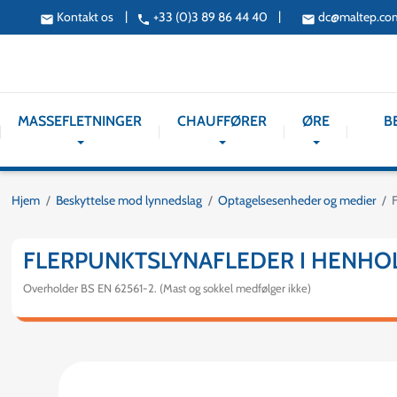
|
|
Kontakt os
+33 (0)3 89 86 44 40
dc@maltep.co
email
phone
email
MASSEFLETNINGER
CHAUFFØRER
ØRE
B
Hjem
Beskyttelse mod lynnedslag
Optagelsesenheder og medier
F
FLERPUNKTSLYNAFLEDER I HENHOLD
Overholder BS EN 62561-2. (Mast og sokkel medfølger ikke)