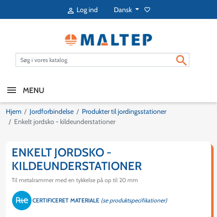
Dansk
Log ind
favorite_border


MENU
Hjem
Jordforbindelse
Produkter til jordingsstationer
Enkelt jordsko - kildeunderstationer
ENKELT JORDSKO -
KILDEUNDERSTATIONER
Til metalrammer med en tykkelse på op til 20 mm
CERTIFICERET MATERIALE
(se produktspecifikationer)