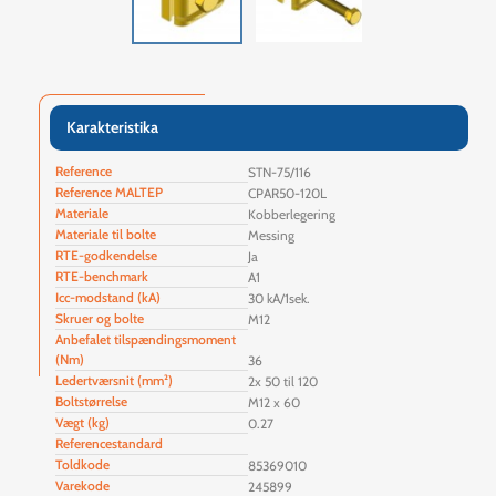
Karakteristika
Reference
STN-75/116
Reference MALTEP
CPAR50-120L
Materiale
Kobberlegering
Materiale til bolte
Messing
RTE-godkendelse
Ja
RTE-benchmark
A1
Icc-modstand (kA)
30 kA/1sek.
Skruer og bolte
M12
Anbefalet tilspændingsmoment
(Nm)
36
Ledertværsnit (mm²)
2x 50 til 120
Boltstørrelse
M12 x 60
Vægt (kg)
0.27
Referencestandard
Toldkode
85369010
Varekode
245899