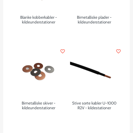
Blanke kobberkabler -
Bimetalliske plader -
kildeunderstationer
kildeunderstationer
favorite_border
favorite_border
Bimetalliske skiver -
Stive sorte kabler U-1000
kildeunderstationer
R2V - kildestationer