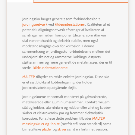
Jordingssko bruges generelt som forbindelsesled til
jordingsnetværk
ved
kildeunderstationer
. Kvaliteten af et
potentialudligningsnetværk afhænger af kvaliteten af
samlingerne mellem komponentdelene, som ikke kun
skal være mekanisk og elektrisk stabile, men også
modstandsdygtige over for korrosion. I denne
sammenhæng er jordingssko forbindelserne mellem det
underjordiske net og rammerne, koblingsudstyrets
støtterammer og mere generelt de metalmasser, der er til
stede i
kildeunderstationerne
.
MALTEP
tilbyder en række enkelte jordingssko. Disse sko
er et sæt blokke af kobberlegering, der holder
jordkredsløbets opadgående sløjfe.
Jordingsskoene er normalt monteret på galvaniserede,
metalliserede eller aluminiumsrammer. Kontakt mellem
stål og kobber, aluminium og kobber eller zink og kobber
skaber et elektrokemisk par og fremmer elektrolytisk
korrosion. For at løse dette problem tilbyder
MALTEP
messingskruer og -bolte
(rustfrit stål som standard) samt
bimetalliske
plader
og
skiver
samt en fortinnet version.