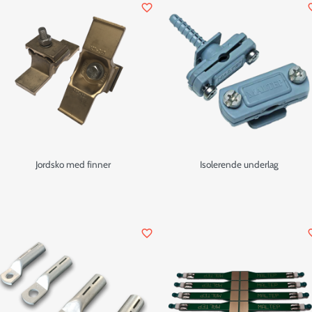
favorite_border
favor
Jordsko med finner
Isolerende underlag
favorite_border
favor