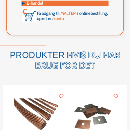
►
E-handel
Få adgang til
MALTEP
's onlinebestilling,
opret en
konto
HVIS DU HAR
PRODUKTER
BRUG FOR DET
favorite_border
favorite_border