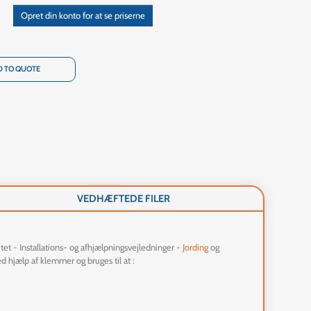
Opret din konto for at se priserne
 TO QUOTE
VEDHÆFTEDE FILER
tet - Installations- og afhjælpningsvejledninger -
Jording
og
ed hjælp af klemmer og bruges til at :