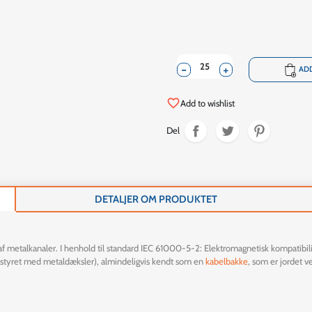
-
+
shopping_cart
ADD
favorite_border
Add to wishlist
Del
DETALJER OM PRODUKTET
af metalkanaler. I henhold til standard IEC 61000-5-2: Elektromagnetisk kompatibili
 udstyret med metaldæksler), almindeligvis kendt som en
kabelbakke
, som er jordet v