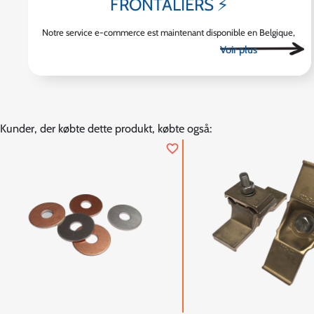
FRONTALIERS ⚡
Notre service e-commerce est maintenant disponible en Belgique,
au Luxembourg, en Allemagne et en Italie
Kunder, der købte dette produkt, købte også:
favorite_border