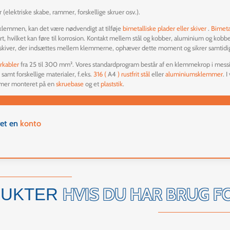
 (elektriske skabe, rammer, forskellige skruer osv.).
ådklemmen, kan det være nødvendigt at tilføje
bimetalliske
plader
eller
skiver
.
Bimeta
art, hvilket kan føre til korrosion. Kontakt mellem stål og kobber, aluminium og kobb
r skiver, der indsættes mellem klemmerne, ophæver dette moment og sikrer samtidig 
rkabler
fra 25 til 300 mm². Vores standardprogram består af en klemmekrop i mes
samt forskellige materialer, f.eks.
316
(
A4
)
rustfrit stål
eller
aluminiumsklemmer
. 
mmer monteret på en
skruebase
og et
plaststik
.
ret en
konto
HVIS DU HAR BRUG F
DUKTER