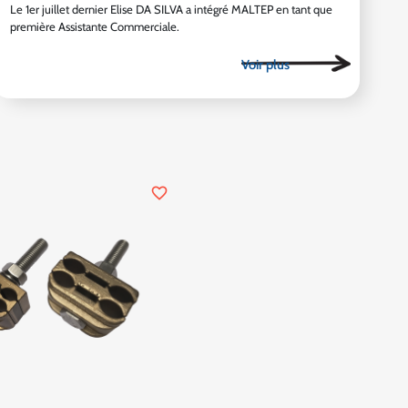
Le 1er juillet dernier Elise DA SILVA a intégré MALTEP en tant que
première Assistante Commerciale.
favorite_border