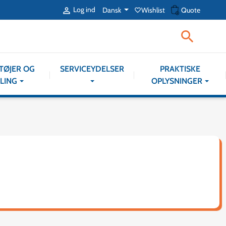
shopping_cart
Log ind
Dansk
Wishlist
Quote

favorite_border

TØJER OG
SERVICEYDELSER
PRAKTISKE
LING
OPLYSNINGER