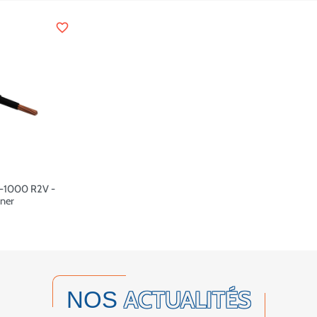
favorite_border
 U-1000 R2V -
oner
ACTUALITÉS
NOS