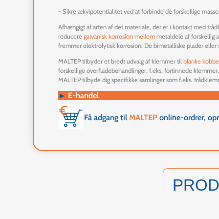
- Sikre ækvipotentialitet ved at forbinde de forskellige masser
Afhængigt af arten af det materiale, der er i kontakt med tr
reducere
galvanisk korrosion
mellem
metaldele af forskellig 
fremmer elektrolytisk korrosion. De bimetalliske plader elle
MALTEP tilbyder et bredt udvalg af klemmer til
blanke kobbe
forskellige overfladebehandlinger, f.eks. fortinnede klemmer, 
MALTEP tilbyde dig specifikke samlinger som f.eks. trådkle
►
E-handel
Få adgang til
MALTEP
online-ordrer, op
PRO