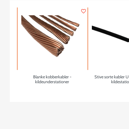
favorite_border
Blanke kobberkabler -
Stive sorte kabler
kildeunderstationer
kildestati