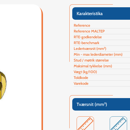
Karakteristika
Reference
Reference MALTEP
RTE-godkendelse
RTE-benchmark
Ledertværsnit (mm²)
Min - max lederdiameter (mm)
Stud / møtrik størrelse
Maksimal tykkelse (mm)
Vægt (kg/100)
Toldkode
Varekode
Tværsnit (mm²)