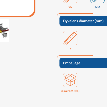
95
120
Dyvelens diameter (mm)
7
Emballage
Æsker (25 stk.)