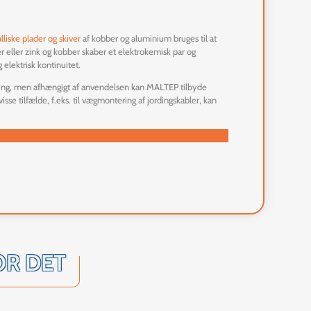
lliske
plader
og
skiver
af kobber og aluminium bruges til at
er eller zink og kobber skaber et elektrokemisk par og
elektrisk kontinuitet.
sing, men afhængigt af anvendelsen kan MALTEP tilbyde
I visse tilfælde, f.eks. til vægmontering af jordingskabler, kan
OR DET