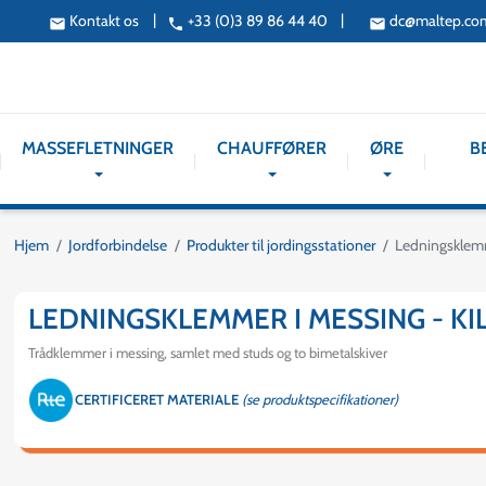
|
|
Kontakt os
+33 (0)3 89 86 44 40
dc@maltep.co
email
phone
email
MASSEFLETNINGER
CHAUFFØRER
ØRE
B
Hjem
Jordforbindelse
Produkter til jordingsstationer
Ledningsklemm
LEDNINGSKLEMMER I MESSING - K
Trådklemmer i messing, samlet med studs og to bimetalskiver
CERTIFICERET MATERIALE
(se produktspecifikationer)