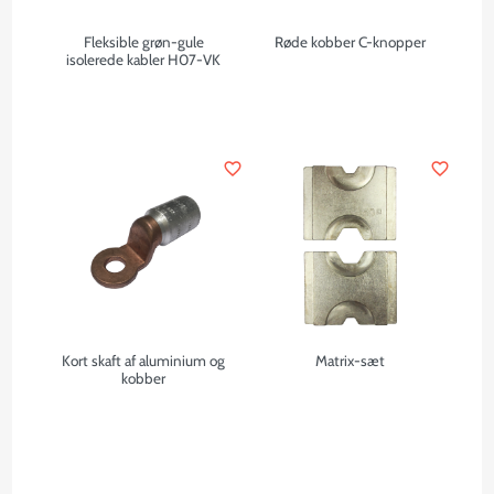
Fleksible grøn-gule
Røde kobber C-knopper
isolerede kabler H07-VK
favorite_border
favorite_border
Kort skaft af aluminium og
Matrix-sæt
kobber