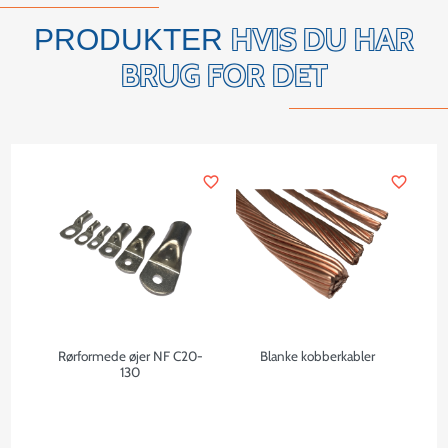
HVIS DU HAR
PRODUKTER
BRUG FOR DET
favorite_border
favorite_border
Rørformede øjer NF C20-
Blanke kobberkabler
130