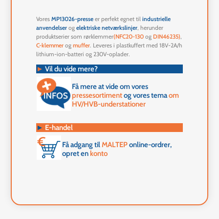
Vores
MP13026-presse
er perfekt egnet til
industrielle
anvendelser
og
elektriske netværkslinjer
, herunder
produktserier som rørklemmer
(NFC20-130
og
DIN46235
)
,
C-klemmer
og
muffer
. Leveres i plastkuffert med 18V-2A/h
lithium-ion-batteri og 230V-oplader.
►
Vil du vide mere?
Få mere at vide om vores
pressesortiment
og vores tema
om
HV/HVB-understationer
►
E-handel
Få adgang til
MALTEP
online-ordrer,
opret en
konto