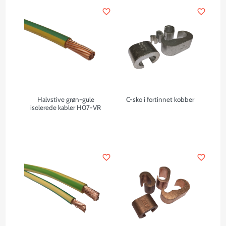
favorite_border
favorite_border
Halvstive grøn-gule
C-sko i fortinnet kobber
isolerede kabler H07-VR
favorite_border
favorite_border