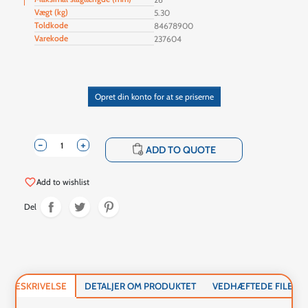
Vægt (kg)
5.30
Toldkode
84678900
Varekode
237604
Opret din konto for at se priserne
-
+
shopping_cart
ADD TO QUOTE
favorite_border
Add to wishlist
Del
BESKRIVELSE
DETALJER OM PRODUKTET
VEDHÆFTEDE FILER