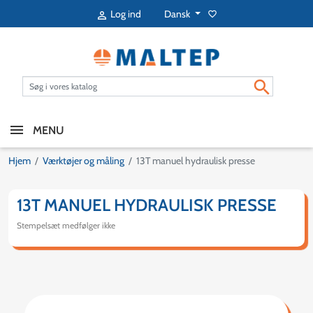
Dansk
Log ind
favorite_border


MENU
Hjem
Værktøjer og måling
13T manuel hydraulisk presse
13T MANUEL HYDRAULISK PRESSE
Stempelsæt medfølger ikke