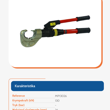
Karakteristika
Reference
MP13026
Krympekraft (kN)
130
Tryk (bar)
-
Maksimal slaglængde (mm)
26