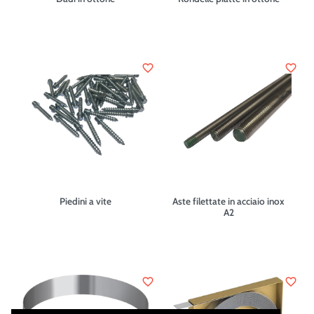
favorite_border
favorite_border
Piedini a vite
Aste filettate in acciaio inox
A2
favorite_border
favorite_border