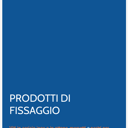
PRODOTTI DI
FISSAGGIO
Viti in acciaio inox o in ottone
,
morsetti
e
nastri per