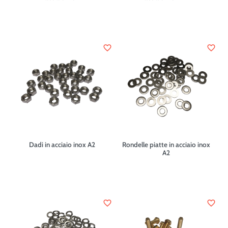
favorite_border
favorite_border
Dadi in acciaio inox A2
Rondelle piatte in acciaio inox
A2
favorite_border
favorite_border