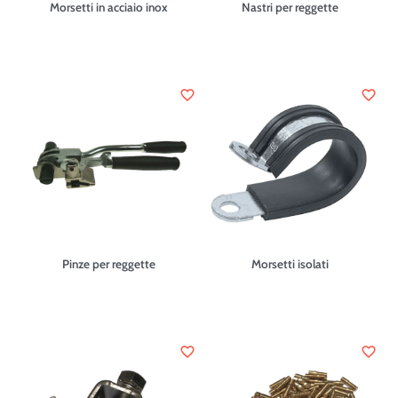
Morsetti in acciaio inox
Nastri per reggette
favorite_border
favorite_border
Pinze per reggette
Morsetti isolati
favorite_border
favorite_border