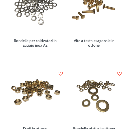
Rondelle per coltivatori in
Vite a testa esagonale in
acciaio inox A2
ottone
favorite_border
favorite_border
Dadi in ottone
Rondelle piatte in ottone