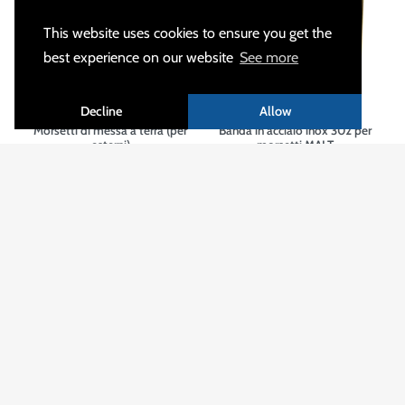
This website uses cookies to ensure you get the
best experience on our website
See more
Decline
Allow
Morsetti di messa a terra (per
Banda in acciaio inox 302 per
esterni)
morsetti MALT
favorite_border
favorite_border