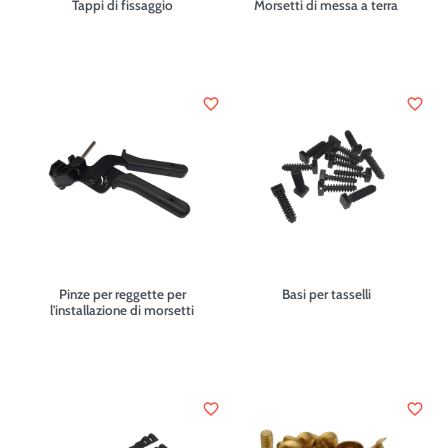
Tappi di fissaggio
Morsetti di messa a terra
favorite_border
favorite_border
Pinze per reggette per
Basi per tasselli
l'installazione di morsetti
favorite_border
favorite_border