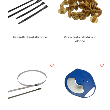
Morsetti di installazione
Vite a testa cilindrica in
ottone
favorite_border
favorite_border