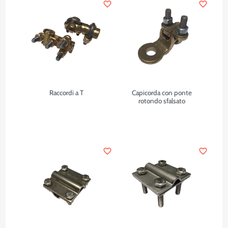
favorite_border
favorite_border
Raccordi a T
Capicorda con ponte
rotondo sfalsato
favorite_border
favorite_border