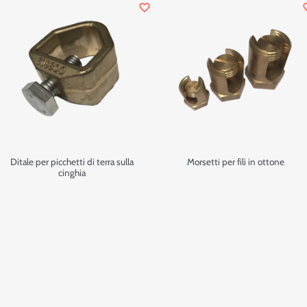
favorite_border
favor
Ditale per picchetti di terra sulla
Morsetti per fili in ottone
cinghia