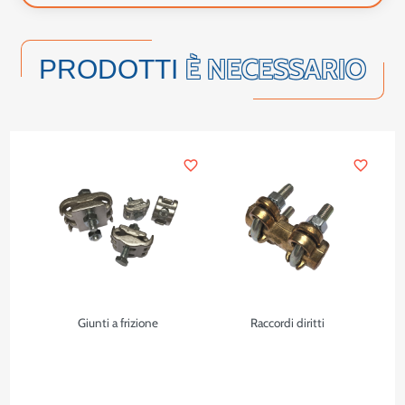
È NECESSARIO
PRODOTTI
favorite_border
favorite_border
Giunti a frizione
Raccordi diritti