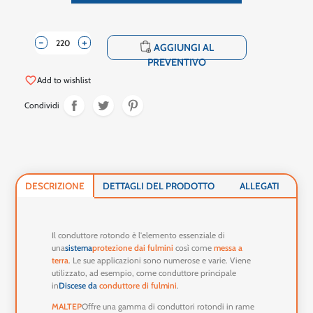
-
+
shopping_cart
AGGIUNGI AL
PREVENTIVO
favorite_border
Add to wishlist
Condividi
DESCRIZIONE
DETTAGLI DEL PRODOTTO
ALLEGATI
Il conduttore rotondo è l'elemento essenziale di
una
sistema
protezione dai fulmini
così come
messa a
terra
. Le sue applicazioni sono numerose e varie. Viene
utilizzato, ad esempio, come conduttore principale
in
Discese da
conduttore di fulmini
.
MALTEP
Offre una gamma di conduttori rotondi in rame