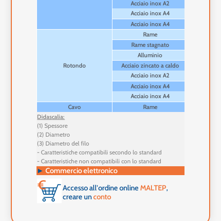
Acciaio inox A2
Acciaio inox A4
Acciaio inox A4
Rame
Rame stagnato
Alluminio
Rotondo
Acciaio zincato a caldo
Acciaio inox A2
Acciaio inox A4
Acciaio inox A4
Cavo
Rame
Didascalia:
(1) Spessore
(2) Diametro
(3) Diametro del filo
- Caratteristiche compatibili secondo lo standard
- Caratteristiche non compatibili con lo standard
►
Commercio elettronico
Accesso all'ordine online
MALTEP
,
creare un
conto