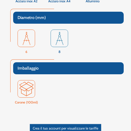
Acciaio inox A2
Acciaio inox A4
Alluminio
Diametro (mm)
6
8
Imballaggio
Corone (100ml)
Crea il tuo account per visualizzare le tariffe