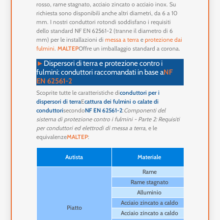
rosso, rame stagnato, acciaio zincato o acciaio inox. Su
richiesta sono disponibili anche altri diametri, da 6 a 10
mm. I nostri conduttori rotondi soddisfano i requisiti
dello standard NF EN 62561-2 (tranne il diametro di 6
mm) per le installazioni di
messa a terra
e
protezione dai
fulmini
.
MALTEP
Offre un imballaggio standard a corona.
►
Dispersori di terra e protezione contro i
fulmini: conduttori raccomandati in base a
NF
EN 62561-2
Scoprite tutte le caratteristiche di
conduttori per i
dispersori di terra
E
cattura dei fulmini o calate di
conduttori
secondo
NF EN 62561-2
:
Componenti del
sistema di protezione contro i fulmini - Parte 2: Requisiti
per conduttori ed elettrodi di messa a terra
, e le
equivalenze
MALTEP
:
Sezione tra
Autista
Materiale
(
Rame
Rame stagnato
Alluminio
Acciaio zincato a caldo
Piatto
Acciaio zincato a caldo