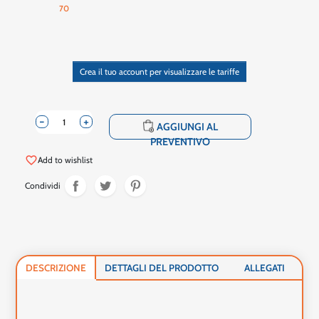
70
Crea il tuo account per visualizzare le tariffe
-
+
shopping_cart
AGGIUNGI AL
PREVENTIVO
favorite_border
Add to wishlist
Condividi
DESCRIZIONE
DETTAGLI DEL PRODOTTO
ALLEGATI