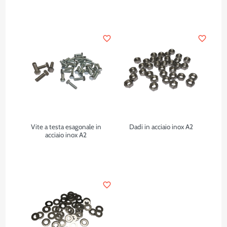
favorite_border
favorite_border
Vite a testa esagonale in
Dadi in acciaio inox A2
acciaio inox A2
favorite_border