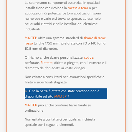
Le sbarre sono componenti essenziali in qualsiasi
installazione che richieda la
messa a terra
o per
applicazioni di potenza. Le loro applicazioni sono
numerose e varie e si trovano spesso, ad esempio,
nei quadri elettrici e nelle installazioni elettriche
industriali.
MALTEP
offre una gamma standard di
sbarre di rame
rosso
lunghe 1750 mm, preforate con 70 o 140 fori di
10,5 mm di diametro.
Offriamo anche sbarre personalizzate,
solide
,
perforate,
filettate
, diritte o piegate, con il numero e il
diametro dei fori adatti ai vostri disegni.
Non esitate a consultarci per lavorazioni specifiche o
finiture superficiali stagnate.
►
E se la barra filettata che state cercando non è
disponibile sul sito
MALTEP
?
MALTEP
può anche produrre barre forate su
ordinazione
Non esitate a contattarci per qualsiasi richiesta
speciale con i seguenti elementi: