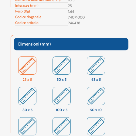
Interasse (mm)
25
Peso (Kg)
1.66
Codice doganale
74071000
Codice articolo
246438
Dimensioni (mm)
25 x 5
50 x 5
63 x 5
80 x 5
100 x 5
50 x 10