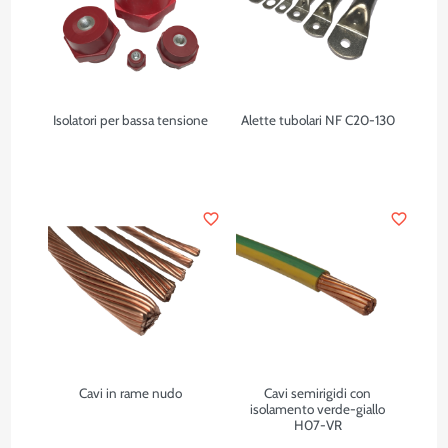
Isolatori per bassa tensione
Alette tubolari NF C20-130
favorite_border
favorite_border
Cavi in rame nudo
Cavi semirigidi con
isolamento verde-giallo
H07-VR