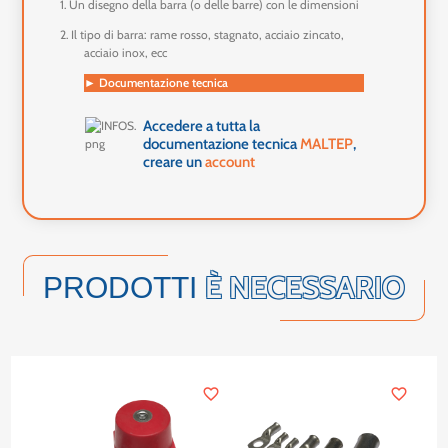
1.
Un disegno della barra (o delle barre) con le dimensioni
2.
Il tipo di barra: rame rosso, stagnato, acciaio zincato,
acciaio inox, ecc
Documentazione tecnica
►
Accedere a tutta la
documentazione tecnica
MALTEP
,
creare un
account
È NECESSARIO
PRODOTTI
favorite_border
favorite_border