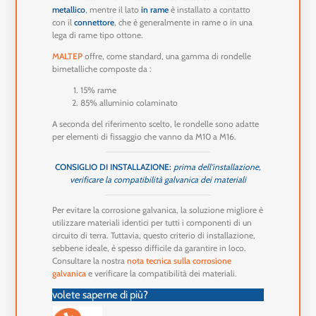
metallico
, mentre il lato
in rame
è installato a contatto
con il
connettore
, che è generalmente in rame o in una
lega di rame tipo ottone.
MALTEP
offre, come standard, una gamma di rondelle
bimetalliche composte da :
15% rame
85% alluminio colaminato
A seconda del riferimento scelto, le rondelle sono adatte
per elementi di fissaggio che vanno da M10 a M16.
CONSIGLIO DI INSTALLAZIONE:
prima dell'installazione,
verificare la compatibilità galvanica dei materiali
Per evitare la corrosione galvanica, la soluzione migliore è
utilizzare materiali identici per tutti i componenti di un
circuito di terra. Tuttavia, questo criterio di installazione,
sebbene ideale, è spesso difficile da garantire in loco.
Consultare la nostra
nota tecnica sulla corrosione
galvanica
e verificare la compatibilità dei materiali.
volete saperne di più?