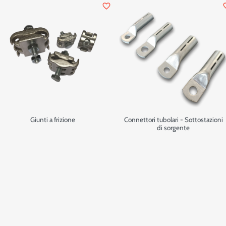
favorite_border
favor
Giunti a frizione
Connettori tubolari - Sottostazioni
di sorgente