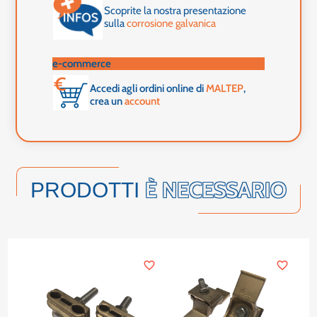
Scoprite la nostra presentazione
sulla
corrosione galvanica
e-commerce
Accedi agli ordini online di
MALTEP
,
crea un
account
È NECESSARIO
PRODOTTI
favorite_border
favorite_border