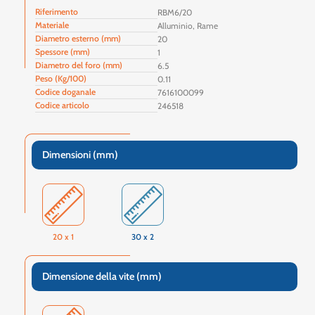
Riferimento
RBM6/20
Materiale
Alluminio, Rame
Diametro esterno (mm)
20
Spessore (mm)
1
Diametro del foro (mm)
6.5
Peso (Kg/100)
0.11
Codice doganale
7616100099
Codice articolo
246518
Dimensioni (mm)
20 x 1
30 x 2
Dimensione della vite (mm)