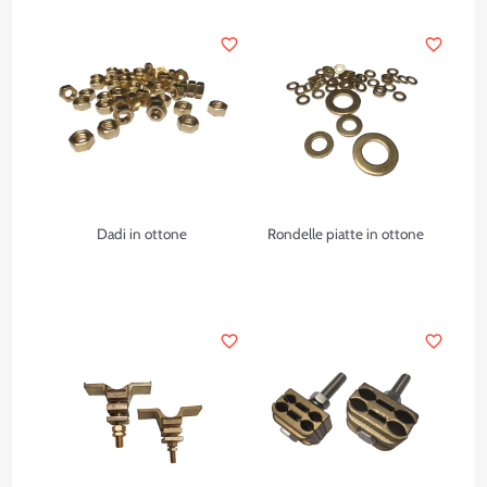
favorite_border
favorite_border
Dadi in ottone
Rondelle piatte in ottone
favorite_border
favorite_border