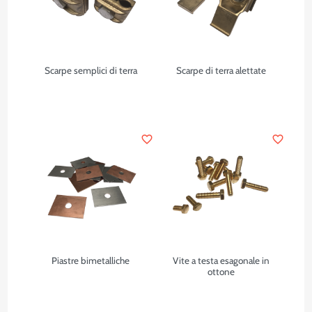
Scarpe semplici di terra
Scarpe di terra alettate
favorite_border
favorite_border
Piastre bimetalliche
Vite a testa esagonale in
ottone