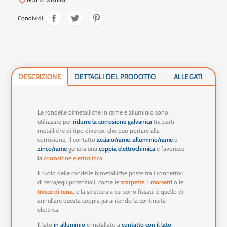
favorite_border
Condividi
DESCRIZIONE
DETTAGLI DEL PRODOTTO
ALLEGATI
Le rondelle bimetalliche in rame e alluminio sono
utilizzate per
ridurre la corrosione galvanica
tra parti
metalliche di tipo diverso, che può portare alla
corrosione. Il contatto
acciaio/rame
,
alluminio/rame
o
zinco/rame
genera una
coppia elettrochimica
e favorisce
la
corrosione elettrolitica
.
Il ruolo delle rondelle bimetalliche poste tra i connettori
di terra/equipotenziali, come le
scarpette
, i
morsetti
o le
trecce di terra
, e la struttura a cui sono fissati, è quello di
annullare questa coppia garantendo la continuità
elettrica.
Il lato
in alluminio
è installato a
contatto con il lato