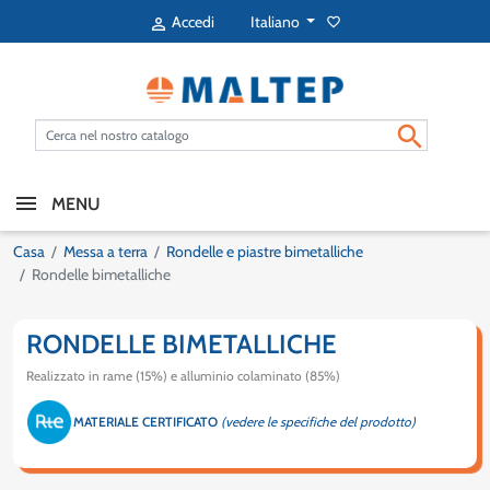
Italiano
Accedi
favorite_border


MENU
Casa
Messa a terra
Rondelle e piastre bimetalliche
Rondelle bimetalliche
RONDELLE BIMETALLICHE
Realizzato in rame (15%) e alluminio colaminato (85%)
MATERIALE CERTIFICATO
(vedere le specifiche del prodotto)