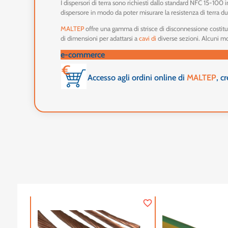
I dispersori di terra sono richiesti dallo standard NFC 15-100
dispersore in modo da poter misurare la resistenza di terra dur
MALTEP
offre una gamma di strisce di disconnessione costitu
di dimensioni per adattarsi a
cavi
di
diverse sezioni. Alcuni mo
e-commerce
Accesso agli ordini online di
MALTEP
, c
favorite_border