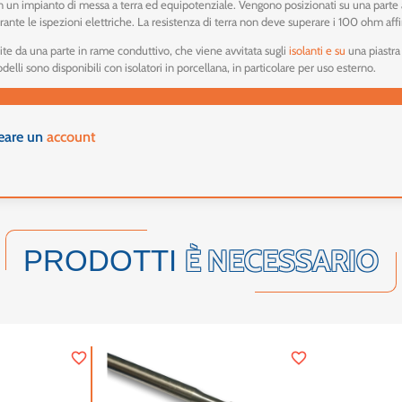
 in un impianto di messa a terra ed equipotenziale. Vengono posizionati su una parte a
ante le ispezioni elettriche. La resistenza di terra non deve superare i 100 ohm affin
ite da una parte in rame conduttivo, che viene avvitata sugli
isolanti
e su
una piastra
delli sono disponibili con isolatori in porcellana, in particolare per uso esterno.
reare un
account
È NECESSARIO
PRODOTTI
favorite_border
favorite_border