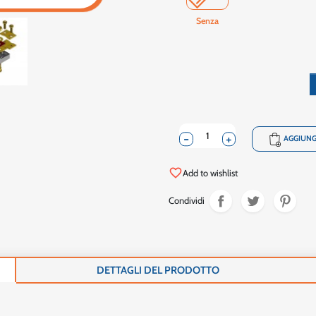
Senza
-
+
shopping_cart
AGGIUNG
favorite_border
Add to wishlist
Condividi
DETTAGLI DEL PRODOTTO