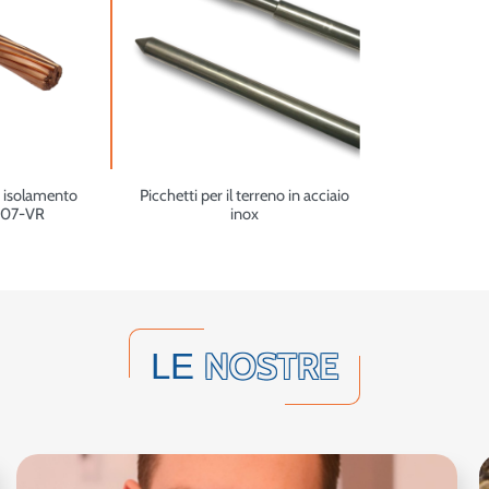
n isolamento
Picchetti per il terreno in acciaio
 H07-VR
inox
NOSTRE
LE