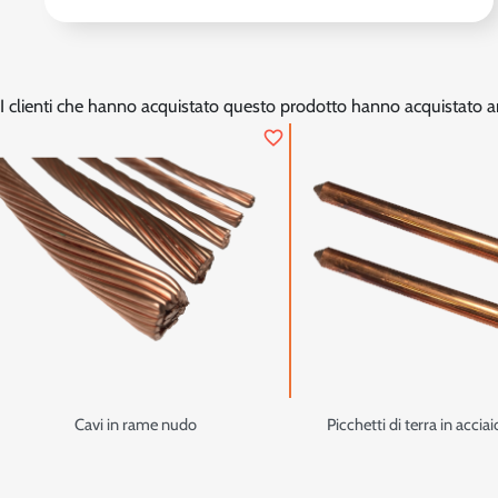
I clienti che hanno acquistato questo prodotto hanno acquistato a
favorite_border
Cavi in rame nudo
Picchetti di terra in acci