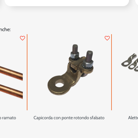
nche:
favorite_border
favorite_border
aio ramato
Capicorda con ponte rotondo sfalsato
Alett