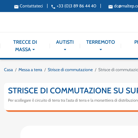
|
|
Contattateci
+33 (0)3 89 86 44 40
dc@maltep.
email
phone
email
TRECCE DI
AUTISTI
TERREMOTO
P
MASSA
Casa
Messa a terra
Strisce di commutazione
Strisce di commutazio
STRISCE DI COMMUTAZIONE SU SU
Per scollegare il circuito di terra tra l'asta di terra e la morsettiera di distribu