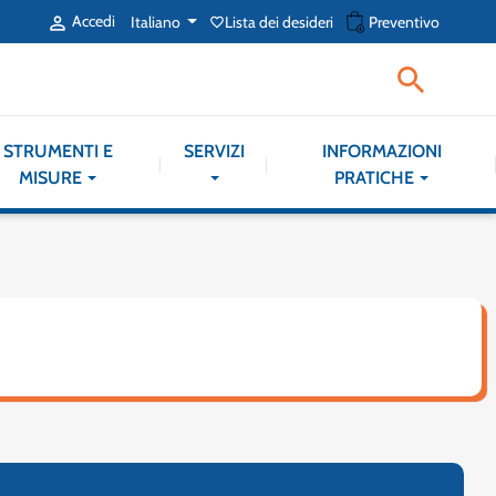
shopping_cart
Accedi
Italiano
Lista dei desideri
Preventivo

favorite_border

STRUMENTI E
SERVIZI
INFORMAZIONI
MISURE
PRATICHE