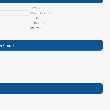
BT2535
125 x 30 x 26 cm
16 - 35
85369010
280799
se (mm²)