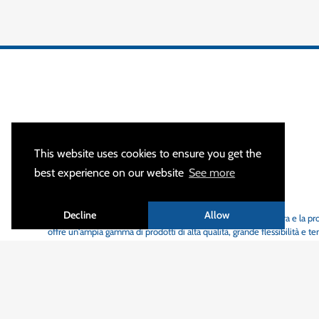
This website uses cookies to ensure you get the
best experience on our website
See more
CHI SIAMO
Decline
Allow
MALTEP
è lo specialista in apparecchiature per la messa a terra e la pr
offre un'ampia gamma di prodotti di alta qualità, grande flessibilità e t
Con oltre 1.200 clienti attivi in 55 paesi diversi, siamo orgogliosi di c
delle persone, delle apparecchiature e all'affidabilità delle infrastrutt
mondo.
I nostri prodotti sono progettati nel nostro ufficio di progettazione p
degli standard internazionali vigenti o le specifiche individuali dei nostri