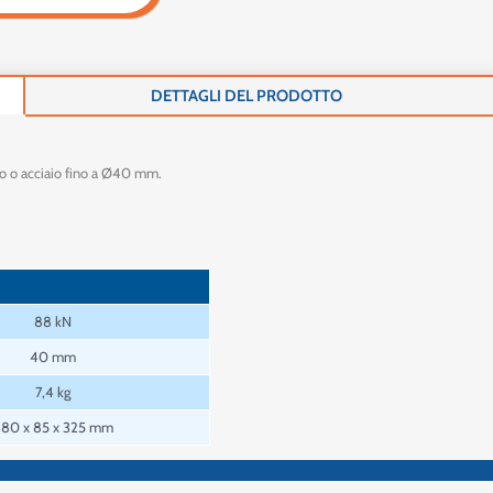
DETTAGLI DEL PRODOTTO
inio o acciaio fino a Ø40 mm.
88 kN
40 mm
7,4 kg
80 x 85 x 325 mm