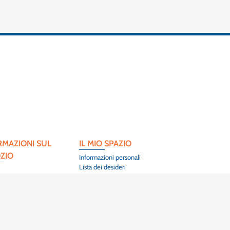
RMAZIONI SUL
IL MIO SPAZIO
ZIO
Informazioni personali
Lista dei desideri
 l'Artisanat
Herrlisheim-Près-
)3 89 86 44 40
OTTI DI PUNTA