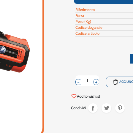
Riferimento
Forza
Peso (Kg)
Codice doganale
Codice articolo
-
+
shopping_cart
AGGIUNG
favorite_border
Add to wishlist
Condividi