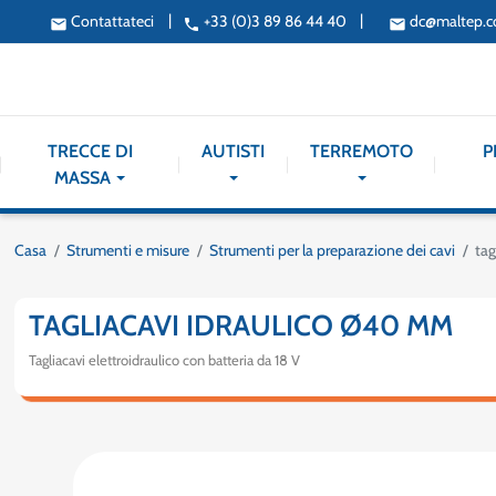
|
|
Contattateci
+33 (0)3 89 86 44 40
dc@maltep.
email
phone
email
TRECCE DI
AUTISTI
TERREMOTO
P
MASSA
Casa
Strumenti e misure
Strumenti per la preparazione dei cavi
tag
TAGLIACAVI IDRAULICO Ø40 MM
Tagliacavi elettroidraulico con batteria da 18 V