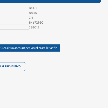
BC40
88 kN
7,4
84672920
238015
Crea il tuo account per visualizzare le tariffe
I AL PREVENTIVO