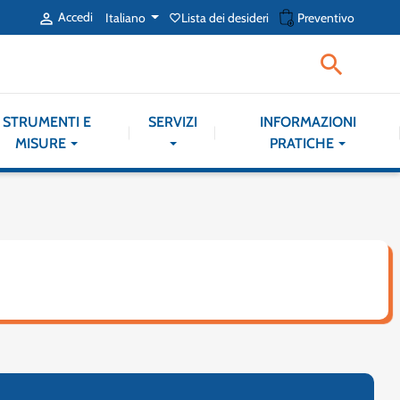
shopping_cart
Accedi
Italiano
Lista dei desideri
Preventivo

favorite_border

STRUMENTI E
SERVIZI
INFORMAZIONI
MISURE
PRATICHE