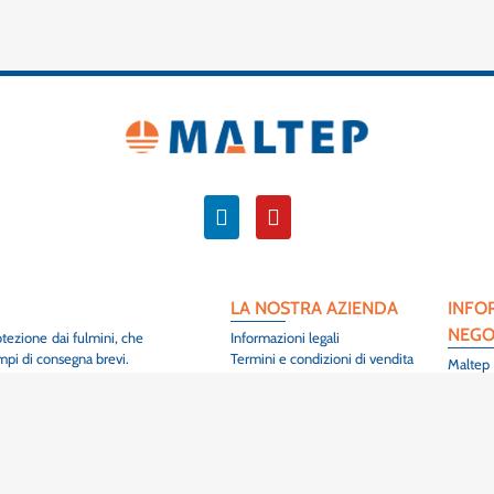
LA NOSTRA AZIENDA
INFO
NEGO
otezione dai fulmini, che
Informazioni legali
empi di consegna brevi.
Termini e condizioni di vendita
Maltep
Contatto
3 Rue de
ontribuire alla sicurezza
Mappa del sito
68420 
ure elettriche in tutto il
Colmar
Francia
+33 (0
er soddisfare i requisiti
SCOPRIRE
PROD
 clienti e sono utilizzati