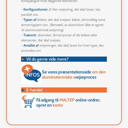
forespørgsel med følgende elementer:
-
Konfigurationen
af den svejsning, der skal laves: tee,
parallel osv.
-
Typen af
ledere, der skal svejses: kabel, almindelig rund,
armeringsjern osv.
(Bemærk, at aluminium ikke er egnet
til aluminotermisk
svejsning)
-
Tværsnit
, diameter, dimensioner af de ledere eller
elementer, der skal svejses
-
Antallet af
svejsninger, der skal laves for hver type, der
anmodes om
►
Vil du gerne vide mere?
Se vores præsentationsside
om den
aluminotermiske s
vejseproces
►
E-handel
Få adgang til
MALTEP
online-ordrer,
opret en
konto