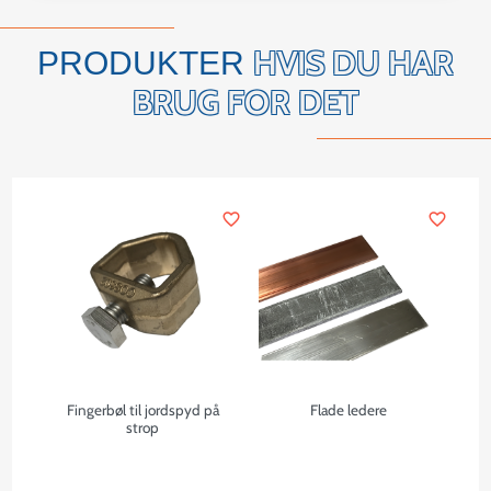
HVIS DU HAR
PRODUKTER
BRUG FOR DET
favorite_border
favorite_border
Fingerbøl til jordspyd på
Flade ledere
strop