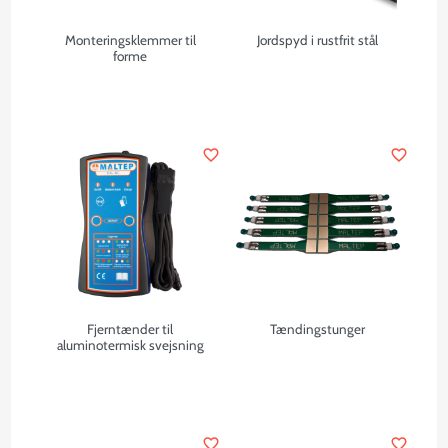
Monteringsklemmer til
Jordspyd i rustfrit stål
forme
favorite_border
favorite_border
Fjerntænder til
Tændingstunger
aluminotermisk svejsning
favorite_border
favorite_border