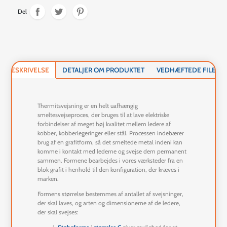
Del
BESKRIVELSE
DETALJER OM PRODUKTET
VEDHÆFTEDE FILER
Thermitsvejsning er en helt uafhængig
smeltesvejseproces, der bruges til at lave elektriske
forbindelser af meget høj kvalitet mellem ledere af
kobber, kobberlegeringer eller stål. Processen indebærer
brug af en grafitform, så det smeltede metal indeni kan
komme i kontakt med lederne og svejse dem permanent
sammen. Formene bearbejdes i vores værksteder fra en
blok grafit i henhold til den konfiguration, der kræves i
marken.
Formens størrelse bestemmes af antallet af svejsninger,
der skal laves, og arten og dimensionerne af de ledere,
der skal svejses: