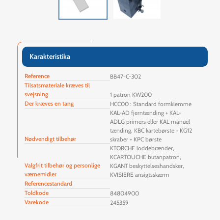
Karakteristika
Reference
BB47-C-302
Tilsatsmateriale kræves til
svejsning
1 patron KW200
Der kræves en tang
HCC00 : Standard formklemme
KAL-AD fjerntænding + KAL-
ADLG primers eller KAL manuel
tænding, KBC kartebørste + KG12
Nødvendigt tilbehør
skraber + KPC børste
KTORCHE loddebrænder,
KCARTOUCHE butanpatron,
Valgfrit tilbehør og personlige
KGANT beskyttelseshandsker,
værnemidler
KVISIERE ansigtsskærm
Referencestandard
Toldkode
84804900
Varekode
245359