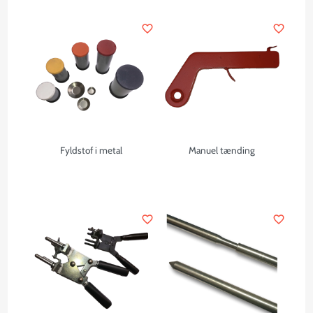
favorite_border
favorite_border
Fyldstof i metal
Manuel tænding
favorite_border
favorite_border