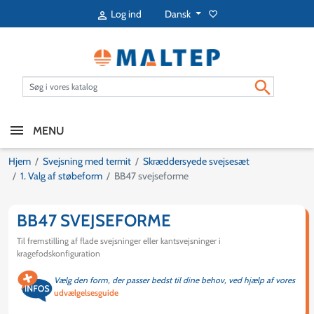
Dansk
Log ind
favorite_border


MENU
Hjem
Svejsning med termit
Skræddersyede svejsesæt
1. Valg af støbeform
BB47 svejseforme
BB47 SVEJSEFORME
Til fremstilling af flade svejsninger eller kantsvejsninger i
kragefodskonfiguration
Vælg den form, der passer bedst til dine behov, ved hjælp af vores
udvælgelsesguide