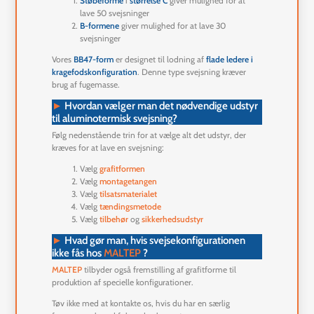
Støbeforme
i
størrelse C
giver mulighed for at
lave 50 svejsninger
B-formene
giver mulighed for at lave 30
svejsninger
Vores
BB47-form
er designet til lodning af
flade ledere i
kragefodskonfiguration
. Denne type svejsning kræver
brug af fugemasse.
►
Hvordan vælger man det nødvendige udstyr
til aluminotermisk svejsning?
Følg nedenstående trin for at vælge alt det udstyr, der
kræves for at lave en svejsning:
Vælg
grafitformen
Vælg
montagetangen
Vælg
tilsatsmaterialet
Vælg
tændingsmetode
Vælg
tilbehør
og
sikkerhedsudstyr
►
Hvad gør man, hvis svejsekonfigurationen
ikke fås hos
MALTEP
?
MALTEP
tilbyder også fremstilling af grafitforme til
produktion af specielle konfigurationer.
Tøv ikke med at kontakte os, hvis du har en særlig