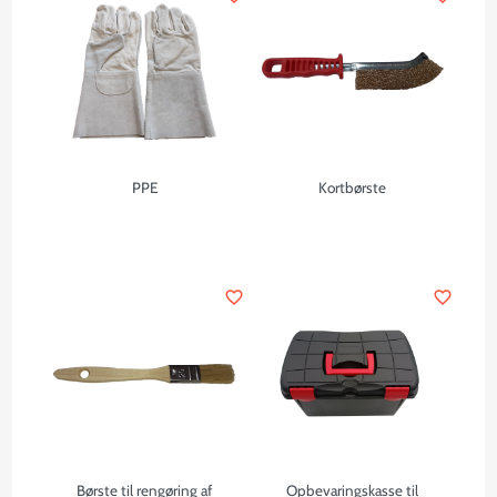
PPE
Kortbørste
favorite_border
favorite_border
Børste til rengøring af
Opbevaringskasse til