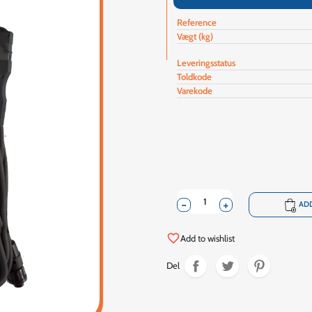
Reference
Vægt (kg)
Leveringsstatus
Toldkode
Varekode
-
+
shopping_cart
ADD
favorite_border
Add to wishlist
Del