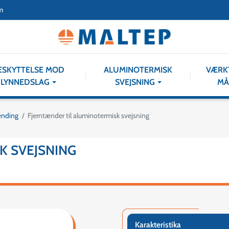
m
ESKYTTELSE MOD
ALUMINOTERMISK
VÆRK
LYNNEDSLAG
SVEJSNING
MÅ
tænding
Fjerntænder til aluminotermisk svejsning
K SVEJSNING
Karakteristika