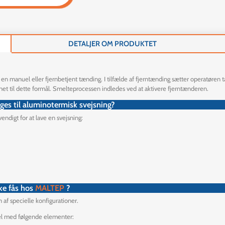
DETALJER OM PRODUKTET
 en manuel eller fjernbetjent tænding. I tilfælde af fjerntænding sætter operatøren
net til dette formål. Smelteprocessen indledes ved at aktivere fjerntænderen.
ges til aluminotermisk svejsning?
endigt for at lave en svejsning:
ke fås hos
MALTEP
?
n af specielle konfigurationer.
sel med følgende elementer: