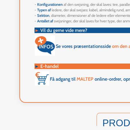
-
Konfigurationen
af den svejsning, der skal laves: tee, paralle
-
Typen af
ledere, der skal svejses: kabel, almindelig rund, a
-
Sektion
, diameter, dimensioner af de ledere eller elementer
-
Antallet af
svejsninger, der skal laves for hver type, der a
►
Vil du gerne vide mere?
Se vores præsentationsside
om den a
►
E-handel
Få adgang til
MALTEP
online-ordrer, op
PRO