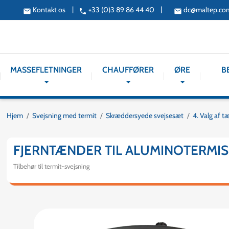
|
|
Kontakt os
+33 (0)3 89 86 44 40
dc@maltep.co
email
phone
email
MASSEFLETNINGER
CHAUFFØRER
ØRE
B
Hjem
Svejsning med termit
Skræddersyede svejsesæt
4. Valg af 
FJERNTÆNDER TIL ALUMINOTERMIS
Tilbehør til termit-svejsning