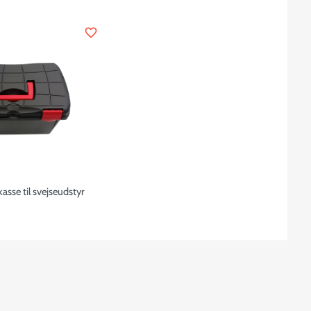
favorite_border
sse til svejseudstyr