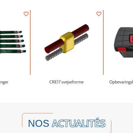
favorite_border
favorite_border
nger
CRE17 svejseforme
Opbevaringska
ACTUALITÉS
NOS