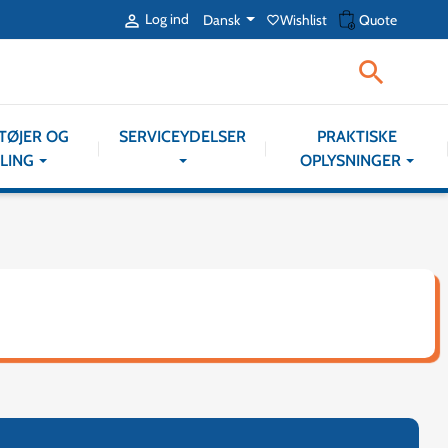
shopping_cart
Log ind
Dansk
Wishlist
Quote

favorite_border

TØJER OG
SERVICEYDELSER
PRAKTISKE
LING
OPLYSNINGER