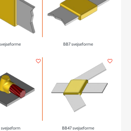
svejseforme
BB7 svejseforme
favorite_border
favorite_border
 svejseform
BB47 svejseforme