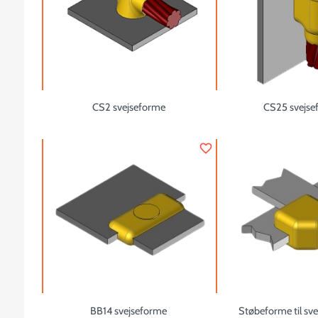
CS2 svejseforme
CS25 svejse
favorite_border
BB14 svejseforme
Støbeforme til sv