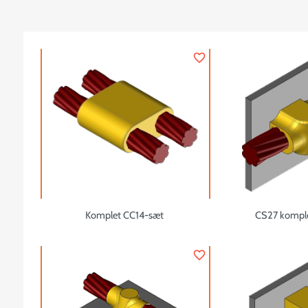
favorite_border
Komplet CC14-sæt
CS27 komple
favorite_border