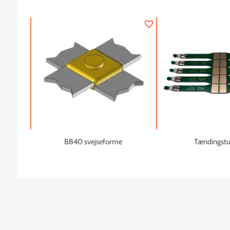
favorite_border
BB40 svejseforme
Tændingstu