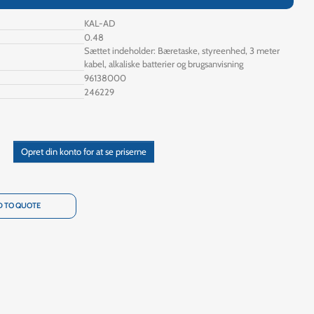
KAL-AD
0.48
Sættet indeholder: Bæretaske, styreenhed, 3 meter
kabel, alkaliske batterier og brugsanvisning
96138000
246229
Opret din konto for at se priserne
 TO QUOTE