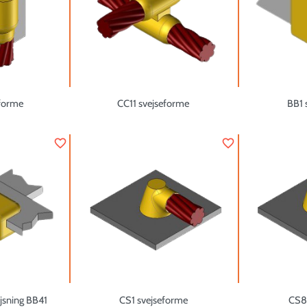
forme
CC11 svejseforme
BB1 
favorite_border
favorite_border
ejsning BB41
CS1 svejseforme
CS8