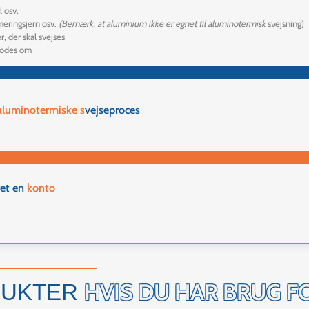
l osv.
rmeringsjern osv.
(Bemærk, at aluminium ikke er egnet til aluminotermisk
svejsning)
, der skal svejses
nmodes om
luminotermiske s
vejseproces
ret en
konto
HVIS DU HAR BRUG F
DUKTER