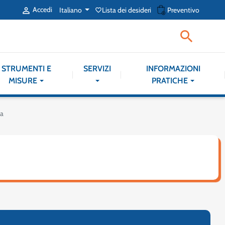
shopping_cart
Accedi
Italiano
Lista dei desideri
Preventivo

favorite_border

STRUMENTI E
SERVIZI
INFORMAZIONI
MISURE
PRATICHE
ca