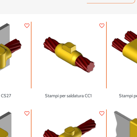
favorite_border
favorite_border
o CS27
Stampi per saldatura CC1
Stampi pe
favorite_border
favorite_border