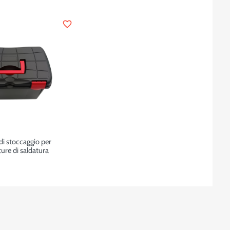
favorite_border
di stoccaggio per
ture di saldatura