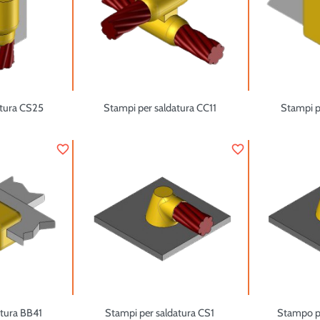
atura CS25
Stampi per saldatura CC11
Stampi p
favorite_border
favorite_border
atura BB41
Stampi per saldatura CS1
Stampo p