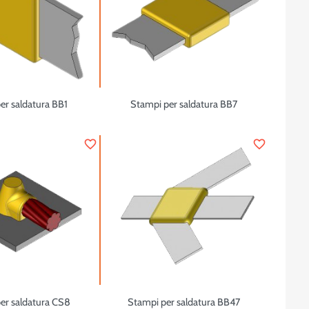
er saldatura BB1
Stampi per saldatura BB7
favorite_border
favorite_border
er saldatura CS8
Stampi per saldatura BB47