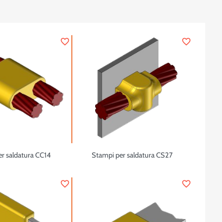
favorite_border
favorite_border
r saldatura CC14
Stampi per saldatura CS27
favorite_border
favorite_border