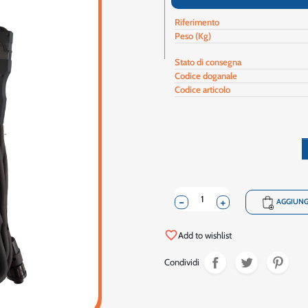
Riferimento
Peso (Kg)
Stato di consegna
Codice doganale
Codice articolo
-
+
shopping_cart
AGGIUNG
favorite_border
Add to wishlist
Condividi