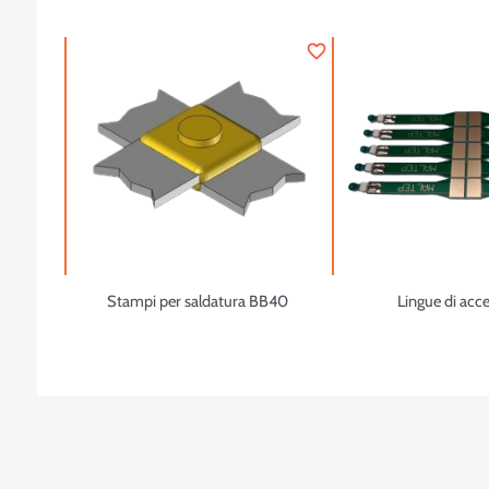
favorite_border
Stampi per saldatura BB40
Lingue di acc