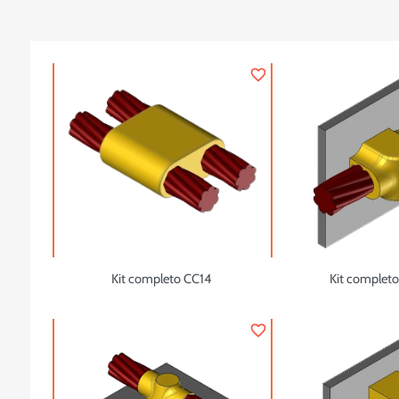
favorite_border
Kit completo CC14
Kit complet
favorite_border