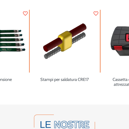
favorite_border
favorite_border
ensione
Stampi per saldatura CRE17
Cassetta 
attrezza
NOSTRE
LE