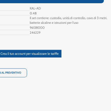
KAL-AD
0.48
Il set contiene: custodia, unità di controllo, cavo di 3 metri,
batterie alcaline e istruzioni per l'uso
96138000
246229
Crea il tuo account per visualizzare le tariffe
I AL PREVENTIVO