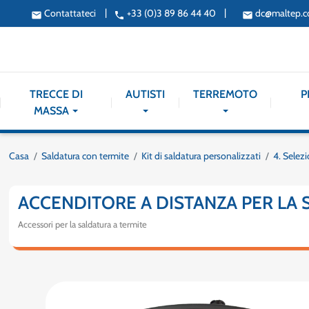
|
|
Contattateci
+33 (0)3 89 86 44 40
dc@maltep.
email
phone
email
TRECCE DI
AUTISTI
TERREMOTO
P
MASSA
Casa
Saldatura con termite
Kit di saldatura personalizzati
4. Selez
ACCENDITORE A DISTANZA PER LA
Accessori per la saldatura a termite