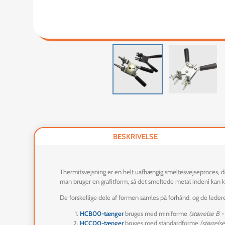
BESKRIVELSE
Thermitsvejsning er en helt uafhængig smeltesvejseproces, der
man bruger en grafitform, så det smeltede metal indeni k
De forskellige dele af formen samles på forhånd, og de ledere 
HCB00-tænger
bruges med miniforme
(størrelse B 
HCC00-tænger
bruges med standardforme
(størrels