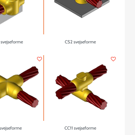
 svejseforme
CS2 svejseforme
favorite_border
favorite_border
svejseforme
CC11 svejseforme