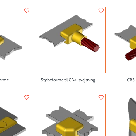
favorite_border
favorite_border
forme
Støbeforme til CB4-svejsning
CB5 
favorite_border
favorite_border