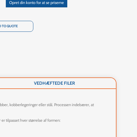
Opret din konto for at se priserne
 TO QUOTE
VEDHÆFTEDE FILER
bber, kobberlegeringer eller stål. Processen indebærer, at
er tilpasset hver størrelse af formen: