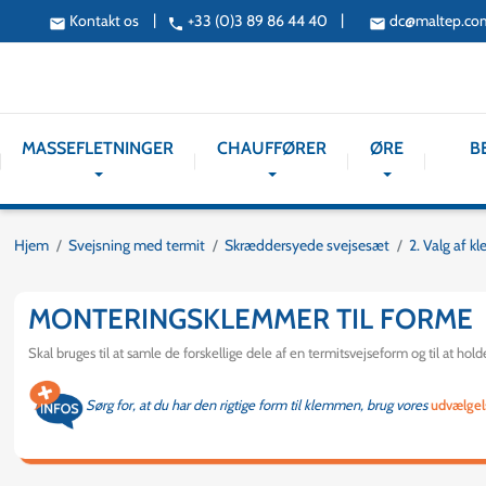
|
|
Kontakt os
+33 (0)3 89 86 44 40
dc@maltep.co
email
phone
email
MASSEFLETNINGER
CHAUFFØRER
ØRE
B
Hjem
Svejsning med termit
Skræddersyede svejsesæt
2. Valg af 
MONTERINGSKLEMMER TIL FORME
Skal bruges til at samle de forskellige dele af en termitsvejseform og til at hold
Sørg for, at du har den rigtige form til klemmen, brug vores
udvælgel