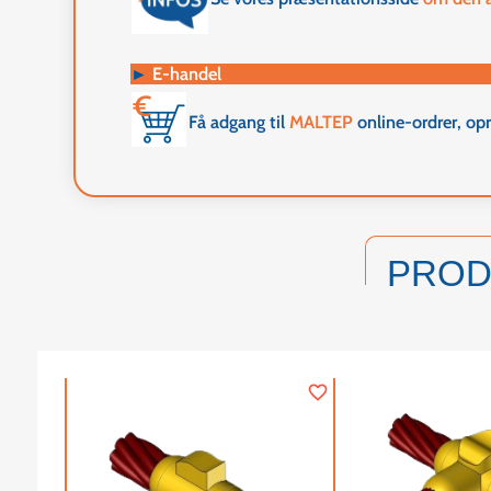
►
E-handel
Få adgang til
MALTEP
online-ordrer, op
PRO
favorite_border