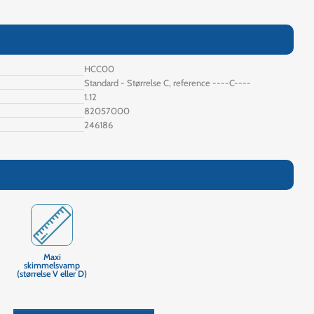
HCC00
Standard - Størrelse C, reference ----C----
1.12
82057000
246186
Maxi
skimmelsvamp
(størrelse V eller D)