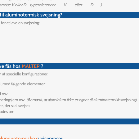
ørrelse V eller D - typereferencer ----V---- eller ----D----)
il aluminotermisk svejsning?
for at lave en svejsning:
ke fås hos
MALTEP
?
n af specielle konfigurationer.
sel med følgende elementer:
l osv.
rmeringsjern osv.
(Bemærk, at aluminium ikke er egnet til aluminotermisk
svejsning)
r, der skal svejses
nmodes om
luminotermiske s
vejseproces