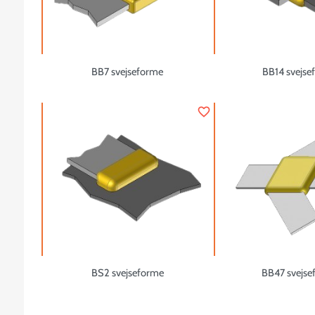
BB7 svejseforme
BB14 svejse
favorite_border
BS2 svejseforme
BB47 svejse