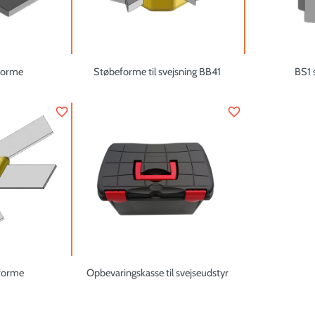
forme
Støbeforme til svejsning BB41
BS1 
favorite_border
favorite_border
forme
Opbevaringskasse til svejseudstyr