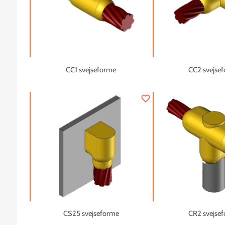
CC1 svejseforme
CC2 svejse
favorite_border
CS25 svejseforme
CR2 svejse