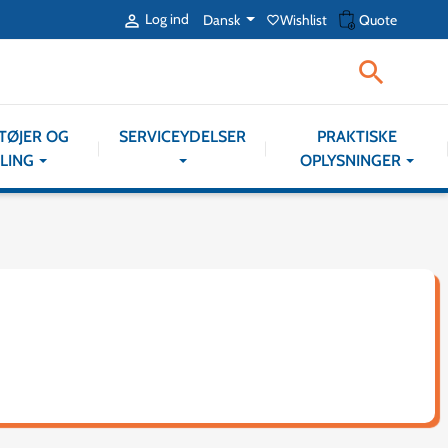
shopping_cart
Log ind
Dansk
Wishlist
Quote

favorite_border

TØJER OG
SERVICEYDELSER
PRAKTISKE
LING
OPLYSNINGER