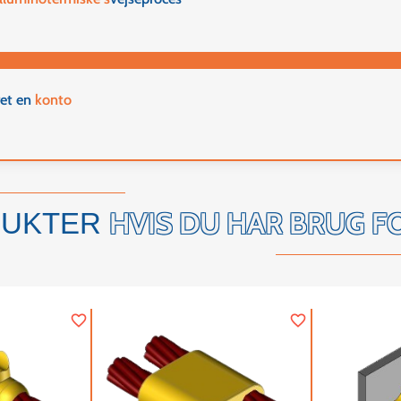
ret en
konto
HVIS DU HAR BRUG F
DUKTER
favorite_border
favorite_border