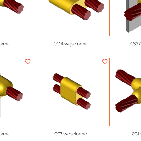
forme
CC14 svejseforme
CS27
favorite_border
favorite_border
forme
CC7 svejseforme
CC4 