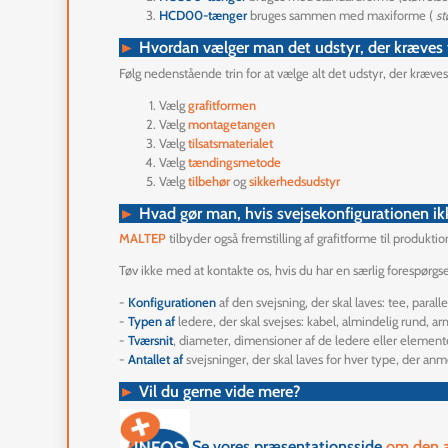
HCD00-tænger
bruges sammen med maxiforme (
st
►
Hvordan vælger man det udstyr, der kræves t
Følg nedenstående trin for at vælge alt det udstyr, der kræves 
Vælg
grafitformen
Vælg
montagetangen
Vælg
tilsatsmaterialet
Vælg
tændingsmetode
Vælg
tilbehør
og
sikkerhedsudstyr
►
Hvad gør man, hvis svejsekonfigurationen ik
MALTEP
tilbyder også fremstilling af grafitforme til produktio
Tøv ikke med at kontakte os, hvis du har en særlig forespørg
-
Konfigurationen
af den svejsning, der skal laves: tee, paralle
-
Typen af
ledere, der skal svejses: kabel, almindelig rund, a
-
Tværsnit
, diameter, dimensioner af de ledere eller elemente
-
Antallet af
svejsninger, der skal laves for hver type, der a
►
Vil du gerne vide mere?
Se vores præsentationsside
om den a