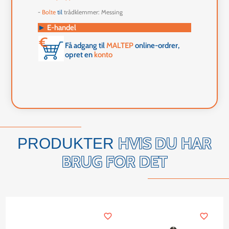
-
Bolte
til
trådklemmer: Messing
►
E-handel
Få adgang til
MALTEP
online-ordrer,
opret en
konto
HVIS DU HAR
PRODUKTER
BRUG FOR DET
favorite_border
favorite_border