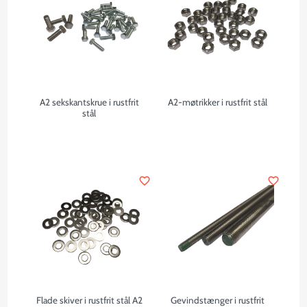
A2 sekskantskrue i rustfrit
A2-møtrikker i rustfrit stål
stål
favorite_border
favorite_border
Flade skiver i rustfrit stål A2
Gevindstænger i rustfrit