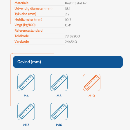
Materiale
Rustfrit stål A2
Udvendig diameter (mm)
18.1
Tykkelse (mm)
2.2
Huldiameter (mm)
10.2
Vægt (kg/100)
0.41
Referencestandard
Toldkode
73182200
Varekode
246560
Gevind (mm)
M6
M8
M10
M12
M16