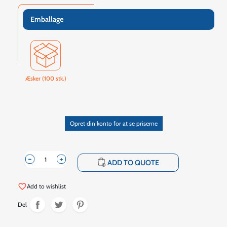
Emballage
Æsker (100 stk.)
Opret din konto for at se priserne
-
+
shopping_cart
ADD TO QUOTE
favorite_border
Add to wishlist
Del