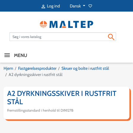
Dansk
Log ind
favorite_border


MENU
Hjem
Fastgørelsesprodukter
Skruer og bolte i rustfrit stål
A2 dyrkningsskiver i rustfrit stål
A2 DYRKNINGSSKIVER I RUSTFRIT
STÅL
Fremstillingsstandard i henhold til DIN127B