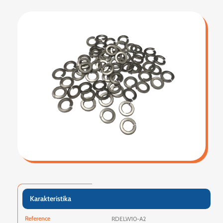
Karakteristika
Reference
RDELW10-A2