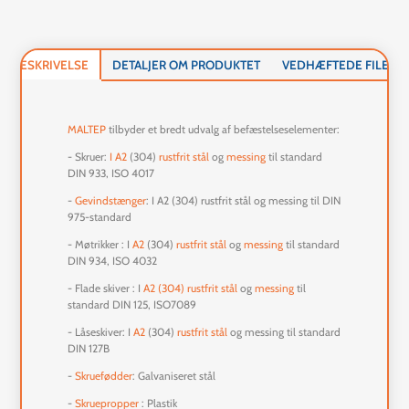
BESKRIVELSE
DETALJER OM PRODUKTET
VEDHÆFTEDE FILER
MALTEP
tilbyder et bredt udvalg af befæstelseselementer:
- Skruer:
I A2
(304)
rustfrit stål
og
messing
til standard
DIN 933, ISO 4017
-
Gevindstænger
: I A2 (304) rustfrit stål og messing til DIN
975-standard
- Møtrikker : I
A2
(304)
rustfrit stål
og
messing
til standard
DIN 934, ISO 4032
- Flade skiver : I
A2 (304) rustfrit stål
og
messing
til
standard DIN 125, ISO7089
- Låseskiver: I
A2
(304)
rustfrit stål
og messing til standard
DIN 127B
-
Skruefødder
: Galvaniseret stål
-
Skruepropper
: Plastik