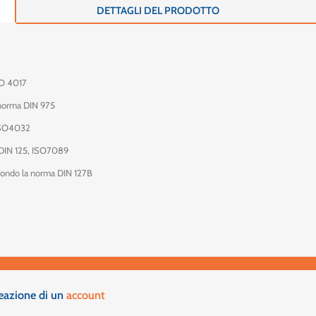
DETTAGLI DEL PRODOTTO
SO 4017
a norma DIN 975
ISO4032
DIN 125, ISO7089
condo la norma DIN 127B
reazione di un
account