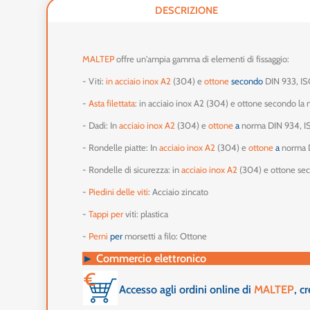
DESCRIZIONE
MALTEP
offre un'ampia gamma di elementi di fissaggio:
- Viti:
in acciaio inox A2
(304) e
ottone
secondo
DIN 933, I
-
Asta filettata
: in acciaio inox A2 (304) e ottone secondo l
- Dadi: In
acciaio inox A2
(304) e
ottone
a
norma DIN 934, 
- Rondelle piatte: In
acciaio inox A2
(304) e
ottone
a
norma 
- Rondelle di sicurezza: in
acciaio inox A2
(304) e ottone se
-
Piedini delle viti
: Acciaio zincato
-
Tappi per
viti: plastica
-
Perni
per
morsetti a filo: Ottone
►
Commercio elettronico
Accesso agli ordini online di
MALTEP
, c