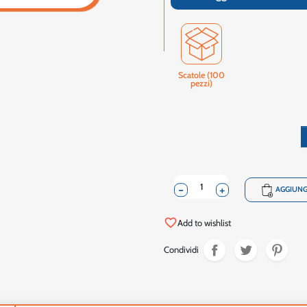
Scatole (100
pezzi)
-
+
shopping_cart
AGGIUNG
favorite_border
Add to wishlist
Condividi