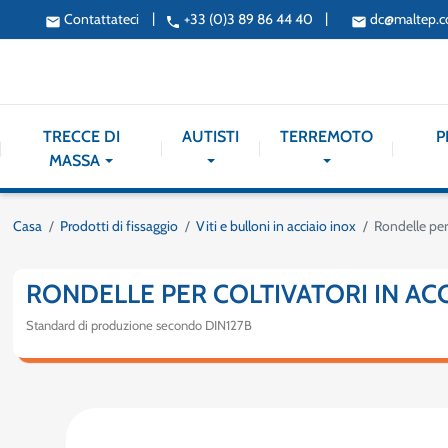
|
|
Contattateci
+33 (0)3 89 86 44 40
dc@maltep.
email
phone
email
TRECCE DI
AUTISTI
TERREMOTO
P
MASSA
Casa
Prodotti di fissaggio
Viti e bulloni in acciaio inox
Rondelle per 
RONDELLE PER COLTIVATORI IN ACC
Standard di produzione secondo DIN127B