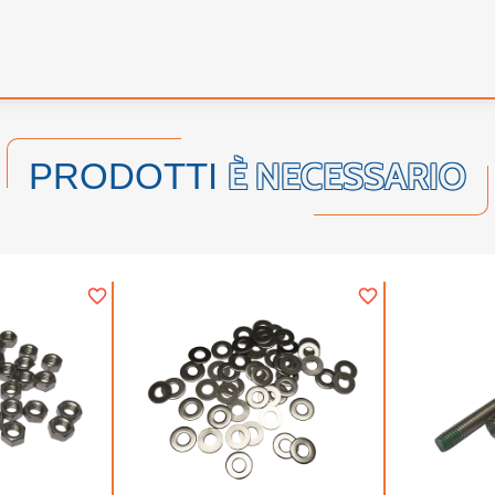
È NECESSARIO
PRODOTTI
favorite_border
favorite_border