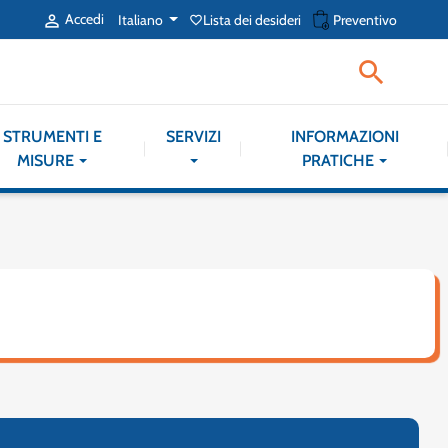
shopping_cart
Accedi
Italiano
Lista dei desideri
Preventivo

favorite_border

STRUMENTI E
SERVIZI
INFORMAZIONI
MISURE
PRATICHE