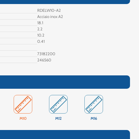
RDELW10-A2
Acciaio inox A2
18.1
2.2
10.2
0.41
73182200
246560
M10
M12
M16