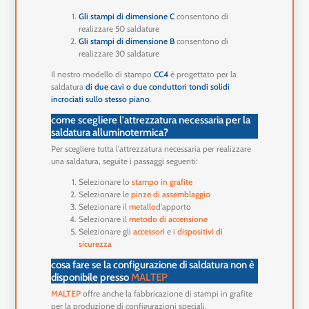
Gli stampi di dimensione C
consentono di
realizzare 50 saldature
Gli stampi di dimensione B
consentono di
realizzare 30 saldature
Il nostro modello di stampo
CC4
è progettato per la
saldatura
di due cavi o due conduttori tondi solidi
incrociati sullo stesso piano
.
come scegliere l'attrezzatura necessaria per la
saldatura alluminotermica?
Per scegliere tutta l'attrezzatura necessaria per realizzare
una saldatura, seguite i passaggi seguenti:
Selezionare lo
stampo in grafite
Selezionare le
pinze di assemblaggio
Selezionare il
metallo
d'apporto
Selezionare il
metodo di accensione
Selezionare gli
accessori
e i
dispositivi di
sicurezza
cosa fare se la configurazione di saldatura non è
disponibile presso
MALTEP
MALTEP
offre anche la fabbricazione di stampi in grafite
per la produzione di configurazioni speciali.