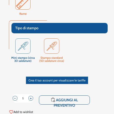
Rame
Tipo di stampo
Mini stampo (circa
Stampo standard
30 saldature)
(50 saldature circa)
Crea il tuo account per visualizzare le tariffe
-
+
shopping_cart
AGGIUNGI AL
PREVENTIVO
favorite_border
Add to wishlist