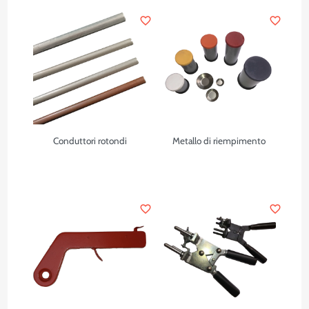
favorite_border
favorite_border
Conduttori rotondi
Metallo di riempimento
favorite_border
favorite_border