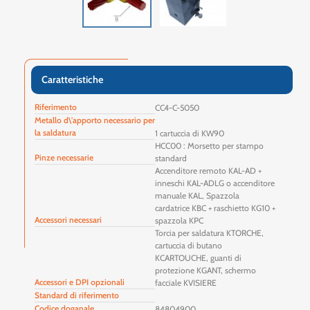
Caratteristiche
Riferimento
CC4-C-5050
Metallo d\'apporto necessario per
la saldatura
1 cartuccia di KW90
HCC00 : Morsetto per stampo
Pinze necessarie
standard
Accenditore remoto KAL-AD +
inneschi KAL-ADLG o accenditore
manuale KAL, Spazzola
cardatrice KBC + raschietto KG10 +
Accessori necessari
spazzola KPC
Torcia per saldatura KTORCHE,
cartuccia di butano
KCARTOUCHE, guanti di
protezione KGANT, schermo
Accessori e DPI opzionali
facciale KVISIERE
Standard di riferimento
Codice doganale
84804900