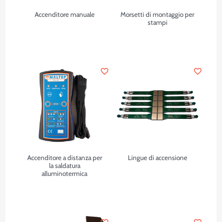
Accenditore manuale
Morsetti di montaggio per
stampi
favorite_border
favorite_border
Accenditore a distanza per
Lingue di accensione
la saldatura
alluminotermica