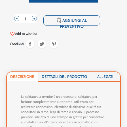
-
+
shopping_cart
AGGIUNGI AL
PREVENTIVO
favorite_border
Add to wishlist
Condividi
DESCRIZIONE
DETTAGLI DEL PRODOTTO
ALLEGATI
La saldatura a termite è un processo di saldatura per
fusione completamente autonomo, utilizzato per
realizzare connessioni elettriche di altissima qualità tra
conduttori in rame, lega di rame o acciaio. Il processo
prevede l'utilizzo di uno stampo in grafite per consentire
al metallo fuso all'interno di entrare in contatto con i