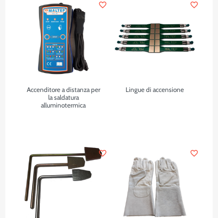
favorite_border
favorite_border
Accenditore a distanza per
Lingue di accensione
la saldatura
alluminotermica
favorite_border
favorite_border