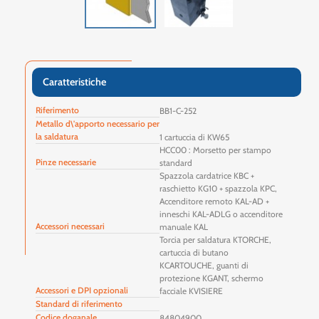
Caratteristiche
Riferimento
BB1-C-252
Metallo d\'apporto necessario per
la saldatura
1 cartuccia di KW65
HCC00 : Morsetto per stampo
Pinze necessarie
standard
Spazzola cardatrice KBC +
raschietto KG10 + spazzola KPC,
Accenditore remoto KAL-AD +
inneschi KAL-ADLG o accenditore
Accessori necessari
manuale KAL
Torcia per saldatura KTORCHE,
cartuccia di butano
KCARTOUCHE, guanti di
protezione KGANT, schermo
Accessori e DPI opzionali
facciale KVISIERE
Standard di riferimento
Codice doganale
84804900