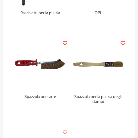
Raschietti per la pulizia
DPI
favorite_border
favorite_border
Spazzola per carte
Spazzola per la pulizia degli
stampi
favorite_border