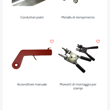
Conduttori piatti
Metallo di riempimento
favorite_border
favorite_border
Accenditore manuale
Morsetti di montaggio per
stampi