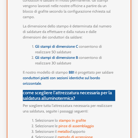
conduttori e saldarli in modo permanente. Gli stampi
vengono lavorati nelle nostre officine a partire da un
blocco di grafite secondo la configurazione richiesta sul
campo.
La dimensione dello stampo è determinata dal numero
di saldature da effettuare e dalla natura e dalle
dimensioni dei conduttori da saldare:
Gli stampi di dimensione C
consentono di
realizzare 50 saldature
Gli stampi di dimensione B
consentono di
realizzare 30 saldature
Il nostro modello di stampo
BB1
è progettato per saldare
conduttori piatti con sezioni identiche sul bordo
orizzontale
.
come scegliere l'attrezzatura necessaria per la
saldatura alluminotermica?
Per scegliere tutta l'attrezzatura necessaria per realizzare
una saldatura, seguite i passaggi seguenti:
Selezionare lo
stampo in grafite
Selezionare le
pinze di assemblaggio
Selezionare il
metallo
d'apporto
Selezionare il
metodo di accensione