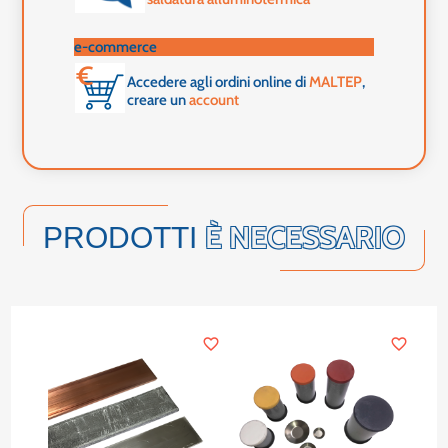
e-commerce
Accedere agli ordini online di
MALTEP
,
creare un
account
È NECESSARIO
PRODOTTI
favorite_border
favorite_border