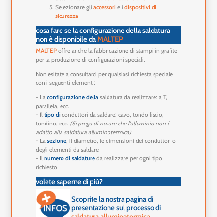
Selezionare gli
accessori
e i
dispositivi di
sicurezza
cosa fare se la configurazione della saldatura
non è disponibile da
MALTEP
MALTEP
offre anche la fabbricazione di stampi in grafite
per la produzione di configurazioni speciali.
Non esitate a consultarci per qualsiasi richiesta speciale
con i seguenti elementi:
- La
configurazione della
saldatura da realizzare: a T,
parallela, ecc.
- Il
tipo di
conduttori da saldare: cavo, tondo liscio,
tondino, ecc.
(Si prega di notare che l'alluminio non è
adatto alla saldatura alluminotermica)
- La
sezione
, il diametro, le dimensioni dei conduttori o
degli elementi da saldare
- Il
numero di saldature
da realizzare per ogni tipo
richiesto
volete saperne di più?
Scoprite la nostra pagina di
presentazione sul processo di
saldatura alluminotermica