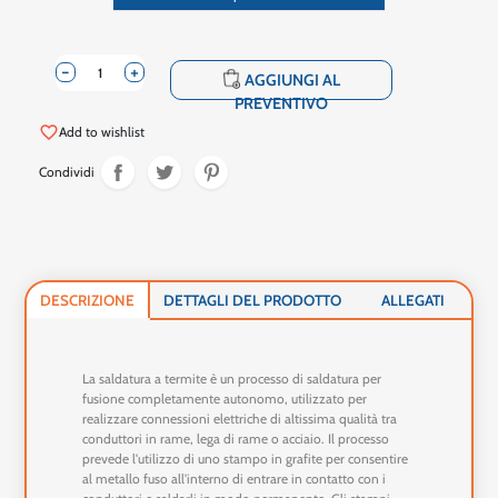
-
+
shopping_cart
AGGIUNGI AL
PREVENTIVO
favorite_border
Add to wishlist
Condividi
DESCRIZIONE
DETTAGLI DEL PRODOTTO
ALLEGATI
La saldatura a termite è un processo di saldatura per
fusione completamente autonomo, utilizzato per
realizzare connessioni elettriche di altissima qualità tra
conduttori in rame, lega di rame o acciaio. Il processo
prevede l'utilizzo di uno stampo in grafite per consentire
al metallo fuso all'interno di entrare in contatto con i