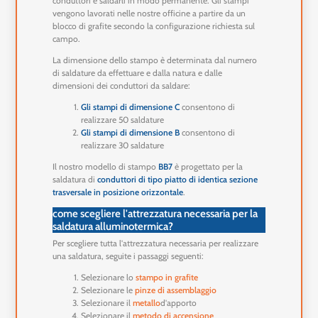
conduttori e saldarli in modo permanente. Gli stampi
vengono lavorati nelle nostre officine a partire da un
blocco di grafite secondo la configurazione richiesta sul
campo.
La dimensione dello stampo è determinata dal numero
di saldature da effettuare e dalla natura e dalle
dimensioni dei conduttori da saldare:
Gli stampi di dimensione C
consentono di
realizzare 50 saldature
Gli stampi di dimensione B
consentono di
realizzare 30 saldature
Il nostro modello di stampo
BB7
è progettato per la
saldatura di
conduttori di tipo piatto di identica sezione
trasversale in posizione orizzontale
.
come scegliere l'attrezzatura necessaria per la
saldatura alluminotermica?
Per scegliere tutta l'attrezzatura necessaria per realizzare
una saldatura, seguite i passaggi seguenti:
Selezionare lo
stampo in grafite
Selezionare le
pinze di assemblaggio
Selezionare il
metallo
d'apporto
Selezionare il
metodo di accensione