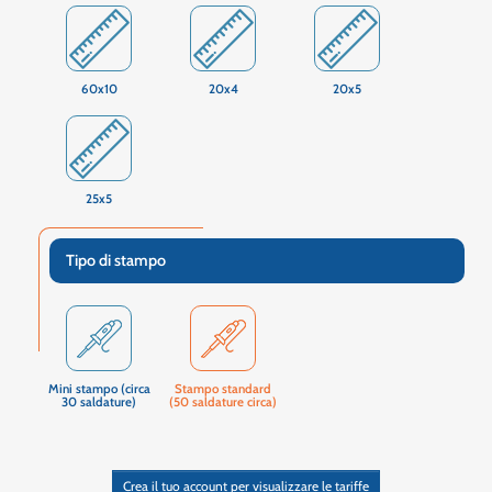
60x10
20x4
20x5
25x5
Tipo di stampo
Mini stampo (circa
Stampo standard
30 saldature)
(50 saldature circa)
Crea il tuo account per visualizzare le tariffe