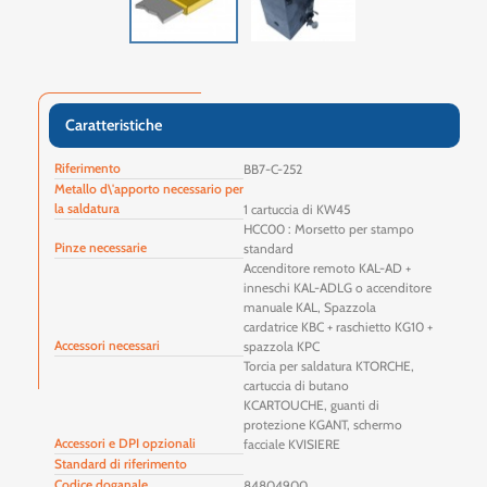
Caratteristiche
Riferimento
BB7-C-252
Metallo d\'apporto necessario per
la saldatura
1 cartuccia di KW45
HCC00 : Morsetto per stampo
Pinze necessarie
standard
Accenditore remoto KAL-AD +
inneschi KAL-ADLG o accenditore
manuale KAL, Spazzola
cardatrice KBC + raschietto KG10 +
Accessori necessari
spazzola KPC
Torcia per saldatura KTORCHE,
cartuccia di butano
KCARTOUCHE, guanti di
protezione KGANT, schermo
Accessori e DPI opzionali
facciale KVISIERE
Standard di riferimento
Codice doganale
84804900