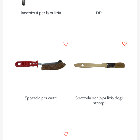
Raschietti per la pulizia
DPI
favorite_border
favorite_border
Spazzola per carte
Spazzola per la pulizia degli
stampi
favorite_border