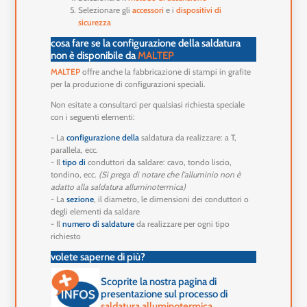
Selezionare gli
accessori
e i
dispositivi di
sicurezza
cosa fare se la configurazione della saldatura
non è disponibile da
MALTEP
MALTEP
offre anche la fabbricazione di stampi in grafite
per la produzione di configurazioni speciali.
Non esitate a consultarci per qualsiasi richiesta speciale
con i seguenti elementi:
- La
configurazione della
saldatura da realizzare: a T,
parallela, ecc.
- Il
tipo di
conduttori da saldare: cavo, tondo liscio,
tondino, ecc.
(Si prega di notare che l'alluminio non è
adatto alla saldatura alluminotermica)
- La
sezione
, il diametro, le dimensioni dei conduttori o
degli elementi da saldare
- Il
numero di saldature
da realizzare per ogni tipo
richiesto
volete saperne di più?
Scoprite la nostra pagina di
presentazione sul processo di
saldatura alluminotermica