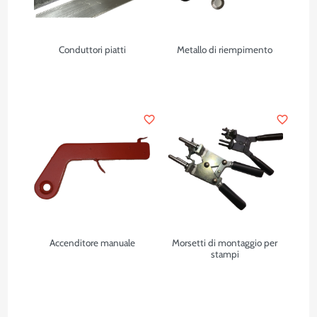
Conduttori piatti
Metallo di riempimento
favorite_border
favorite_border
Accenditore manuale
Morsetti di montaggio per
stampi