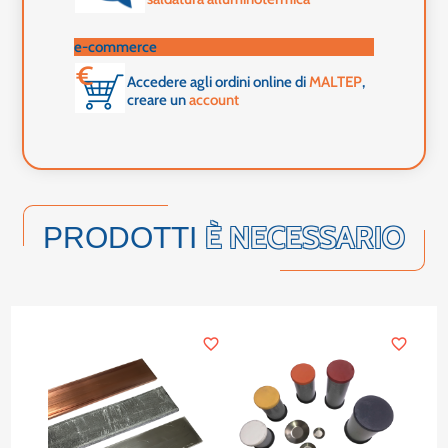
e-commerce
Accedere agli ordini online di
MALTEP
,
creare un
account
È NECESSARIO
PRODOTTI
favorite_border
favorite_border