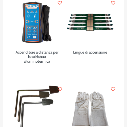
favorite_border
favorite_border
Accenditore a distanza per
Lingue di accensione
la saldatura
alluminotermica
favorite_border
favorite_border