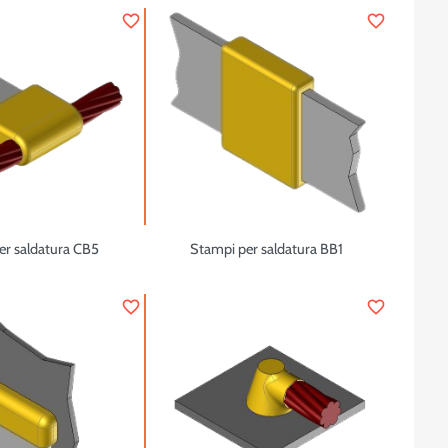
favorite_border
favorite_border
er saldatura CB5
Stampi per saldatura BB1
favorite_border
favorite_border