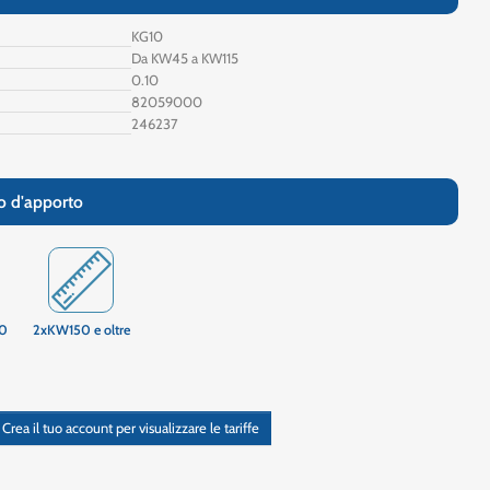
KG10
Da KW45 a KW115
0.10
82059000
246237
lo d'apporto
0
2xKW150 e oltre
Crea il tuo account per visualizzare le tariffe