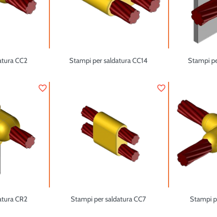
atura CC2
Stampi per saldatura CC14
Stampi pe
favorite_border
favorite_border
atura CR2
Stampi per saldatura CC7
Stampi p