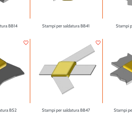
atura BB14
Stampi per saldatura BB41
Stampi p
favorite_border
favorite_border
atura BS2
Stampi per saldatura BB47
Stampi pe