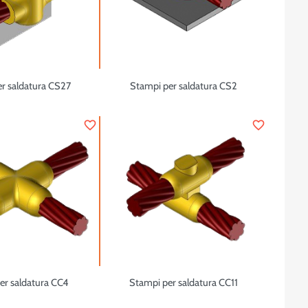
r saldatura CS27
Stampi per saldatura CS2
favorite_border
favorite_border
er saldatura CC4
Stampi per saldatura CC11