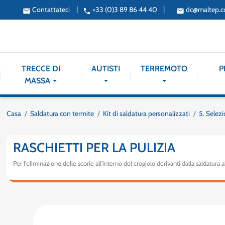
|
|
Contattateci
+33 (0)3 89 86 44 40
dc@maltep.
email
phone
email
TRECCE DI
AUTISTI
TERREMOTO
P
MASSA
Casa
Saldatura con termite
Kit di saldatura personalizzati
5. Selezi
RASCHIETTI PER LA PULIZIA
Per l'eliminazione delle scorie all'interno del crogiolo derivanti dalla saldatura