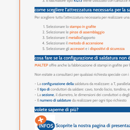
Il raschiatore tipo
KG13
viene utilizzato con cartucce 
come scegliere l'attrezzatura necessaria per la
Per scegliere tutta l'attrezzatura necessaria per realizzare una
Selezionare lo
stampo in grafite
Selezionare le
pinze di assemblaggio
Selezionare il
metallo
d'apporto
Selezionare il
metodo di accensione
Selezionare gli
accessori
e i
dispositivi di sicurezza
cosa fare se la configurazione di saldatura non 
MALTEP
offre anche la fabbricazione di stampi in grafite per 
Non esitate a consultarci per qualsiasi richiesta speciale con 
- La
configurazione della
saldatura da realizzare: a T, parallela
- Il
tipo di
conduttori da saldare: cavo, tondo liscio, tondino, 
- La
sezione
, il diametro, le dimensioni dei conduttori o degl
- Il
numero di saldature
da realizzare per ogni tipo richiesto
volete saperne di più?
Scoprite la nostra pagina di presenta