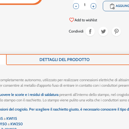
-
+
shopping_cart
AGGIUNG
favorite_border
Add to wishlist
Condividi
DETTAGLI DEL PRODOTTO
completamente autonomo, utilizzato per realizzare connessioni elettriche di altissima
er consentire al metallo d'apporto fuso di entrare in contatto con i conduttori prese
uovere le scorie e i residui di saldatura
presenti all'interno dello stampo, nel crogiolo
llo stampo con il raschietto. Lo stampo viene pulito una volta che i conduttori sono st
ioni del crogiolo. Per scegliere il raschietto giusto, è necessario conoscere il tipo 
45
a
KW115
W150
a
KW250