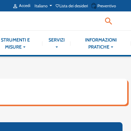
shopping_cart
Accedi
Italiano
Lista dei desideri
Preventivo

favorite_border

STRUMENTI E
SERVIZI
INFORMAZIONI
MISURE
PRATICHE