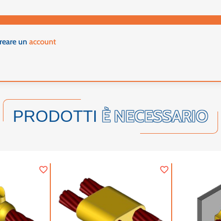
creare un
account
È NECESSARIO
PRODOTTI
favorite_border
favorite_border