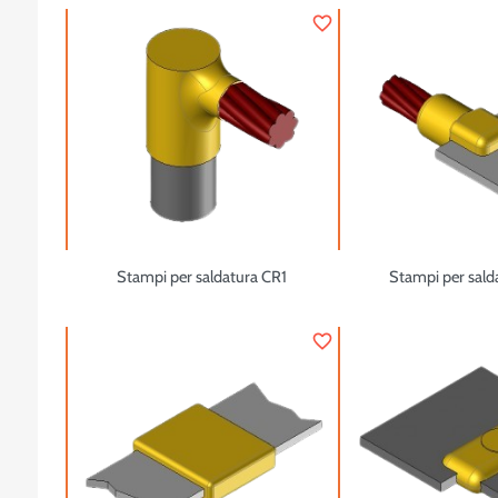
favorite_border
Stampi per saldatura CR1
Stampi per sald
favorite_border