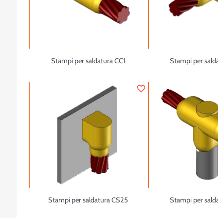
Stampi per saldatura CC1
Stampi per sald
favorite_border
Stampi per saldatura CS25
Stampi per sald