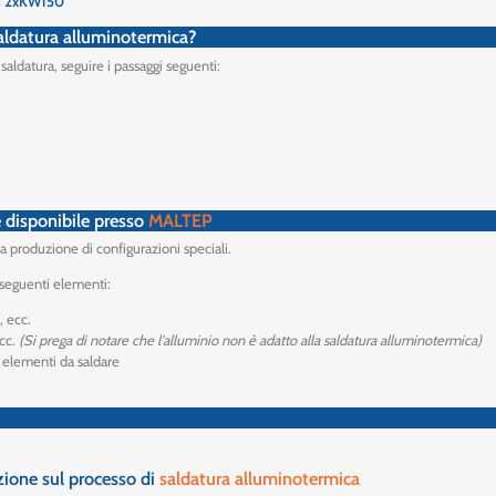
≥
2xKW150
 saldatura alluminotermica?
 saldatura, seguire i passaggi seguenti:
è disponibile presso
MALTEP
la produzione di configurazioni speciali.
i seguenti elementi:
, ecc.
ecc.
(Si prega di notare che l'alluminio non è adatto alla saldatura alluminotermica)
i elementi da saldare
zione sul processo di
saldatura alluminotermica