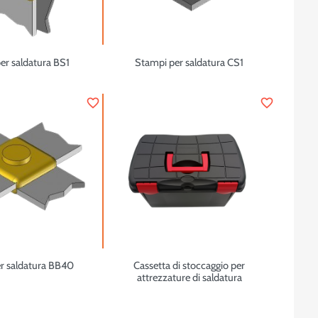
er saldatura BS1
Stampi per saldatura CS1
favorite_border
favorite_border
r saldatura BB40
Cassetta di stoccaggio per
attrezzature di saldatura