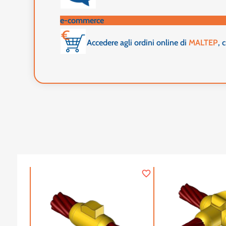
e-commerce
Accedere agli ordini online di
MALTEP
, 
favorite_border