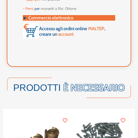
-
Perni
per
morsetti a filo: Ottone
►
Commercio elettronico
Accesso agli ordini online
MALTEP
,
creare un
account
È NECESSARIO
PRODOTTI
favorite_border
favorite_border