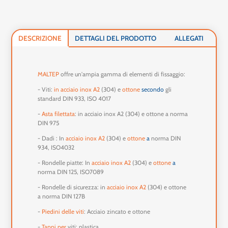
DESCRIZIONE
DETTAGLI DEL PRODOTTO
ALLEGATI
MALTEP
offre un'ampia gamma di elementi di fissaggio:
- Viti:
in acciaio inox A2
(304) e
ottone
secondo
gli
standard DIN 933, ISO 4017
-
Asta filettata
: in acciaio inox A2 (304) e ottone a norma
DIN 975
- Dadi : In
acciaio inox A2
(304) e
ottone
a
norma DIN
934, ISO4032
- Rondelle piatte: In
acciaio inox A2
(304) e
ottone
a
norma DIN 125, ISO7089
- Rondelle di sicurezza: in
acciaio inox A2
(304) e ottone
a norma DIN 127B
-
Piedini delle viti
: Acciaio zincato e ottone
-
Tappi per
viti: plastica