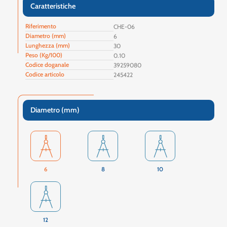
Caratteristiche
Riferimento
CHE-06
Diametro (mm)
6
Lunghezza (mm)
30
Peso (Kg/100)
0.10
Codice doganale
39259080
Codice articolo
245422
Diametro (mm)
6
8
10
12