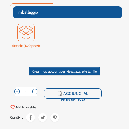
Imballaggio
Scatole (100 pezzi)
Crea il tuo account per visualizzare le tariffe
-
+
shopping_cart
AGGIUNGI AL
PREVENTIVO
favorite_border
Add to wishlist
Condividi