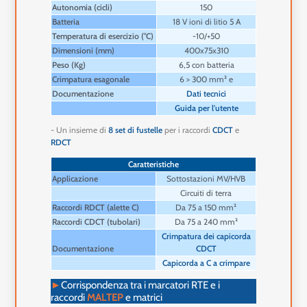
Autonomia (cicli)
150
Batteria
18 V ioni di litio 5 A
Temperatura di esercizio (°C)
-10/+50
Dimensioni (mm)
400x75x310
Peso (Kg)
6,5 con batteria
Crimpatura esagonale
6 > 300 mm² e
Documentazione
Dati tecnici
Guida per l'utente
- Un insieme di
8 set di fustelle
per i raccordi
CDCT
e
RDCT
Caratteristiche
Applicazione
Sottostazioni MV/HVB
Circuiti di terra
Raccordi RDCT (alette C)
Da 75 a 150 mm²
Raccordi CDCT (tubolari)
Da 75 a 240 mm²
Crimpatura dei capicorda
Documentazione
CDCT
Capicorda a C a crimpare
►
Corrispondenza tra i marcatori RTE e i
raccordi
MALTEP
e matrici