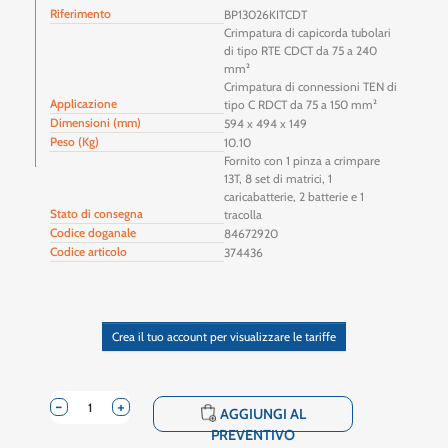
Riferimento
BP13026KITCDT
Crimpatura di capicorda tubolari
di tipo RTE CDCT da 75 a 240
mm²
Crimpatura di connessioni TEN di
Applicazione
tipo C RDCT da 75 a 150 mm²
Dimensioni (mm)
594 x 494 x 149
Peso (Kg)
10.10
Fornito con 1 pinza a crimpare
13T, 8 set di matrici, 1
caricabatterie, 2 batterie e 1
Stato di consegna
tracolla
Codice doganale
84672920
Codice articolo
374436
Crea il tuo account per visualizzare le tariffe
-
+
shopping_cart
AGGIUNGI AL
PREVENTIVO