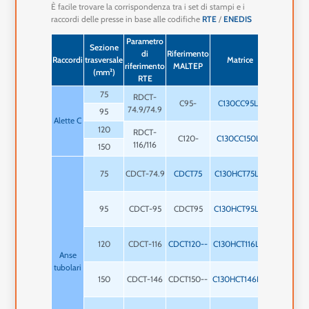
È facile trovare la corrispondenza tra i set di stampi e i
raccordi delle presse in base alle codifiche
RTE
/
ENEDIS
Parametro
Sezione
di
Riferimento
Impronte
Raccordi
trasversale
Matrice
riferimento
MALTEP
digitali
(mm²)
RTE
75
RDCT-
C95-
C130CC95L9
1 x 9 mm
74.9/74.9
95
Alette C
120
RDCT-
C120-
C130CC150L5
1 x 5 mm
116/116
150
1 x 14
75
CDCT-74.9
CDCT75
C130HCT75L14
mm
1 x 14
95
CDCT-95
CDCT95
C130HCT95L14
mm
1 x 14
120
CDCT-116
CDCT120--
C130HCT116L14
mm
Anse
tubolari
1 x 14
150
CDCT-146
CDCT150--
C130HCT146L14
mm
1 x 12