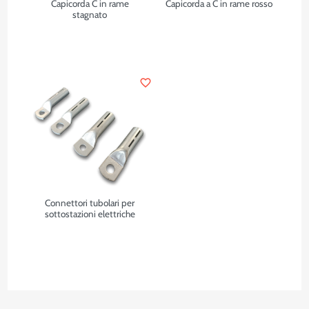
Capicorda C in rame
Capicorda a C in rame rosso
stagnato
favorite_border
Connettori tubolari per
sottostazioni elettriche