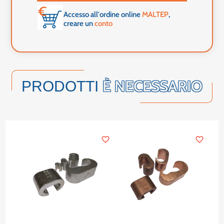
Accesso all'ordine online
MALTEP
,
creare un
conto
È NECESSARIO
PRODOTTI
favorite_border
favorite_border