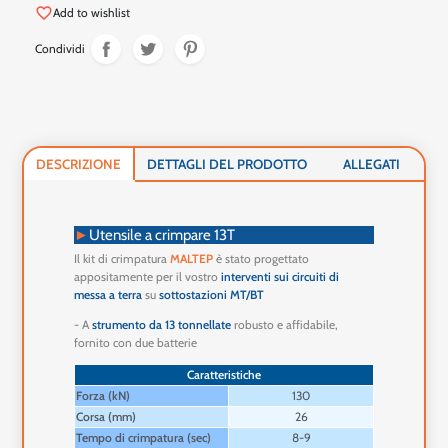
favorite_border
Add to wishlist
Condividi
DESCRIZIONE
DETTAGLI DEL PRODOTTO
ALLEGATI
►
Utensile a crimpare 13T
Il kit di crimpatura
MALTEP
è stato progettato
appositamente per il vostro
interventi sui circuiti di
messa a terra
su
sottostazioni MT/BT
- A
strumento da 13 tonnellate
robusto e affidabile,
fornito con due batterie
Caratteristiche
Forza (kN)
130
Corsa (mm)
26
Tempo di crimpatura (sec)
8-9