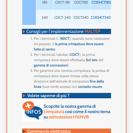
185
CDCT-181
CDCT185
C130HCT181L14
mm
1 x 12
240
CDCT-240
CDCT240
C130HCT240L14
mm
►
Consigli per l'implementazione
MALTEP
Per i terminali C (
RDCT
), quando sono necessarie
tre passate, il
la prima crimpatura deve essere
fatta al centro
Per i terminali tubolari (
CDCT
), la prima
crimpatura deve essere effettuata
Sul lato
del
gamma di connessioni
Per garantire una corretta crimpatura, la pressa di
crimpatura deve essere mossa nella stessa
direzione dell'utensile di crimpatura
fine della
linea
(luce verde accesa) con
contatto muore
►
Volete saperne di più ?
Scoprite la nostra gamma di
crimpatura
così come il nostro tema
su
sottostazioni HV/HVB
►
Commercio elettronico