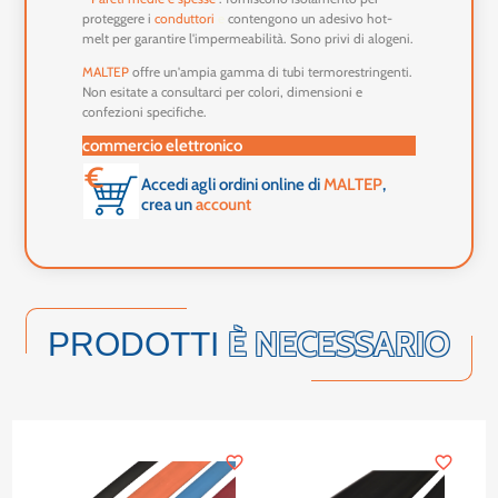
proteggere i
conduttori
e
contengono un adesivo hot-
melt per garantire l'impermeabilità. Sono privi di alogeni.
MALTEP
offre un'ampia gamma di tubi termorestringenti.
Non esitate a consultarci per colori, dimensioni e
confezioni specifiche.
commercio elettronico
Accedi agli ordini online di
MALTEP
,
crea un
account
È NECESSARIO
PRODOTTI
favorite_border
favorite_border