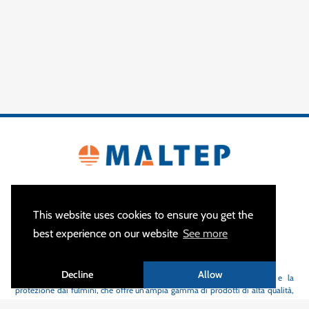
This website uses cookies to ensure you get the
best experience on our website
See more
CHI SIAMO
Decline
Allow
MALTEP
è lo specialista in apparecchiature per la messa a terra e la
protezione dai fulmini, che offre un'ampia gamma di prodotti di alta qualità,
grande flessibilità e tempi di consegna brevi.