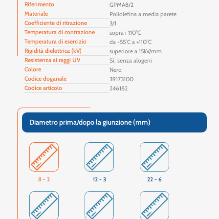
Riferimento
GPMA8/2
Materiale
Poliolefina a media parete
Coefficiente di ritrazione
3/1
Temperatura di contrazione
sopra i 110°C
Temperatura di esercizio
da -55°C a +110°C
Rigidità dielettrica (kV)
superiore a 15kV/mm
Resistenza ai raggi UV
Sì, senza alogeni
Colore
Nero
Codice doganale
39173100
Codice articolo
246182
Diametro prima/dopo la giunzione (mm)
8 - 2
12 - 3
22 - 6