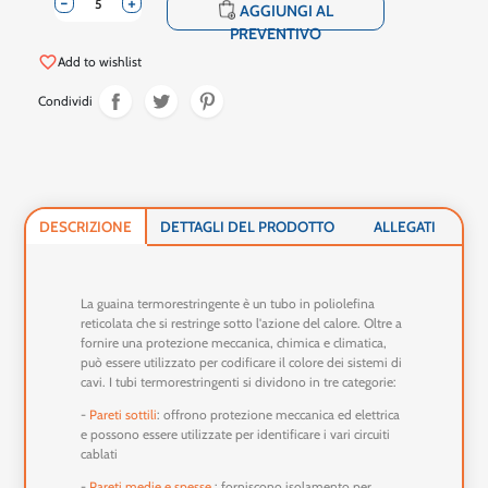
-
+
shopping_cart
AGGIUNGI AL
PREVENTIVO
favorite_border
Add to wishlist
Condividi
DESCRIZIONE
DETTAGLI DEL PRODOTTO
ALLEGATI
La guaina termorestringente è un tubo in poliolefina
reticolata che si restringe sotto l'azione del calore. Oltre a
fornire una protezione meccanica, chimica e climatica,
può essere utilizzato per codificare il colore dei sistemi di
cavi. I tubi termorestringenti si dividono in tre categorie:
-
Pareti sottili
: offrono protezione meccanica ed elettrica
e possono essere utilizzate per identificare i vari circuiti
cablati
-
Pareti medie
e
spesse
: forniscono isolamento per