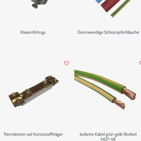
Klauenfittings
Dünnwandige Schrumpfschläuche
favorite_border
favor
Trennleisten auf Kunststoffträger
Isolierte Kabel grün gelb flexibel
H07-VK