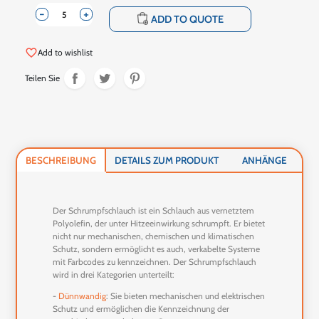
-
+
shopping_cart
ADD TO QUOTE
favorite_border
Add to wishlist
Teilen Sie
BESCHREIBUNG
DETAILS ZUM PRODUKT
ANHÄNGE
Der Schrumpfschlauch ist ein Schlauch aus vernetztem
Polyolefin, der unter Hitzeeinwirkung schrumpft. Er bietet
nicht nur mechanischen, chemischen und klimatischen
Schutz, sondern ermöglicht es auch, verkabelte Systeme
mit Farbcodes zu kennzeichnen. Der Schrumpfschlauch
wird in drei Kategorien unterteilt:
-
Dünnwandig
: Sie bieten mechanischen und elektrischen
Schutz und ermöglichen die Kennzeichnung der