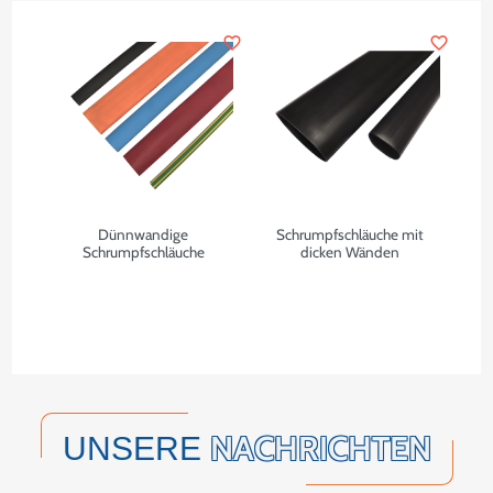
favorite_border
favorite_border
Dünnwandige
Schrumpfschläuche mit
Schrumpfschläuche
dicken Wänden
NACHRICHTEN
UNSERE