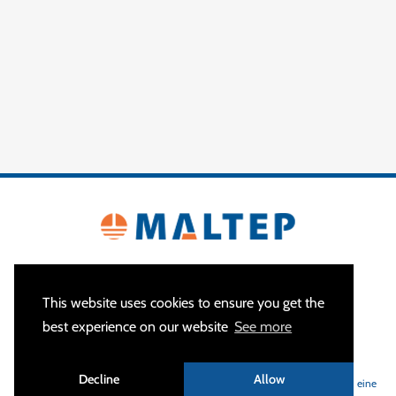
This website uses cookies to ensure you get the
best experience on our website
See more
ÜBER
Decline
Allow
MALTEP
ist Ihr Spezialist für Erdungs- und Blitzschutzanlagen und bietet eine