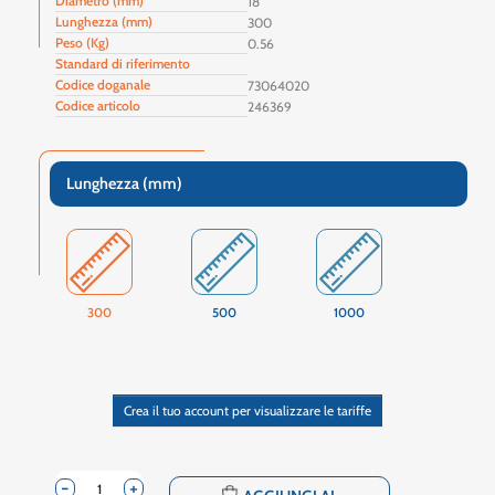
Diametro (mm)
18
Lunghezza (mm)
300
Peso (Kg)
0.56
Standard di riferimento
Codice doganale
73064020
Codice articolo
246369
Lunghezza (mm)
300
500
1000
Crea il tuo account per visualizzare le tariffe
-
+