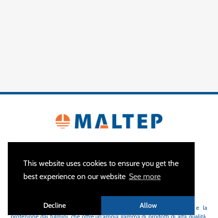
This website uses cookies to ensure you get the
best experience on our website
See more
CHI SIAMO
Decline
Allow
MALTEP
è lo specialista in apparecchiature per la messa a terra e la
protezione dai fulmini, che offre un'ampia gamma di prodotti di alta qualità,