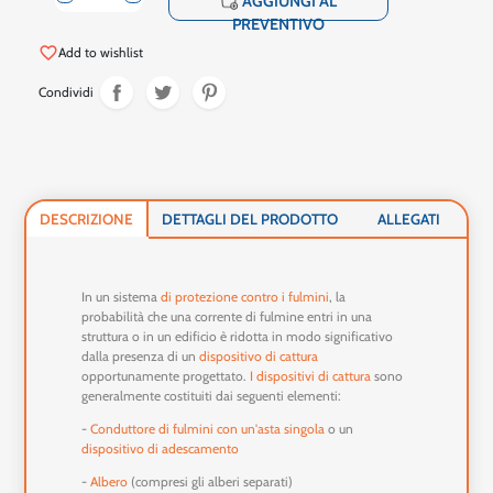
shopping_cart
AGGIUNGI AL
PREVENTIVO
favorite_border
Add to wishlist
Condividi
DESCRIZIONE
DETTAGLI DEL PRODOTTO
ALLEGATI
In un sistema
di protezione contro i fulmini
, la
probabilità che una corrente di fulmine entri in una
struttura o in un edificio è ridotta in modo significativo
dalla presenza di un
dispositivo di cattura
opportunamente progettato.
I dispositivi di cattura
sono
generalmente costituiti dai seguenti elementi:
-
Conduttore di fulmini con un'asta singola
o un
dispositivo di adescamento
-
Albero
(compresi gli alberi separati)