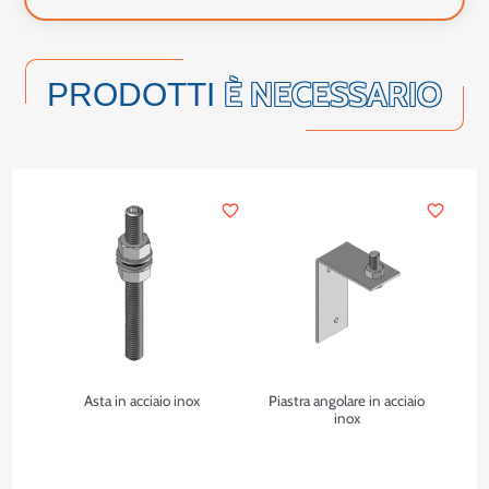
È NECESSARIO
PRODOTTI
favorite_border
favorite_border
Asta in acciaio inox
Piastra angolare in acciaio
inox