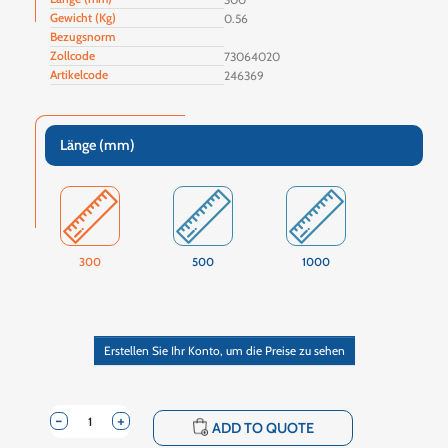
Gewicht (Kg)
0.56
Bezugsnorm
Zollcode
73064020
Artikelcode
246369
Länge (mm)
300
500
1000
Erstellen Sie Ihr Konto, um die Preise zu sehen
-
+
shopping_cart
ADD TO QUOTE