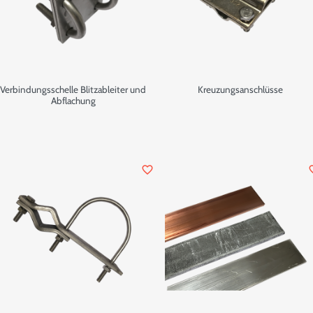
Verbindungsschelle Blitzableiter und
Kreuzungsanschlüsse
Abflachung
favorite_border
favor