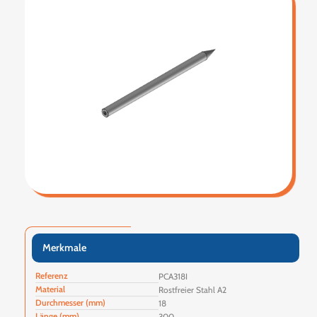
Merkmale
Referenz
PCA318I
Material
Rostfreier Stahl A2
Durchmesser (mm)
18
Länge (mm)
300