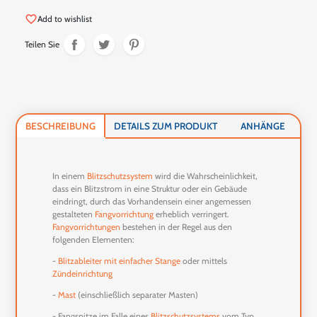
favorite_border
Add to wishlist
Teilen Sie
BESCHREIBUNG
DETAILS ZUM PRODUKT
ANHÄNGE
In einem
Blitzschutzsystem
wird die Wahrscheinlichkeit,
dass ein Blitzstrom in eine Struktur oder ein Gebäude
eindringt, durch das Vorhandensein einer angemessen
gestalteten
Fangvorrichtung
erheblich verringert.
Fangvorrichtungen
bestehen in der Regel aus den
folgenden Elementen:
-
Blitzableiter mit einfacher Stange
oder mittels
Zündeinrichtung
-
Mast
(einschließlich separater Masten)
- Fangspitze im Falle eines
Blitzschutzsystems
vom Typ