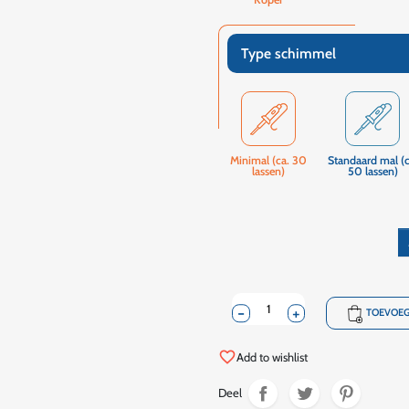
Type schimmel
Minimal (ca. 30
Standaard mal (c
lassen)
50 lassen)
-
+
shopping_cart
TOEVOEG
favorite_border
Add to wishlist
Deel