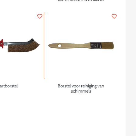
favorite_border
favorite_border
artborstel
Borstel voor reiniging van
schimmels