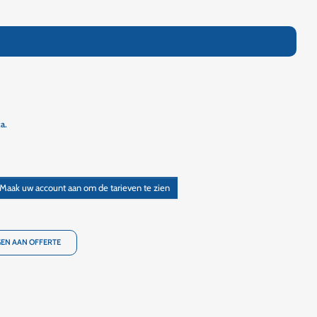
a.
Maak uw account aan om de tarieven te zien
EN AAN OFFERTE