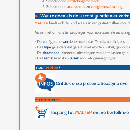
Selecteer de
ontstekingsmethode
Selecteer de
accessoires
en
veiligheidsuitrusting
►
Wat te doen als de lasconfiguratie niet verkri
MALTEP
biedt ook de productie aan van grafietmallen voor de
Aarzel niet om ons te raadplegen voor elke speciale aanvra
- De
configuratie van
de te maken las: T-stuk, parallel, enz.
- Het
type
geleiders dat gelast moet worden: kabel, gewoon 
- De
doorsnede
, diameter, afmetingen van de te lassen gele
- Het
aantal
te maken
lassen
voor elk gevraagd type
meer
weten
?
Ontdek onze presentatiepagina over
e-commerce
Toegang tot
MALTEP
online bestelling