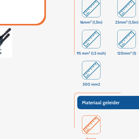
16mm² (1,5in)
25mm² (1,5in)
95 mm² (1,5 inch)
120mm² (1)
300 mm2
Materiaal geleider
Koper