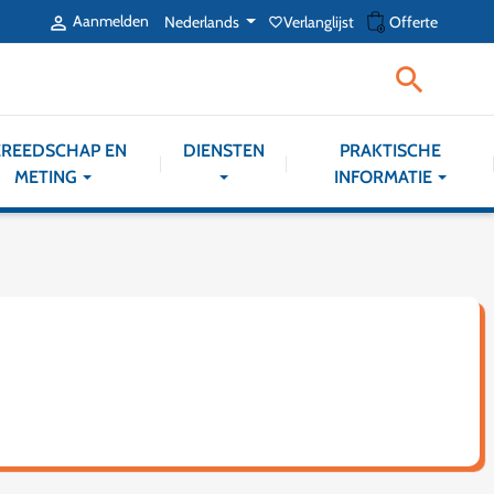
shopping_cart
Aanmelden
Nederlands
Verlanglijst
Offerte

favorite_border

REEDSCHAP EN
DIENSTEN
PRAKTISCHE
METING
INFORMATIE