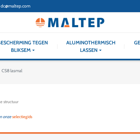
dc@maltep.com
BESCHERMING TEGEN
ALUMINOTHERMISCH
GE
BLIKSEM
LASSEN
CS8 lasmal
e structuur
an onze
selectiegids