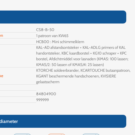
CS8-B-50
en
1 patroon van KW65
HCB00 : Mini schimmelklem
KAL-AD afstandsontsteker + KAL-ADLG primers of KAL
handontsteker, KBC kaardborstel + KG10 schraper + KPC
borstel, Afdichtmiddel voor lasnaden (KMAS: 100 lassen;
KMAS/2: 50 lassen of KMAS/4: 25 lassen)
KTORCHE soldeerbrander, KCARTOUCHE butaanpatroon,
ke
KGANT beschermende handschoenen, KVISIERE
gelaatsscherm
84804900
999999
 diameter