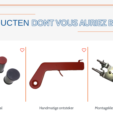
DONT VOUS AURIEZ 
DUCTEN
favorite_border
favorite_border
al
Handmatige ontsteker
Montagekle