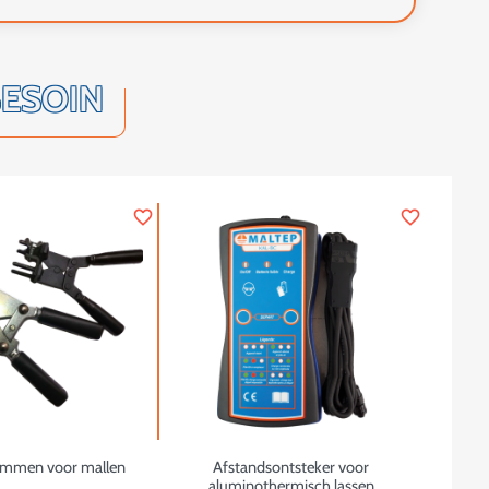
BESOIN
favorite_border
favorite_border
mmen voor mallen
Afstandsontsteker voor
aluminothermisch lassen