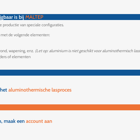
jgbaar is bij
MALTEP
 productie van speciale configuraties.
ag met de volgende elementen:
rond, wapening, enz.
(Let op: aluminium is niet geschikt voor aluminothermisch las
iders of elementen
 het
aluminothermische lasproces
en, maak een
account aan