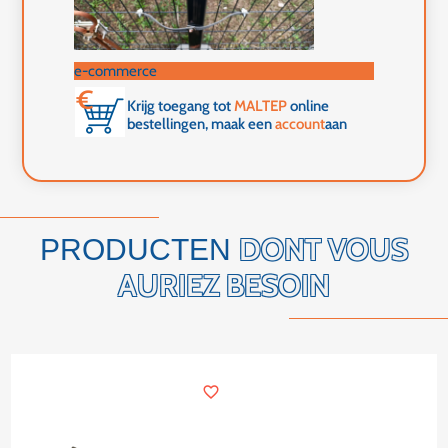
e-commerce
Krijg toegang tot
MALTEP
online
bestellingen, maak een
account
aan
DONT VOUS
PRODUCTEN
AURIEZ BESOIN
favorite_border