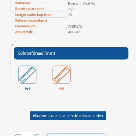
Materiaal
Roestvrij staal A2
Breedte plat (mm)
13,2
Lengte onder kop (mm)
25
Referentiestandaard
Douanecode
73181575
Artikelcode
403747
Schroefdraad (mm)
M4
M6
Maak uw account aan om de tarieven te zien