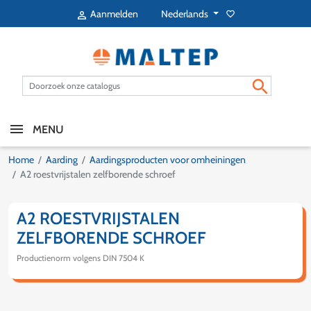
Nederlands
Aanmelden
favorite_border


MENU
Home
Aarding
Aardingsproducten voor omheiningen
A2 roestvrijstalen zelfborende schroef
A2 ROESTVRIJSTALEN
ZELFBORENDE SCHROEF
Productienorm volgens DIN 7504 K