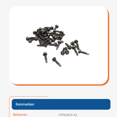
Kenmerken
Referentie
VTH63X25-A2