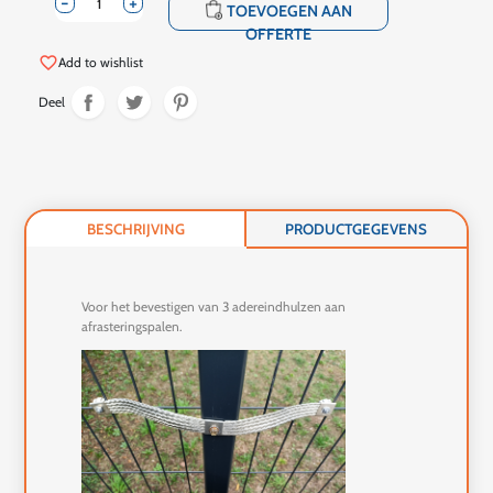
-
+
shopping_cart
TOEVOEGEN AAN
OFFERTE
favorite_border
Add to wishlist
Deel
BESCHRIJVING
PRODUCTGEGEVENS
Voor het bevestigen van 3 adereindhulzen aan
afrasteringspalen.