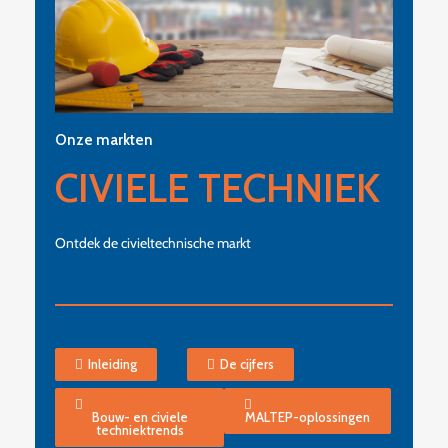
Onze markten
CIVIELE TECHNIEK
Ontdek de civieltechnische markt
Inleiding
De cijfers
Bouw- en civiele
MALTEP-oplossingen
techniektrends