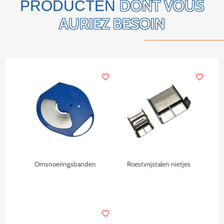
DONT VOUS
PRODUCTEN
AURIEZ BESOIN
favorite_border
favorite_border
Omsnoeringsbanden
Roestvrijstalen nietjes
favorite_border