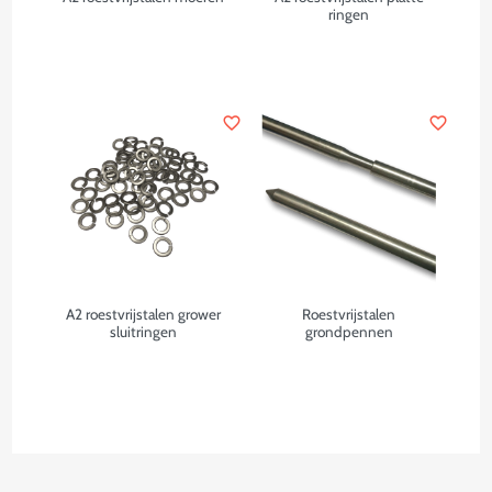
ringen
favorite_border
favorite_border
A2 roestvrijstalen grower
Roestvrijstalen
sluitringen
grondpennen