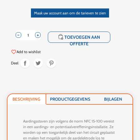
Maak uw account aan om de tarieven te zien
-
+
shopping_cart
TOEVOEGEN AAN
OFFERTE
favorite_border
Add to wishlist
Deel
BESCHRIJVING
PRODUCTGEGEVENS
BIJLAGEN
Aardingsstaven zijn volgens de norm NFC 15-100 vereist
in een aardings- en potentiaalvereffeningsinstallatie. Ze
worden op een toegankelijk deel van het circuit geplaatst
en maken het mogelijk om de aardelektrode los te