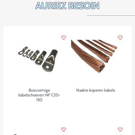
AURIEZ BESOIN
favorite_border
favorite_border
Buisvormige
Naakte koperen kabels
kabelschoenen NF C20-
130
favorite_border
favorite_border