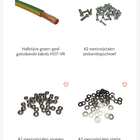
Halfstijve groen-geel
A2 roestvrijstalen
geïsoleerde kabels H07-VR
zeskantkopschroef
favorite_border
favorite_border
A2 roestvrijstalen moeren
A2 roestvrijstalen platte