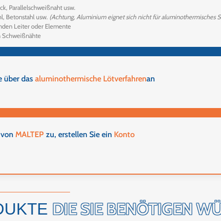
k, Parallelschweißnaht usw.
hl, Betonstahl usw.
(Achtung, Aluminium eignet sich nicht für aluminothermisches
nden Leiter oder Elemente
n Schweißnähte
te über das
aluminothermische Lötverfahren
an
n von
MALTEP
zu, erstellen Sie ein
Konto
DIE SIE BENÖTIGEN W
DUKTE