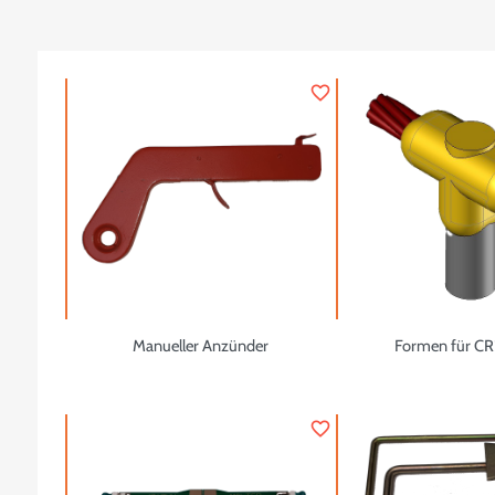
favorite_border
Manueller Anzünder
Formen für CR
favorite_border