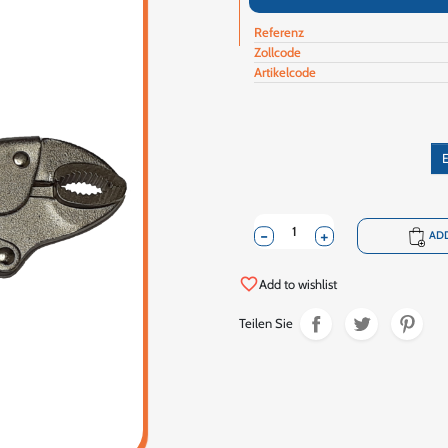
Referenz
Zollcode
Artikelcode
E
-
+
shopping_cart
ADD
favorite_border
Add to wishlist
Teilen Sie