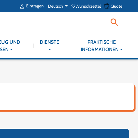
shopping_cart
Eintragen
Deutsch
Wunschzettel
Quote

favorite_border

EUG UND
DIENSTE
PRAKTISCHE
SEN
INFORMATIONEN