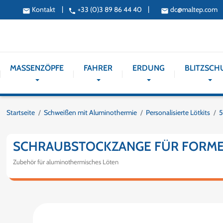
|
|
Kontakt
+33 (0)3 89 86 44 40
dc@maltep.com
email
phone
email
MASSENZÖPFE
FAHRER
ERDUNG
BLITZSCH
Startseite
Schweißen mit Aluminothermie
Personalisierte Lötkits
5
SCHRAUBSTOCKZANGE FÜR FORM
Zubehör für aluminothermisches Löten