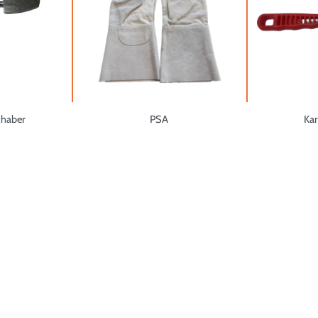
chaber
PSA
Ka