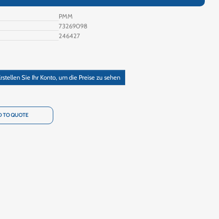
PMM
73269098
246427
rstellen Sie Ihr Konto, um die Preise zu sehen
 TO QUOTE