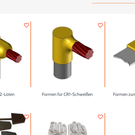
favorite_border
favorite_border
2-Löten
Formen für CR1-Schweißen
Formen zu
favorite_border
favorite_border