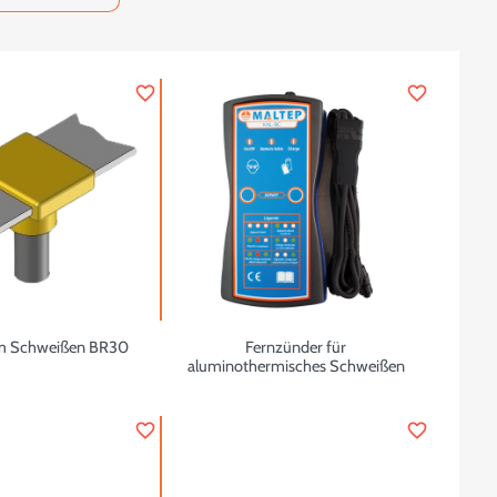
favorite_border
favorite_border
m Schweißen BR30
Fernzünder für
aluminothermisches Schweißen
favorite_border
favorite_border