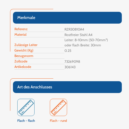
Merkmale
Referenz
RZR30810A4
Material
Rostfreier Stahl A4
Leiter: 8-10mm (50-70mm²)
Zulässige Leiter
oder flach Breite: 30mm
Gewicht (Kg)
0.25
Bezugsnorm
Zollcode
73269098
Artikelcode
306143
Art des Anschlusses
Flach - flach
Flach - rund