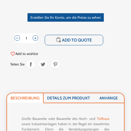
Erstellen Sie Ihr Konto, um die Preise zu sehen
-
+
shopping_cart
ADD TO QUOTE
favorite_border
Add to wishlist
Teilen Sie
BESCHREIBUNG
DETAILS ZUM PRODUKT
ANHÄNGE
Große Bauwerke oder Bauwerke des Hoch- und
Tiefbaus
sowie Industrieanlagen haben in der Regel ein bewehrtes
Fundament. Denn die Verstärkungsstangen des